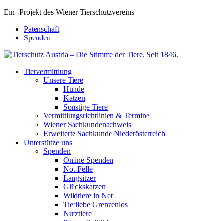
Ein
-
Projekt des Wiener Tierschutzvereins
Patenschaft
Spenden
Tiervermittlung
Unsere Tiere
Hunde
Katzen
Sonstige Tiere
Vermittlungsrichtlinien & Termine
Wiener Sachkundenachweis
Erweiterte Sachkunde Niederösterreich
Unterstütze uns
Spenden
Online Spenden
Not-Felle
Langsitzer
Glückskatzen
Wildtiere in Not
Tierliebe Grenzenlos
Nutztiere