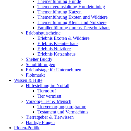
Themenführung Hunde
Themenveranstaltung Hundetraining
Themenführung Katzen
Themenführung Exoten und Wildtiere
Themenführung Klein- und Nutztiere
Familienführung durchs Tierschutzhaus
Erlebnisgutscheine
Erlebnis Exoten & Wildtiere
Erlebnis Kleintierhaus
Erlebnis Nutztiere
Erlebnis Katzenhaus
Shelter Buddy
Schulführungen
Erlebnistage für Unternehmen
Flohmarkt
Wissen & Hilfe
Hilfestellung im Notfall
Tiernotruf
Tier vermisst
Vorsorge Tier & Mensch
Tierversorgungsprogramm
Testament und Vermächtnis
Tierratgeber & Tierwissen
Häufige Fragen
Pfoten-Politik