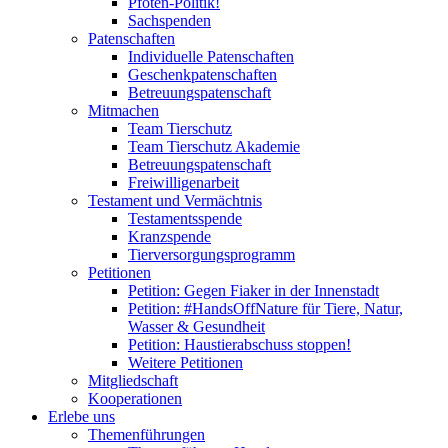
Pfoten-Politik!
Sachspenden
Patenschaften
Individuelle Patenschaften
Geschenkpatenschaften
Betreuungspatenschaft
Mitmachen
Team Tierschutz
Team Tierschutz Akademie
Betreuungspatenschaft
Freiwilligenarbeit
Testament und Vermächtnis
Testamentsspende
Kranzspende
Tierversorgungsprogramm
Petitionen
Petition: Gegen Fiaker in der Innenstadt
Petition: #HandsOffNature für Tiere, Natur,
Wasser & Gesundheit
Petition: Haustierabschuss stoppen!
Weitere Petitionen
Mitgliedschaft
Kooperationen
Erlebe uns
Themenführungen