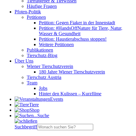
Tierratgeber & Tierwissen
Häufige Fragen
Pfoten-Politik
Petitionen
Petition: Gegen Fiaker in der Innenstadt
Petition: #HandsOffNature für Tiere, Natur,
Wasser & Gesundheit
Petition: Haustierabschuss stoppen!
Weitere Petitionen
Publikationen
Tierschutz-Blog
Über Uns
Wiener Tierschutzverein
180 Jahre Wiener Tierschutzverein
Tierschutz Austria
Team
Jobs
Hinter den Kulissen – Kurzfilme
Events
Tiere
Shop
Suche
Suchbegriff