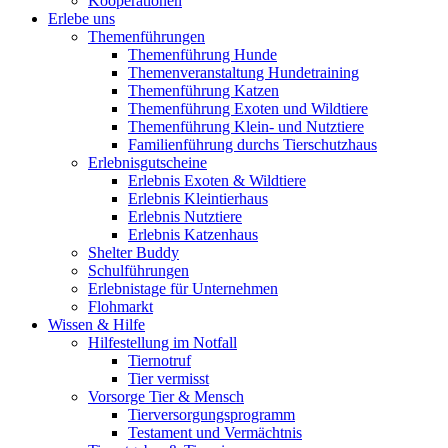
Kooperationen
Erlebe uns
Themenführungen
Themenführung Hunde
Themenveranstaltung Hundetraining
Themenführung Katzen
Themenführung Exoten und Wildtiere
Themenführung Klein- und Nutztiere
Familienführung durchs Tierschutzhaus
Erlebnisgutscheine
Erlebnis Exoten & Wildtiere
Erlebnis Kleintierhaus
Erlebnis Nutztiere
Erlebnis Katzenhaus
Shelter Buddy
Schulführungen
Erlebnistage für Unternehmen
Flohmarkt
Wissen & Hilfe
Hilfestellung im Notfall
Tiernotruf
Tier vermisst
Vorsorge Tier & Mensch
Tierversorgungsprogramm
Testament und Vermächtnis