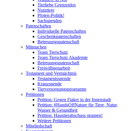
Tierliebe Grenzenlos
Nutztiere
Pfoten-Politik!
Sachspenden
Patenschaften
Individuelle Patenschaften
Geschenkpatenschaften
Betreuungspatenschaft
Mitmachen
Team Tierschutz
Team Tierschutz Akademie
Betreuungspatenschaft
Freiwilligenarbeit
Testament und Vermächtnis
Testamentsspende
Kranzspende
Tierversorgungsprogramm
Petitionen
Petition: Gegen Fiaker in der Innenstadt
Petition: #HandsOffNature für Tiere, Natur,
Wasser & Gesundheit
Petition: Haustierabschuss stoppen!
Weitere Petitionen
Mitgliedschaft