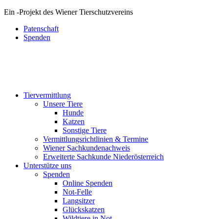
Ein
-
Projekt des Wiener Tierschutzvereins
Patenschaft
Spenden
Tiervermittlung
Unsere Tiere
Hunde
Katzen
Sonstige Tiere
Vermittlungsrichtlinien & Termine
Wiener Sachkundenachweis
Erweiterte Sachkunde Niederösterreich
Unterstütze uns
Spenden
Online Spenden
Not-Felle
Langsitzer
Glückskatzen
Wildtiere in Not