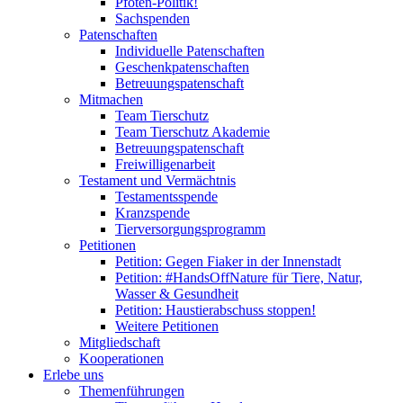
Pfoten-Politik!
Sachspenden
Patenschaften
Individuelle Patenschaften
Geschenkpatenschaften
Betreuungspatenschaft
Mitmachen
Team Tierschutz
Team Tierschutz Akademie
Betreuungspatenschaft
Freiwilligenarbeit
Testament und Vermächtnis
Testamentsspende
Kranzspende
Tierversorgungsprogramm
Petitionen
Petition: Gegen Fiaker in der Innenstadt
Petition: #HandsOffNature für Tiere, Natur,
Wasser & Gesundheit
Petition: Haustierabschuss stoppen!
Weitere Petitionen
Mitgliedschaft
Kooperationen
Erlebe uns
Themenführungen