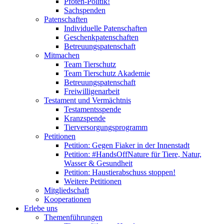
Pfoten-Politik!
Sachspenden
Patenschaften
Individuelle Patenschaften
Geschenkpatenschaften
Betreuungspatenschaft
Mitmachen
Team Tierschutz
Team Tierschutz Akademie
Betreuungspatenschaft
Freiwilligenarbeit
Testament und Vermächtnis
Testamentsspende
Kranzspende
Tierversorgungsprogramm
Petitionen
Petition: Gegen Fiaker in der Innenstadt
Petition: #HandsOffNature für Tiere, Natur,
Wasser & Gesundheit
Petition: Haustierabschuss stoppen!
Weitere Petitionen
Mitgliedschaft
Kooperationen
Erlebe uns
Themenführungen