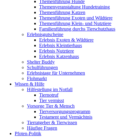
Themenführung Hunde
Themenveranstaltung Hundetraining
Themenführung Katzen
Themenführung Exoten und Wildtiere
Themenführung Klein- und Nutztiere
Familienführung durchs Tierschutzhaus
Erlebnisgutscheine
Erlebnis Exoten & Wildtiere
Erlebnis Kleintierhaus
Erlebnis Nutztiere
Erlebnis Katzenhaus
Shelter Buddy
Schulführungen
Erlebnistage für Unternehmen
Flohmarkt
Wissen & Hilfe
Hilfestellung im Notfall
Tiernotruf
Tier vermisst
Vorsorge Tier & Mensch
Tierversorgungsprogramm
Testament und Vermächtnis
Tierratgeber & Tierwissen
Häufige Fragen
Pfoten-Politik