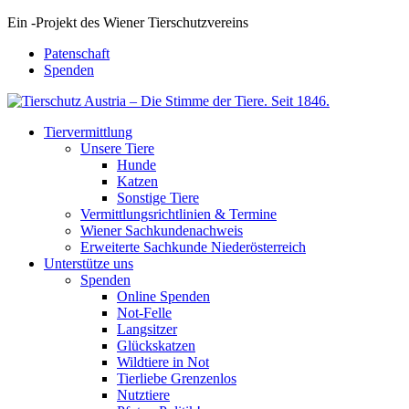
Ein
-
Projekt des Wiener Tierschutzvereins
Patenschaft
Spenden
Tiervermittlung
Unsere Tiere
Hunde
Katzen
Sonstige Tiere
Vermittlungsrichtlinien & Termine
Wiener Sachkundenachweis
Erweiterte Sachkunde Niederösterreich
Unterstütze uns
Spenden
Online Spenden
Not-Felle
Langsitzer
Glückskatzen
Wildtiere in Not
Tierliebe Grenzenlos
Nutztiere