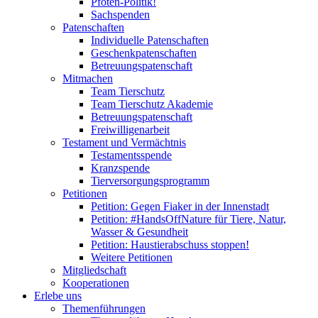
Pfoten-Politik!
Sachspenden
Patenschaften
Individuelle Patenschaften
Geschenkpatenschaften
Betreuungspatenschaft
Mitmachen
Team Tierschutz
Team Tierschutz Akademie
Betreuungspatenschaft
Freiwilligenarbeit
Testament und Vermächtnis
Testamentsspende
Kranzspende
Tierversorgungsprogramm
Petitionen
Petition: Gegen Fiaker in der Innenstadt
Petition: #HandsOffNature für Tiere, Natur,
Wasser & Gesundheit
Petition: Haustierabschuss stoppen!
Weitere Petitionen
Mitgliedschaft
Kooperationen
Erlebe uns
Themenführungen