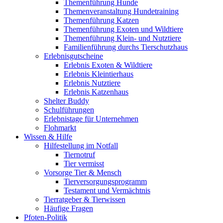
Themenführung Hunde
Themenveranstaltung Hundetraining
Themenführung Katzen
Themenführung Exoten und Wildtiere
Themenführung Klein- und Nutztiere
Familienführung durchs Tierschutzhaus
Erlebnisgutscheine
Erlebnis Exoten & Wildtiere
Erlebnis Kleintierhaus
Erlebnis Nutztiere
Erlebnis Katzenhaus
Shelter Buddy
Schulführungen
Erlebnistage für Unternehmen
Flohmarkt
Wissen & Hilfe
Hilfestellung im Notfall
Tiernotruf
Tier vermisst
Vorsorge Tier & Mensch
Tierversorgungsprogramm
Testament und Vermächtnis
Tierratgeber & Tierwissen
Häufige Fragen
Pfoten-Politik