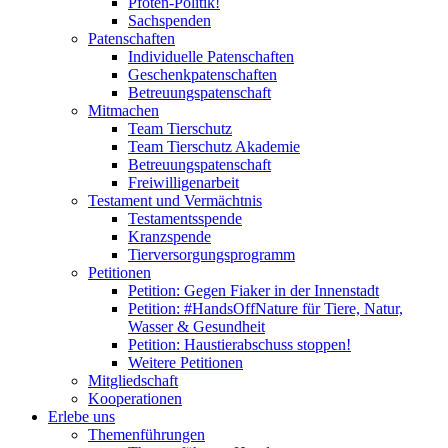
Pfoten-Politik!
Sachspenden
Patenschaften
Individuelle Patenschaften
Geschenkpatenschaften
Betreuungspatenschaft
Mitmachen
Team Tierschutz
Team Tierschutz Akademie
Betreuungspatenschaft
Freiwilligenarbeit
Testament und Vermächtnis
Testamentsspende
Kranzspende
Tierversorgungsprogramm
Petitionen
Petition: Gegen Fiaker in der Innenstadt
Petition: #HandsOffNature für Tiere, Natur,
Wasser & Gesundheit
Petition: Haustierabschuss stoppen!
Weitere Petitionen
Mitgliedschaft
Kooperationen
Erlebe uns
Themenführungen