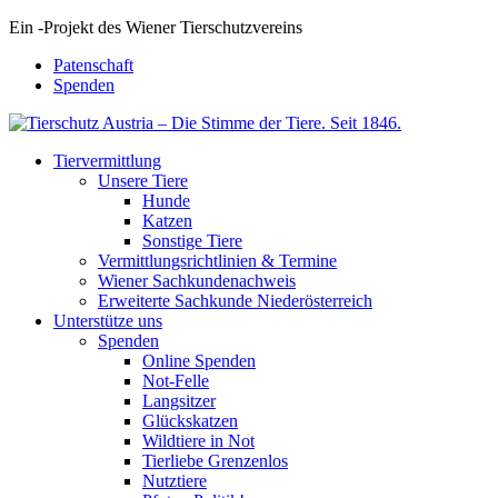
Ein
-
Projekt des Wiener Tierschutzvereins
Patenschaft
Spenden
Tiervermittlung
Unsere Tiere
Hunde
Katzen
Sonstige Tiere
Vermittlungsrichtlinien & Termine
Wiener Sachkundenachweis
Erweiterte Sachkunde Niederösterreich
Unterstütze uns
Spenden
Online Spenden
Not-Felle
Langsitzer
Glückskatzen
Wildtiere in Not
Tierliebe Grenzenlos
Nutztiere