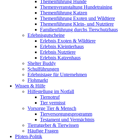
Themenführung Hunde
Themenveranstaltung Hundetraining
Themenführung Katzen
Themenführung Exoten und Wildtiere
Themenführung Klein- und Nutztiere
Familienführung durchs Tierschutzhaus
Erlebnisgutscheine
Erlebnis Exoten & Wildtiere
Erlebnis Kleintierhaus
Erlebnis Nutztiere
Erlebnis Katzenhaus
Shelter Buddy
Schulführungen
Erlebnistage für Unternehmen
Flohmarkt
Wissen & Hilfe
Hilfestellung im Notfall
Tiernotruf
Tier vermisst
Vorsorge Tier & Mensch
Tierversorgungsprogramm
Testament und Vermächtnis
Tierratgeber & Tierwissen
Häufige Fragen
Pfoten-Politik