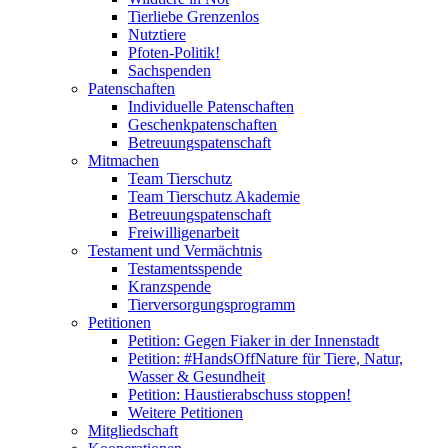
Tierliebe Grenzenlos
Nutztiere
Pfoten-Politik!
Sachspenden
Patenschaften
Individuelle Patenschaften
Geschenkpatenschaften
Betreuungspatenschaft
Mitmachen
Team Tierschutz
Team Tierschutz Akademie
Betreuungspatenschaft
Freiwilligenarbeit
Testament und Vermächtnis
Testamentsspende
Kranzspende
Tierversorgungsprogramm
Petitionen
Petition: Gegen Fiaker in der Innenstadt
Petition: #HandsOffNature für Tiere, Natur,
Wasser & Gesundheit
Petition: Haustierabschuss stoppen!
Weitere Petitionen
Mitgliedschaft