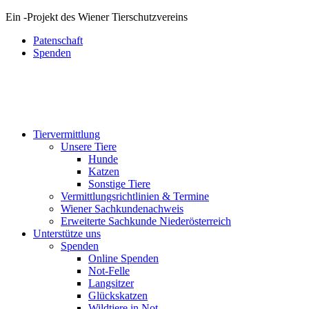
Ein
-
Projekt des Wiener Tierschutzvereins
Patenschaft
Spenden
Tiervermittlung
Unsere Tiere
Hunde
Katzen
Sonstige Tiere
Vermittlungsrichtlinien & Termine
Wiener Sachkundenachweis
Erweiterte Sachkunde Niederösterreich
Unterstütze uns
Spenden
Online Spenden
Not-Felle
Langsitzer
Glückskatzen
Wildtiere in Not