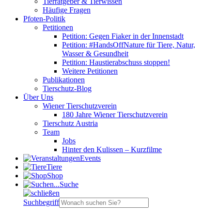
Tierratgeber & Tierwissen
Häufige Fragen
Pfoten-Politik
Petitionen
Petition: Gegen Fiaker in der Innenstadt
Petition: #HandsOffNature für Tiere, Natur,
Wasser & Gesundheit
Petition: Haustierabschuss stoppen!
Weitere Petitionen
Publikationen
Tierschutz-Blog
Über Uns
Wiener Tierschutzverein
180 Jahre Wiener Tierschutzverein
Tierschutz Austria
Team
Jobs
Hinter den Kulissen – Kurzfilme
Events
Tiere
Shop
Suche
Suchbegriff