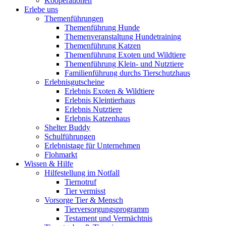
Kooperationen
Erlebe uns
Themenführungen
Themenführung Hunde
Themenveranstaltung Hundetraining
Themenführung Katzen
Themenführung Exoten und Wildtiere
Themenführung Klein- und Nutztiere
Familienführung durchs Tierschutzhaus
Erlebnisgutscheine
Erlebnis Exoten & Wildtiere
Erlebnis Kleintierhaus
Erlebnis Nutztiere
Erlebnis Katzenhaus
Shelter Buddy
Schulführungen
Erlebnistage für Unternehmen
Flohmarkt
Wissen & Hilfe
Hilfestellung im Notfall
Tiernotruf
Tier vermisst
Vorsorge Tier & Mensch
Tierversorgungsprogramm
Testament und Vermächtnis