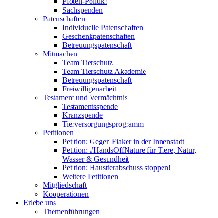
Pfoten-Politik!
Sachspenden
Patenschaften
Individuelle Patenschaften
Geschenkpatenschaften
Betreuungspatenschaft
Mitmachen
Team Tierschutz
Team Tierschutz Akademie
Betreuungspatenschaft
Freiwilligenarbeit
Testament und Vermächtnis
Testamentsspende
Kranzspende
Tierversorgungsprogramm
Petitionen
Petition: Gegen Fiaker in der Innenstadt
Petition: #HandsOffNature für Tiere, Natur,
Wasser & Gesundheit
Petition: Haustierabschuss stoppen!
Weitere Petitionen
Mitgliedschaft
Kooperationen
Erlebe uns
Themenführungen