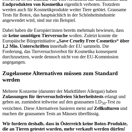
Endprodukten von Kosmetika
eigentlich verboten. Trotzdem
werden auch für Kosmetikprodukte weiter Tiere getötet. Grausame
Tests für Botox, das hauptsächlich in der Schönheitsindustrie
angewendet wird, sind nur ein Beispiel.
Dabei haben die Europäer:innen bereits mehrmals bewiesen, dass
sie
keine unnötigen Tierversuche
wollen. Zuletzt konnte die
Europäische Bürgerinitiative
„Save Cruelty Free Cosmetics“ über
1,2 Mio. Unterschriften
innerhalb der EU sammeln. Die
Forderung, das Tierversuchsverbot für Kosmetika konsequent
durchzusetzen, wurde dennoch nicht von der EU-Kommission
angegangen.
Zugelassene Alternativen müssen zum Standard
werden
Mehrere Konzerne (darunter der Marktführer Allergan) haben
Zulassungen für tierversuchsfreien Sicherheitstests
erlangt und
geben an, zumindest teilweise auf den grausamen LD
-Test zu
50
verzichten. Diese Alternativen basieren meist auf
Zellkulturen
und
machen die grausamen Tests an Mäusen überflüssig.
Wir fordern deshalb, dass in Österreich keine Botox-Produkte,
die an Tieren getestet wurden, mehr verkauft werden dürfen!