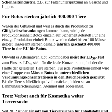
Schönheitsindustrie,
z.B. zur Faltenunterspritzung an Gesicht und
Lippen.
Für Botox sterben jährlich 400.000 Tiere
Wegen der Giftigkeit und weil es durch die Produktion zu
Giftigkeitsschwankungen
kommen kann, wird jede
Produktionseinheit Botox einzeln auf Sicherheit getestet! Für eine
einzige Produktionseinheit Botox werden dabei bis zu 100 Mäuse
getötet. Insgesamt sterben deshalb
jährlich geschätzt 400.000
Tiere in der EU für Botox
.
Obwohl es Alternativen gibt, kommt dabei
meist der LD
-Test
50
zum Einsatz. LD
steht für die letale Konzentration, bei der die
50
Hälfte der getesteten Tiere sterben. Für jede Produktionseinheit wird
einer Gruppe von Mäusen
Botox in unterschiedlichen
Verdünnungskonzentrationen in den Bauchbereich gespritzt
.
Bis die Tiere schließlich qualvoll ersticken, leiden sie an
Lähmungserscheinungen, Atemnot und Todesangst.
Trotz Verbot auch für Kosmetika weiter
Tierversuche
Seit 2012 ist der
Einsatz von Tierversuchen für Inhaltstoffe und