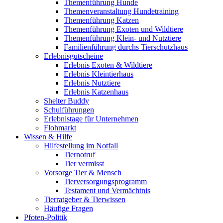
Themenführung Hunde
Themenveranstaltung Hundetraining
Themenführung Katzen
Themenführung Exoten und Wildtiere
Themenführung Klein- und Nutztiere
Familienführung durchs Tierschutzhaus
Erlebnisgutscheine
Erlebnis Exoten & Wildtiere
Erlebnis Kleintierhaus
Erlebnis Nutztiere
Erlebnis Katzenhaus
Shelter Buddy
Schulführungen
Erlebnistage für Unternehmen
Flohmarkt
Wissen & Hilfe
Hilfestellung im Notfall
Tiernotruf
Tier vermisst
Vorsorge Tier & Mensch
Tierversorgungsprogramm
Testament und Vermächtnis
Tierratgeber & Tierwissen
Häufige Fragen
Pfoten-Politik