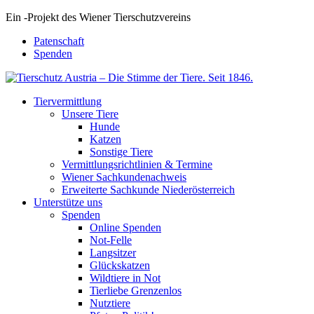
Ein
-
Projekt des Wiener Tierschutzvereins
Patenschaft
Spenden
Tiervermittlung
Unsere Tiere
Hunde
Katzen
Sonstige Tiere
Vermittlungsrichtlinien & Termine
Wiener Sachkundenachweis
Erweiterte Sachkunde Niederösterreich
Unterstütze uns
Spenden
Online Spenden
Not-Felle
Langsitzer
Glückskatzen
Wildtiere in Not
Tierliebe Grenzenlos
Nutztiere