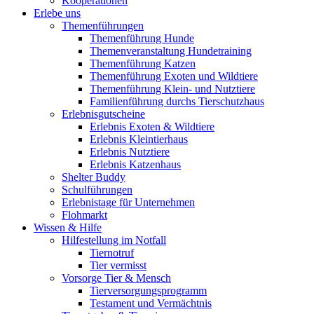
Kooperationen
Erlebe uns
Themenführungen
Themenführung Hunde
Themenveranstaltung Hundetraining
Themenführung Katzen
Themenführung Exoten und Wildtiere
Themenführung Klein- und Nutztiere
Familienführung durchs Tierschutzhaus
Erlebnisgutscheine
Erlebnis Exoten & Wildtiere
Erlebnis Kleintierhaus
Erlebnis Nutztiere
Erlebnis Katzenhaus
Shelter Buddy
Schulführungen
Erlebnistage für Unternehmen
Flohmarkt
Wissen & Hilfe
Hilfestellung im Notfall
Tiernotruf
Tier vermisst
Vorsorge Tier & Mensch
Tierversorgungsprogramm
Testament und Vermächtnis