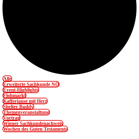
Alle
Erweiterte Sachkunde NÖ
Event-Highlights
Flohmarkt
Kaffeejause mit Herz
Shelter Buddy
Themenveranstaltung
Vortrag
Wiener Sachkundenachweis
Wochen des Guten Testaments