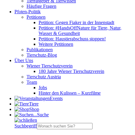
Tierratgeber & Tierwissen
Häufige Fragen
Pfoten-Politik
Petitionen
Petition: Gegen Fiaker in der Innenstadt
Petition: #HandsOffNature für Tiere, Natur,
Wasser & Gesundheit
Petition: Haustierabschuss stoppen!
Weitere Petitionen
Publikationen
Tierschutz-Blog
Über Uns
Wiener Tierschutzverein
180 Jahre Wiener Tierschutzverein
Tierschutz Austria
Team
Jobs
Hinter den Kulissen – Kurzfilme
Events
Tiere
Shop
Suche
Suchbegriff