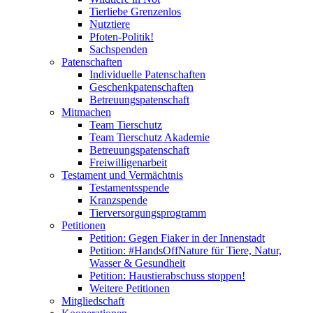
Tierliebe Grenzenlos
Nutztiere
Pfoten-Politik!
Sachspenden
Patenschaften
Individuelle Patenschaften
Geschenkpatenschaften
Betreuungspatenschaft
Mitmachen
Team Tierschutz
Team Tierschutz Akademie
Betreuungspatenschaft
Freiwilligenarbeit
Testament und Vermächtnis
Testamentsspende
Kranzspende
Tierversorgungsprogramm
Petitionen
Petition: Gegen Fiaker in der Innenstadt
Petition: #HandsOffNature für Tiere, Natur,
Wasser & Gesundheit
Petition: Haustierabschuss stoppen!
Weitere Petitionen
Mitgliedschaft