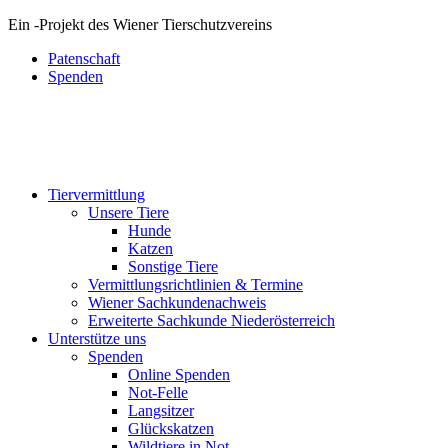
Ein
-
Projekt des Wiener Tierschutzvereins
Patenschaft
Spenden
Tiervermittlung
Unsere Tiere
Hunde
Katzen
Sonstige Tiere
Vermittlungsrichtlinien & Termine
Wiener Sachkundenachweis
Erweiterte Sachkunde Niederösterreich
Unterstütze uns
Spenden
Online Spenden
Not-Felle
Langsitzer
Glückskatzen
Wildtiere in Not