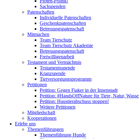
Pfoten-Politik!
Sachspenden
Patenschaften
Individuelle Patenschaften
Geschenkpatenschaften
Betreuungspatenschaft
Mitmachen
Team Tierschutz
Team Tierschutz Akademie
Betreuungspatenschaft
Freiwilligenarbeit
Testament und Vermächtnis
Testamentsspende
Kranzspende
Tierversorgungsprogramm
Petitionen
Petition: Gegen Fiaker in der Innenstadt
Petition: #HandsOffNature für Tiere, Natur, Wass
Petition: Haustierabschuss stoppen!
Weitere Petitionen
Mitgliedschaft
Kooperationen
Erlebe uns
Themenführungen
Themenführung Hunde