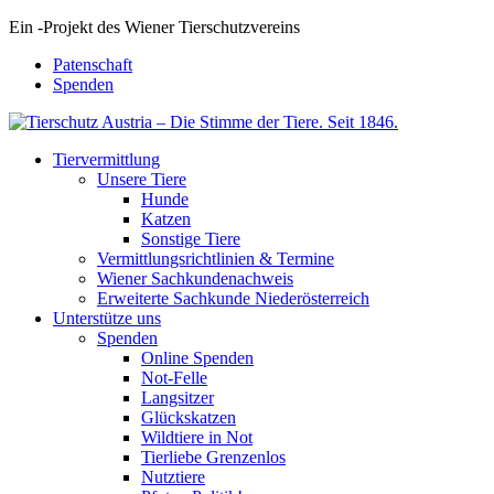
Ein
-
Projekt des Wiener Tierschutzvereins
Patenschaft
Spenden
Tiervermittlung
Unsere Tiere
Hunde
Katzen
Sonstige Tiere
Vermittlungsrichtlinien & Termine
Wiener Sachkundenachweis
Erweiterte Sachkunde Niederösterreich
Unterstütze uns
Spenden
Online Spenden
Not-Felle
Langsitzer
Glückskatzen
Wildtiere in Not
Tierliebe Grenzenlos
Nutztiere