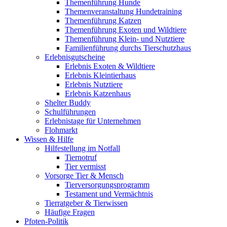
Themenführung Hunde
Themenveranstaltung Hundetraining
Themenführung Katzen
Themenführung Exoten und Wildtiere
Themenführung Klein- und Nutztiere
Familienführung durchs Tierschutzhaus
Erlebnisgutscheine
Erlebnis Exoten & Wildtiere
Erlebnis Kleintierhaus
Erlebnis Nutztiere
Erlebnis Katzenhaus
Shelter Buddy
Schulführungen
Erlebnistage für Unternehmen
Flohmarkt
Wissen & Hilfe
Hilfestellung im Notfall
Tiernotruf
Tier vermisst
Vorsorge Tier & Mensch
Tierversorgungsprogramm
Testament und Vermächtnis
Tierratgeber & Tierwissen
Häufige Fragen
Pfoten-Politik