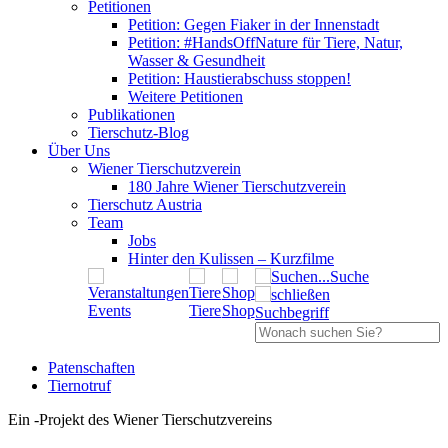
Petitionen
Petition: Gegen Fiaker in der Innenstadt
Petition: #HandsOffNature für Tiere, Natur,
Wasser & Gesundheit
Petition: Haustierabschuss stoppen!
Weitere Petitionen
Publikationen
Tierschutz-Blog
Über Uns
Wiener Tierschutzverein
180 Jahre Wiener Tierschutzverein
Tierschutz Austria
Team
Jobs
Hinter den Kulissen – Kurzfilme
Suche
Events
Tiere
Shop
Suchbegriff
Patenschaften
Tiernotruf
Ein
-
Projekt des Wiener Tierschutzvereins