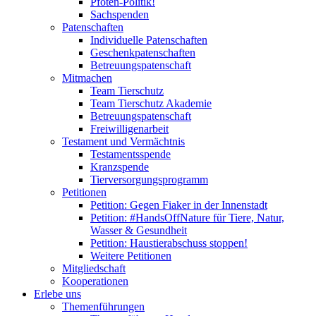
Pfoten-Politik!
Sachspenden
Patenschaften
Individuelle Patenschaften
Geschenkpatenschaften
Betreuungspatenschaft
Mitmachen
Team Tierschutz
Team Tierschutz Akademie
Betreuungspatenschaft
Freiwilligenarbeit
Testament und Vermächtnis
Testamentsspende
Kranzspende
Tierversorgungsprogramm
Petitionen
Petition: Gegen Fiaker in der Innenstadt
Petition: #HandsOffNature für Tiere, Natur,
Wasser & Gesundheit
Petition: Haustierabschuss stoppen!
Weitere Petitionen
Mitgliedschaft
Kooperationen
Erlebe uns
Themenführungen