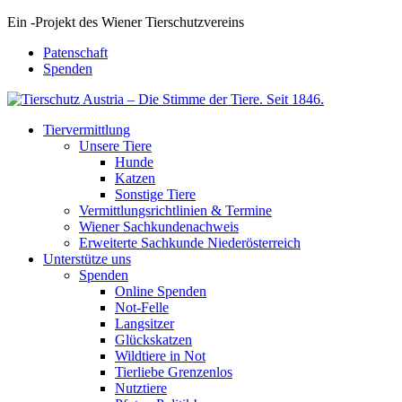
Ein
-
Projekt des Wiener Tierschutzvereins
Patenschaft
Spenden
Tiervermittlung
Unsere Tiere
Hunde
Katzen
Sonstige Tiere
Vermittlungsrichtlinien & Termine
Wiener Sachkundenachweis
Erweiterte Sachkunde Niederösterreich
Unterstütze uns
Spenden
Online Spenden
Not-Felle
Langsitzer
Glückskatzen
Wildtiere in Not
Tierliebe Grenzenlos
Nutztiere