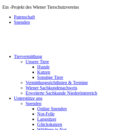
Ein
-
Projekt des Wiener Tierschutzvereins
Patenschaft
Spenden
Tiervermittlung
Unsere Tiere
Hunde
Katzen
Sonstige Tiere
Vermittlungsrichtlinien & Termine
Wiener Sachkundenachweis
Erweiterte Sachkunde Niederösterreich
Unterstütze uns
Spenden
Online Spenden
Not-Felle
Langsitzer
Glückskatzen
Wildtiere in Not