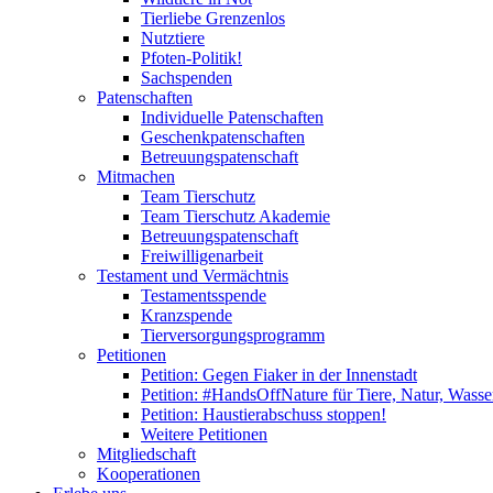
Tierliebe Grenzenlos
Nutztiere
Pfoten-Politik!
Sachspenden
Patenschaften
Individuelle Patenschaften
Geschenkpatenschaften
Betreuungspatenschaft
Mitmachen
Team Tierschutz
Team Tierschutz Akademie
Betreuungspatenschaft
Freiwilligenarbeit
Testament und Vermächtnis
Testamentsspende
Kranzspende
Tierversorgungsprogramm
Petitionen
Petition: Gegen Fiaker in der Innenstadt
Petition: #HandsOffNature für Tiere, Natur, Wass
Petition: Haustierabschuss stoppen!
Weitere Petitionen
Mitgliedschaft
Kooperationen