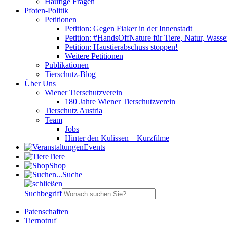
Häufige Fragen
Pfoten-Politik
Petitionen
Petition: Gegen Fiaker in der Innenstadt
Petition: #HandsOffNature für Tiere, Natur, Wass
Petition: Haustierabschuss stoppen!
Weitere Petitionen
Publikationen
Tierschutz-Blog
Über Uns
Wiener Tierschutzverein
180 Jahre Wiener Tierschutzverein
Tierschutz Austria
Team
Jobs
Hinter den Kulissen – Kurzfilme
Events
Tiere
Shop
Suche
Suchbegriff
Patenschaften
Tiernotruf