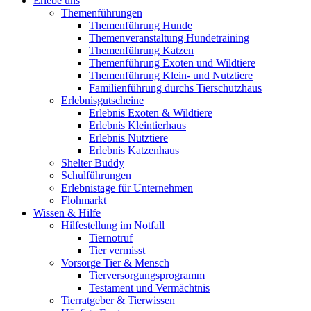
Erlebe uns
Themenführungen
Themenführung Hunde
Themenveranstaltung Hundetraining
Themenführung Katzen
Themenführung Exoten und Wildtiere
Themenführung Klein- und Nutztiere
Familienführung durchs Tierschutzhaus
Erlebnisgutscheine
Erlebnis Exoten & Wildtiere
Erlebnis Kleintierhaus
Erlebnis Nutztiere
Erlebnis Katzenhaus
Shelter Buddy
Schulführungen
Erlebnistage für Unternehmen
Flohmarkt
Wissen & Hilfe
Hilfestellung im Notfall
Tiernotruf
Tier vermisst
Vorsorge Tier & Mensch
Tierversorgungsprogramm
Testament und Vermächtnis
Tierratgeber & Tierwissen