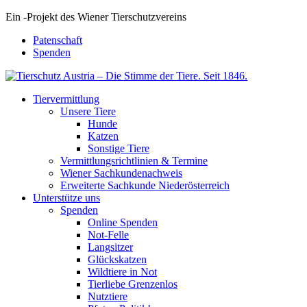
Ein
-
Projekt des Wiener Tierschutzvereins
Patenschaft
Spenden
Tiervermittlung
Unsere Tiere
Hunde
Katzen
Sonstige Tiere
Vermittlungsrichtlinien & Termine
Wiener Sachkundenachweis
Erweiterte Sachkunde Niederösterreich
Unterstütze uns
Spenden
Online Spenden
Not-Felle
Langsitzer
Glückskatzen
Wildtiere in Not
Tierliebe Grenzenlos
Nutztiere