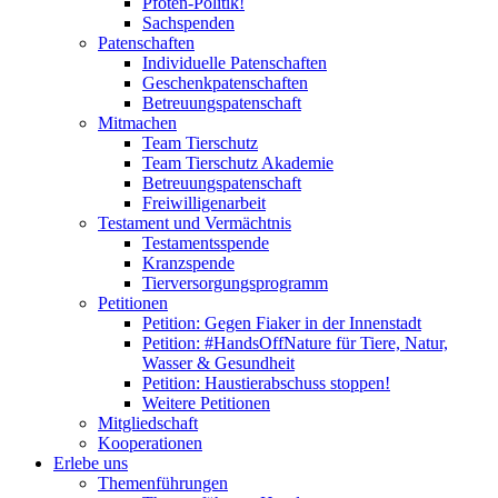
Pfoten-Politik!
Sachspenden
Patenschaften
Individuelle Patenschaften
Geschenkpatenschaften
Betreuungspatenschaft
Mitmachen
Team Tierschutz
Team Tierschutz Akademie
Betreuungspatenschaft
Freiwilligenarbeit
Testament und Vermächtnis
Testamentsspende
Kranzspende
Tierversorgungsprogramm
Petitionen
Petition: Gegen Fiaker in der Innenstadt
Petition: #HandsOffNature für Tiere, Natur,
Wasser & Gesundheit
Petition: Haustierabschuss stoppen!
Weitere Petitionen
Mitgliedschaft
Kooperationen
Erlebe uns
Themenführungen