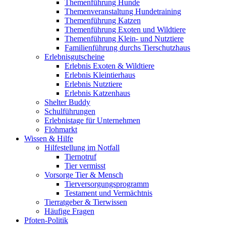
Themenführung Hunde
Themenveranstaltung Hundetraining
Themenführung Katzen
Themenführung Exoten und Wildtiere
Themenführung Klein- und Nutztiere
Familienführung durchs Tierschutzhaus
Erlebnisgutscheine
Erlebnis Exoten & Wildtiere
Erlebnis Kleintierhaus
Erlebnis Nutztiere
Erlebnis Katzenhaus
Shelter Buddy
Schulführungen
Erlebnistage für Unternehmen
Flohmarkt
Wissen & Hilfe
Hilfestellung im Notfall
Tiernotruf
Tier vermisst
Vorsorge Tier & Mensch
Tierversorgungsprogramm
Testament und Vermächtnis
Tierratgeber & Tierwissen
Häufige Fragen
Pfoten-Politik