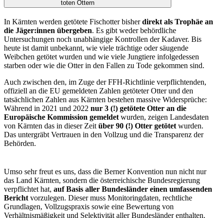
toten Ottern
In Kärnten werden getötete Fischotter bisher
direkt als Trophäe an
die Jäger:innen übergeben
. Es gibt weder behördliche
Untersuchungen noch unabhängige Kontrollen der Kadaver. Bis
heute ist damit unbekannt, wie viele trächtige oder säugende
Weibchen getötet wurden und wie viele Jungtiere infolgedessen
starben oder wie die Otter in den Fallen zu Tode gekommen sind.
Auch zwischen den, im Zuge der FFH-Richtlinie verpflichtenden,
offiziell an die EU gemeldeten Zahlen getöteter Otter und den
tatsächlichen Zahlen aus Kärnten bestehen massive Widersprüche:
Während in 2021 und 2022
nur 3 (!) getötete Otter an die
Europäische Kommission gemeldet
wurden, zeigen Landesdaten
von Kärnten das in dieser Zeit
über 90 (!) Otter getötet
wurden.
Das untergräbt Vertrauen in den Vollzug und die Transparenz der
Behörden.
Umso sehr freut es uns, dass die Berner Konvention nun nicht nur
das Land Kärnten, sondern die österreichische Bundesregierung
verpflichtet hat,
auf Basis aller Bundesländer einen umfassenden
Bericht
vorzulegen. Dieser muss Monitoringdaten, rechtliche
Grundlagen, Vollzugspraxis sowie eine Bewertung von
Verhältnismäßigkeit und Selektivität aller Bundesländer enthalten.