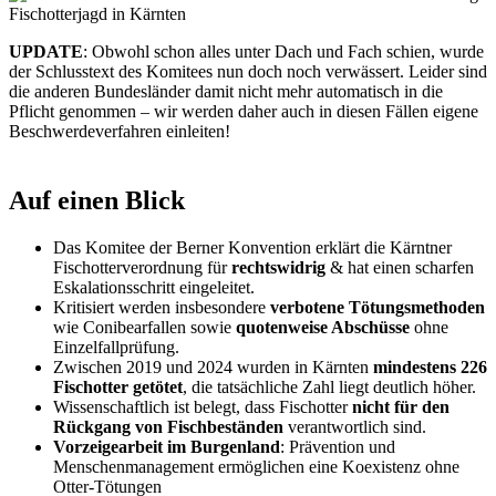
UPDATE
: Obwohl schon alles unter Dach und Fach schien, wurde
der Schlusstext des Komitees nun doch noch verwässert. Leider sind
die anderen Bundesländer damit nicht mehr automatisch in die
Pflicht genommen – wir werden daher auch in diesen Fällen eigene
Beschwerdeverfahren einleiten!
Auf einen Blick
Das Komitee der Berner Konvention erklärt die Kärntner
Fischotterverordnung für
rechtswidrig
& hat einen scharfen
Eskalationsschritt eingeleitet.
Kritisiert werden insbesondere
verbotene Tötungsmethoden
wie Conibearfallen sowie
quotenweise Abschüsse
ohne
Einzelfallprüfung.
Zwischen 2019 und 2024 wurden in Kärnten
mindestens 226
Fischotter getötet
, die tatsächliche Zahl liegt deutlich höher.
Wissenschaftlich ist belegt, dass Fischotter
nicht für den
Rückgang von Fischbeständen
verantwortlich sind.
Vorzeigearbeit im Burgenland
: Prävention und
Menschenmanagement ermöglichen eine Koexistenz ohne
Otter-Tötungen