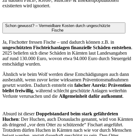
zu stabilen Fisch-, Krebs-, Muschel- & Insektenpopulationen
existierten wird ignoriert.
Schon gewusst? – Vermeidbare Kosten durch ungeschützte
Fische
Ja, Fischotter fressen Fische – und dadurch können z.B. in
ungeschützten Fischteichanlagen finanzielle Schäden entstehen
.
2025 beliefen sich diese Schäden in Kärnten laut Landesangaben
auf rund 130.000 Euro, wovon etwa 94.000 Euro durch Steuergeld
entschädigt wurden.
Ähnlich wie beim Wolf werden diese Entschädigungen auch dann
ausbezahlt, wenn zuvor keine wirksamen Präventionsmaßnahmen
gesetzt wurden. Dadurch entsteht ein
falscher Anreiz: Prävention
bleibt freiwillig
, während schlecht geschützte Anlagen weiterhin
Verluste verursachen und die
Allgemeinheit dafür aufkommt
.
Absurd ist dieser
Doppelstandard beim stark gefährdeten
Huchen
: Der Huchen, auch Donaulachs genannt, wird von Kärnten
als dringend „vor dem Otter zu schützende“ Fischart angeführt.
Trotzdem dürfen Huchen in Kärnten nach wie vor durch Menschen
bejagt werden, anstatt dauerhaft geschützt zu sein. Den Otter