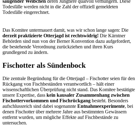
säugender Weibchen
deren Jungtiere qualvoll verhungern. Diese
Todesfälle werden nicht in die Zahl der offiziell gemeldeten
Todesfälle eingerechnet.
Das Komitee untermauert damit, was wir schon lange sagen: Die
derzeit praktizierte Otterjagd ist rechtswidrig!
Die Kärntner
Behörden sind nun von der Berner Konvention dazu aufgefordert,
die bestehende Verordnung zurückziehen und ihren Kurs
grundlegend zu ändern.
Fischotter als Sündenbock
Die zentrale Begründung für die Otterjagd – Fischotter seien für den
Rückgang von Fischbeständen verantwortlich – hält einer
wissenschaftlichen Überprüfung nicht stand. Das Komitee bestätigte
unsere Expertise, dass
kein kausaler Zusammenhang zwischen
Fischottervorkommen und Fischrückgang
besteht. Besonders
aufschlussreich sind dabei sogenannte
Entnahmeexperimente
, bei
denen Fischotter über mehrere Jahre aus bestimmten Gewässern
entfernt wurden, um mögliche Effekte auf Fischbestände zu
untersuchen.