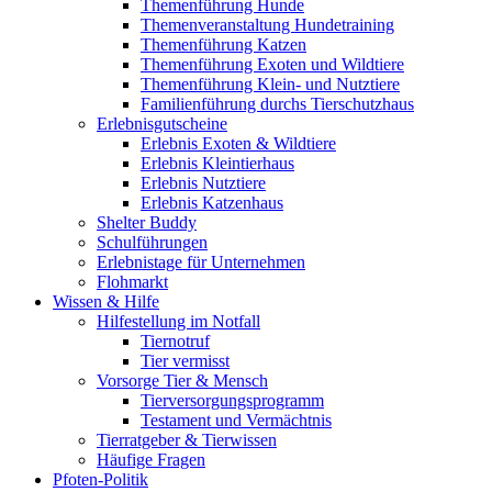
Themenführung Hunde
Themenveranstaltung Hundetraining
Themenführung Katzen
Themenführung Exoten und Wildtiere
Themenführung Klein- und Nutztiere
Familienführung durchs Tierschutzhaus
Erlebnisgutscheine
Erlebnis Exoten & Wildtiere
Erlebnis Kleintierhaus
Erlebnis Nutztiere
Erlebnis Katzenhaus
Shelter Buddy
Schulführungen
Erlebnistage für Unternehmen
Flohmarkt
Wissen & Hilfe
Hilfestellung im Notfall
Tiernotruf
Tier vermisst
Vorsorge Tier & Mensch
Tierversorgungsprogramm
Testament und Vermächtnis
Tierratgeber & Tierwissen
Häufige Fragen
Pfoten-Politik