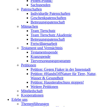
Pfoten-Politik!
Sachspenden
Patenschaften
Individuelle Patenschaften
Geschenkpatenschaften
Betreuungspatenschaft
Mitmachen
Team Tierschutz
Team Tierschutz Akademie
Betreuungspatenschaft
Freiwilligenarbeit
Testament und Vermächtnis
Testamentsspende
Kranzspende
Tierversorgungsprogramm
Petitionen
Petition: Gegen Fiaker in der Innenstadt
Petition: #HandsOffNature für Tiere, Natur,
Wasser & Gesundheit
Petition: Haustierabschuss stoppen!
Weitere Petitionen
Mitgliedschaft
Kooperationen
Erlebe uns
Themenführungen