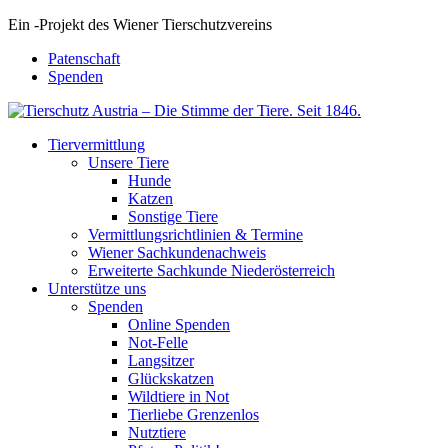
Ein
-
Projekt des Wiener Tierschutzvereins
Patenschaft
Spenden
Tiervermittlung
Unsere Tiere
Hunde
Katzen
Sonstige Tiere
Vermittlungsrichtlinien & Termine
Wiener Sachkundenachweis
Erweiterte Sachkunde Niederösterreich
Unterstütze uns
Spenden
Online Spenden
Not-Felle
Langsitzer
Glückskatzen
Wildtiere in Not
Tierliebe Grenzenlos
Nutztiere