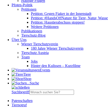
Häufige Fragen
Pfoten-Politik
Petitionen
Petition: Gegen Fiaker in der Innenstadt
Petition: #HandsOffNature für Tiere, Natur, Wass
Petition: Haustierabschuss stoppen!
Weitere Petitionen
Publikationen
Tierschutz-Blog
Über Uns
Wiener Tierschutzverein
180 Jahre Wiener Tierschutzverein
Tierschutz Austria
Team
Jobs
Hinter den Kulissen – Kurzfilme
Events
Tiere
Shop
Suche
Suchbegriff
Patenschaften
Tiernotruf