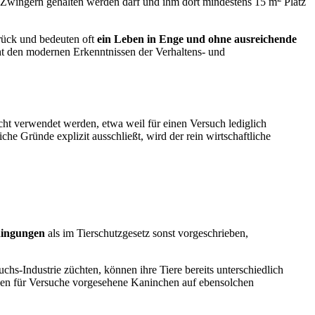
 Zwingern gehalten werden darf und ihm dort mindestens 15 m
Platz
urück und bedeuten oft
ein Leben in Enge und ohne ausreichende
cht den modernen Erkenntnissen der Verhaltens- und
icht verwendet werden, etwa weil für einen Versuch lediglich
he Gründe explizit ausschließt, wird der rein wirtschaftliche
edingungen
als im Tierschutzgesetz sonst vorgeschrieben,
chs-Industrie züchten, können ihre Tiere bereits unterschiedlich
nen für Versuche vorgesehene Kaninchen auf ebensolchen