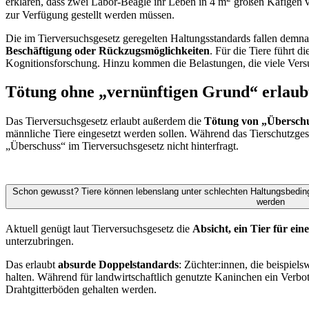
erklären, dass zwei Labor-Beagle ihr Leben in 4 m
großen Käfigen v
zur Verfügung gestellt werden müssen.
Die im Tierversuchsgesetz geregelten Haltungsstandards fallen demna
Beschäftigung oder Rückzugsmöglichkeiten
. Für die Tiere führt 
Kognitionsforschung. Hinzu kommen die Belastungen, die viele Vers
Tötung ohne „vernünftigen Grund“ erlaub
Das Tierversuchsgesetz erlaubt außerdem die
Tötung von „Überschu
männliche Tiere eingesetzt werden sollen. Während das Tierschutzgeset
„Überschuss“ im Tierversuchsgesetz nicht hinterfragt.
Schon gewusst? Tiere können lebenslang unter schlechten Haltungsbeding
werden
Aktuell genügt laut Tierversuchsgesetz die
Absicht, ein Tier für e
unterzubringen.
Das erlaubt
absurde Doppelstandards
: Züchter:innen, die beispiel
halten. Während für landwirtschaftlich genutzte Kaninchen ein Verb
Drahtgitterböden gehalten werden.