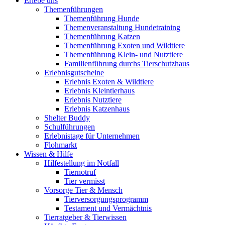
Erlebe uns
Themenführungen
Themenführung Hunde
Themenveranstaltung Hundetraining
Themenführung Katzen
Themenführung Exoten und Wildtiere
Themenführung Klein- und Nutztiere
Familienführung durchs Tierschutzhaus
Erlebnisgutscheine
Erlebnis Exoten & Wildtiere
Erlebnis Kleintierhaus
Erlebnis Nutztiere
Erlebnis Katzenhaus
Shelter Buddy
Schulführungen
Erlebnistage für Unternehmen
Flohmarkt
Wissen & Hilfe
Hilfestellung im Notfall
Tiernotruf
Tier vermisst
Vorsorge Tier & Mensch
Tierversorgungsprogramm
Testament und Vermächtnis
Tierratgeber & Tierwissen