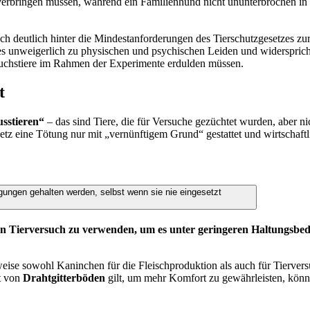
erbringen müssen, während ein Familienhund nicht ununterbrochen in
ch deutlich hinter die Mindestanforderungen des Tierschutzgesetzes z
dies unweigerlich zu physischen und psychischen Leiden und widerspri
uchstiere im Rahmen der Experimente erdulden müssen.
t
sstieren“
– das sind Tiere, die für Versuche gezüchtet wurden, aber n
z eine Tötung nur mit „vernünftigem Grund“ gestattet und wirtschaftlic
ungen gehalten werden, selbst wenn sie nie eingesetzt
inen Tierversuch zu verwenden, um es unter geringeren Haltungsb
sweise sowohl Kaninchen für die Fleischproduktion als auch für Tierversu
ot von
Drahtgitterböden
gilt, um mehr Komfort zu gewährleisten, kön