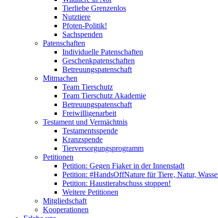
Tierliebe Grenzenlos
Nutztiere
Pfoten-Politik!
Sachspenden
Patenschaften
Individuelle Patenschaften
Geschenkpatenschaften
Betreuungspatenschaft
Mitmachen
Team Tierschutz
Team Tierschutz Akademie
Betreuungspatenschaft
Freiwilligenarbeit
Testament und Vermächtnis
Testamentsspende
Kranzspende
Tierversorgungsprogramm
Petitionen
Petition: Gegen Fiaker in der Innenstadt
Petition: #HandsOffNature für Tiere, Natur, Wass
Petition: Haustierabschuss stoppen!
Weitere Petitionen
Mitgliedschaft
Kooperationen