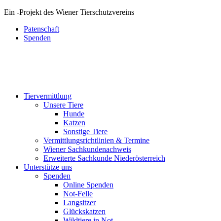
Ein
-
Projekt des Wiener Tierschutzvereins
Patenschaft
Spenden
Tiervermittlung
Unsere Tiere
Hunde
Katzen
Sonstige Tiere
Vermittlungsrichtlinien & Termine
Wiener Sachkundenachweis
Erweiterte Sachkunde Niederösterreich
Unterstütze uns
Spenden
Online Spenden
Not-Felle
Langsitzer
Glückskatzen
Wildtiere in Not