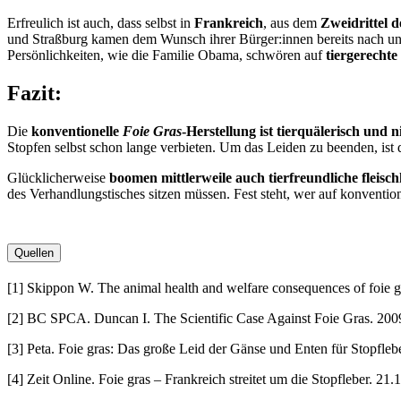
Erfreulich ist auch, dass selbst in
Frankreich
, aus dem
Zweidrittel d
und Straßburg kamen dem Wunsch ihrer Bürger:innen bereits nach und 
Persönlichkeiten, wie die Familie Obama, schwören auf
tiergerechte
Fazit:
Die
konventionelle
Foie Gras
-Herstellung
ist
tierquälerisch und 
Stopfen
selbst
schon lange verbieten. Um das Leiden zu beenden, ist
Glücklicherweise
boomen mittlerweile auch tierfreundliche fleisch
des Verhandlungstisches sitzen müssen. Fest steht, wer auf konventio
Quellen
[1] Skippon W. The animal health and welfare consequences of foi
[2] BC SPCA. Duncan I. The Scientific Case Against Foie Gras. 200
[3] Peta. Foie gras: Das große Leid der Gänse und Enten für Stopfleb
[4] Zeit Online. Foie gras – Frankreich streitet um die Stopfleber. 21