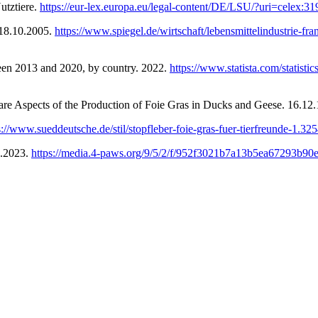
utztiere.
https://eur-lex.europa.eu/legal-content/DE/LSU/?uri=celex:
 18.10.2005.
https://www.spiegel.de/wirtschaft/lebensmittelindustrie-fr
ween 2013 and 2020, by country. 2022.
https://www.statista.com/statisti
are Aspects of the Production of Foie Gras in Ducks and Geese. 16.12
s://www.sueddeutsche.de/stil/stopfleber-foie-gras-fuer-tierfreunde-1.32
06.2023.
https://media.4-paws.org/9/5/2/f/952f3021b7a13b5ea67293b9