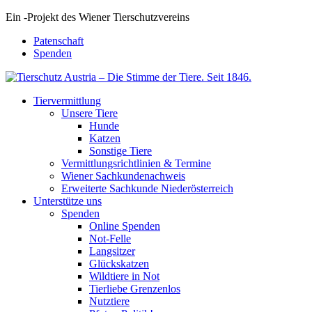
Ein
-
Projekt des Wiener Tierschutzvereins
Patenschaft
Spenden
Tiervermittlung
Unsere Tiere
Hunde
Katzen
Sonstige Tiere
Vermittlungsrichtlinien & Termine
Wiener Sachkundenachweis
Erweiterte Sachkunde Niederösterreich
Unterstütze uns
Spenden
Online Spenden
Not-Felle
Langsitzer
Glückskatzen
Wildtiere in Not
Tierliebe Grenzenlos
Nutztiere