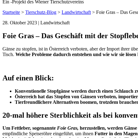
Ein
-
Projekt des Wiener Tierschutzvereins
Startseite
>
Tierschutz-Blog
>
Landwirtschaft
>
Foie Gras – Das Gesc
28. Oktober 2023
| Landwirtschaft
Foie Gras – Das Geschäft mit der Stopfleb
Gänse zu stopfen, ist in Österreich verboten, aber der Import ihrer üb
Tisch.
Welche Probleme dadurch entstehen und wie wir sie löse
Auf einen Blick:
Konventionelle Stopfgänse werden durch einen Schlauch zw
Österreich hat das Stopfen von Gänsen verboten, importie
Tierfreundlichere Alternativen boomen, trotzdem brauche
20-mal höhere Sterblichkeit als bei konve
Um Fettleber, sogenannte
Foie Gras,
herzustellen, werden Gänse 
empfindliche Speiseröhre eingeführt, um ihnen
Futter in den Mage