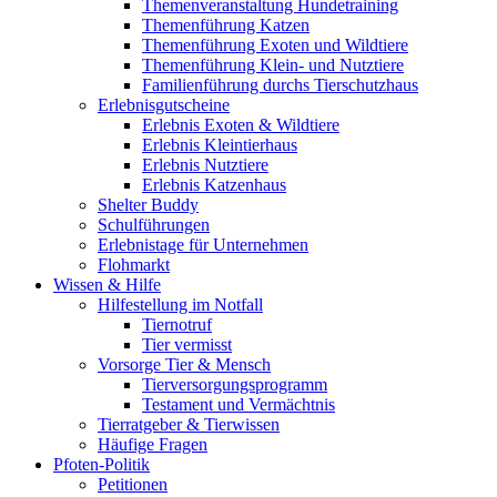
Themenveranstaltung Hundetraining
Themenführung Katzen
Themenführung Exoten und Wildtiere
Themenführung Klein- und Nutztiere
Familienführung durchs Tierschutzhaus
Erlebnisgutscheine
Erlebnis Exoten & Wildtiere
Erlebnis Kleintierhaus
Erlebnis Nutztiere
Erlebnis Katzenhaus
Shelter Buddy
Schulführungen
Erlebnistage für Unternehmen
Flohmarkt
Wissen & Hilfe
Hilfestellung im Notfall
Tiernotruf
Tier vermisst
Vorsorge Tier & Mensch
Tierversorgungsprogramm
Testament und Vermächtnis
Tierratgeber & Tierwissen
Häufige Fragen
Pfoten-Politik
Petitionen