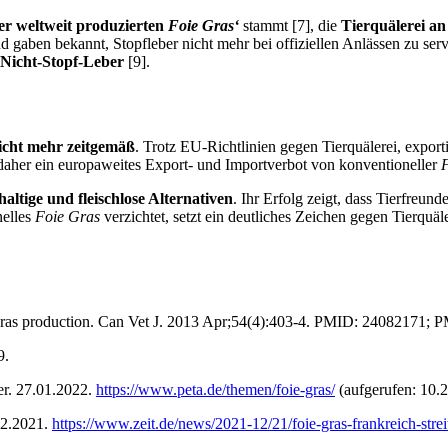
er weltweit produzierten
Foie Gras‘
stammt [7], die
Tierquälerei a
gaben bekannt, Stopfleber nicht mehr bei offiziellen Anlässen zu serv
 Nicht-Stopf-Leber
[9].
nicht mehr zeitgemäß
. Trotz EU-Richtlinien gegen Tierquälerei, exporti
 daher ein europaweites Export- und Importverbot von konventioneller
haltige und fleischlose Alternativen
. Ihr Erfolg zeigt, dass Tierfreu
nelles
Foie Gras
verzichtet, setzt ein deutliches Zeichen gegen Tierquäle
e gras production. Can Vet J. 2013 Apr;54(4):403-4. PMID: 2408217
9.
er. 27.01.2022.
https://www.peta.de/themen/foie-gras/
(aufgerufen: 10.
.12.2021.
https://www.zeit.de/news/2021-12/21/foie-gras-frankreich-strei