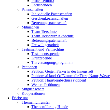
Pfoten-Politik!
Sachspenden
Patenschaften
Individuelle Patenschaften
Geschenkpatenschaften
Betreuungspatenschaft
Mitmachen
Team Tierschutz
Team Tierschutz Akademie
Betreuungspatenschaft
Freiwilligenarbeit
Testament und Vermächtnis
Testamentsspende
Kranzspende
Tierversorgungsprogramm
Petitionen
Petition: Gegen Fiaker in der Innenstadt
Petition: #HandsOffNature für Tiere, Natur, Wass
Petition: Haustierabschuss stoppen!
Weitere Petitionen
Mitgliedschaft
Kooperationen
Erlebe uns
Themenführungen
Themenführung Hunde