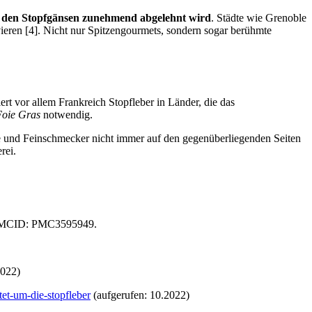
n den Stopfgänsen zunehmend abgelehnt wird
. Städte wie Grenoble
ieren [4]. Nicht nur Spitzengourmets, sondern sogar berühmte
ert vor allem Frankreich Stopfleber in Länder, die das
Foie Gras
notwendig.
nde und Feinschmecker nicht immer auf den gegenüberliegenden Seiten
rei.
1; PMCID: PMC3595949.
2022)
tet-um-die-stopfleber
(aufgerufen: 10.2022)