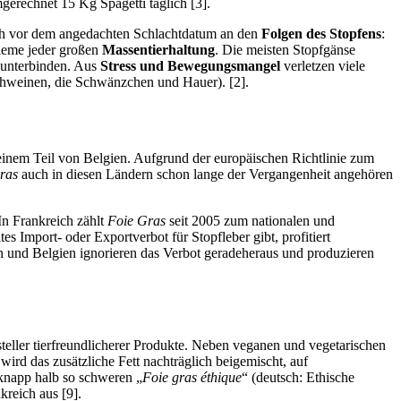
gerechnet 15 Kg Spagetti täglich [3].
ch vor dem angedachten Schlachtdatum an den
Folgen des Stopfens
:
leme jeder großen
Massentierhaltung
. Die meisten Stopfgänse
n unterbinden. Aus
Stress und Bewegungsmangel
verletzen viele
chweinen, die Schwänzchen und Hauer). [2].
einem Teil von Belgien. Aufgrund der europäischen Richtlinie zum
ras
auch in diesen Ländern schon lange der Vergangenheit angehören
 In Frankreich zählt
Foie Gras
seit 2005 zum nationalen und
Import- oder Exportverbot für Stopfleber gibt, profitiert
en und Belgien ignorieren das Verbot geradeheraus und produzieren
steller tierfreundlicherer Produkte. Neben veganen und vegetarischen
wird das zusätzliche Fett nachträglich beigemischt, auf
 knapp halb so schweren „
Foie gras éthique
“ (deutsch: Ethische
kreich aus [9].