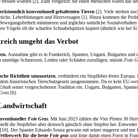
ie fressen würden [2]. Zum Vergleich: für einen Menschen wären das um
 herkömmlich konventionell gehaltenten Tieren
[2]. Viele sterben no
rüche, Leberblutungen und Herzversagen [1]. Hinzu kommen die Prob
Bewegungsfreiheit minimieren und jegliches natürliche Sozialverhalte
 Vögeln oft die scharfen Schnabelspitzen kupiert (ähnlich wie bei S
kreich umgeht das Verbot
ten.
Ausnahme gibt es in Frankreich, Spanien, Ungarn, Bulgarien und 
eren unnötige Schmerzen, Leiden oder Schäden zuzufügen, müsste
Foie G
sche Richtlinie umzusetzen
, verhindern ein Stopfleber-freies Europa.
 dem französischen Tierschutzgesetz ausgenommen. Da es kein EU-weites 
 Erhalt seiner vorgeschobenen Tradition ein. Ungarn, Bulgarien, Spani
 Gras
[6].
Landwirtschaft
onventioneller
Foie Gras
. Mit Juni 2023 zählen die Vier Pfoten 30 Her
stellt die Stopfleber aber dennoch gänzlich ohne Stopfen her. Entweder 
uft [10]. Der Spanier Eduardo Sousa gewann mit seiner mageren und nur
ettbewerb für die beste
Foie gras
und löste damit einen Furor in Fran