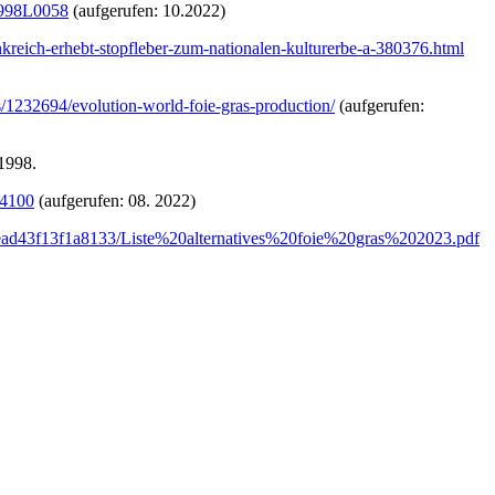
31998L0058
(aufgerufen: 10.2022)
ankreich-erhebt-stopfleber-zum-nationalen-kulturerbe-a-380376.html
cs/1232694/evolution-world-foie-gras-production/
(aufgerufen:
.1998.
54100
(aufgerufen: 08. 2022)
0ead43f13f1a8133/Liste%20alternatives%20foie%20gras%202023.pdf