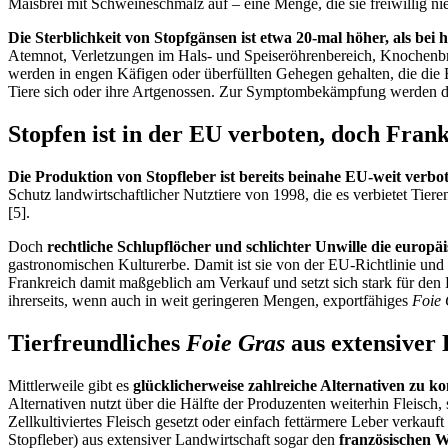
Maisbrei mit Schweineschmalz auf – eine Menge, die sie freiwillig n
Die Sterblichkeit von Stopfgänsen ist etwa 20-mal höher, als bei
Atemnot, Verletzungen im Hals- und Speiseröhrenbereich, Knochenb
werden in engen Käfigen oder überfüllten Gehegen gehalten, die die 
Tiere sich oder ihre Artgenossen. Zur Symptombekämpfung werden den
Stopfen ist in der EU verboten, doch Fran
Die Produktion von Stopfleber ist bereits beinahe EU-weit verbo
Schutz landwirtschaftlicher Nutztiere von 1998, die es verbietet Ti
[5].
Doch
rechtliche Schlupflöcher und schlichter Unwille
die europäi
gastronomischen Kulturerbe. Damit ist sie von der EU-Richtlinie und
Frankreich damit maßgeblich am Verkauf und setzt sich stark für den
ihrerseits, wenn auch in weit geringeren Mengen, exportfähiges
Foie
Tierfreundliches
Foie Gras
aus extensiver 
Mittlerweile gibt es
glücklicherweise zahlreiche Alternativen zu k
Alternativen nutzt über die Hälfte der Produzenten weiterhin Fleisch, 
Zellkultiviertes Fleisch gesetzt oder einfach fettärmere Leber verka
Stopfleber) aus extensiver Landwirtschaft sogar den
französischen W