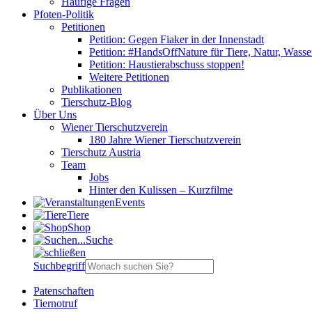
Häufige Fragen
Pfoten-Politik
Petitionen
Petition: Gegen Fiaker in der Innenstadt
Petition: #HandsOffNature für Tiere, Natur, Wass
Petition: Haustierabschuss stoppen!
Weitere Petitionen
Publikationen
Tierschutz-Blog
Über Uns
Wiener Tierschutzverein
180 Jahre Wiener Tierschutzverein
Tierschutz Austria
Team
Jobs
Hinter den Kulissen – Kurzfilme
Events
Tiere
Shop
Suche
Suchbegriff
Patenschaften
Tiernotruf