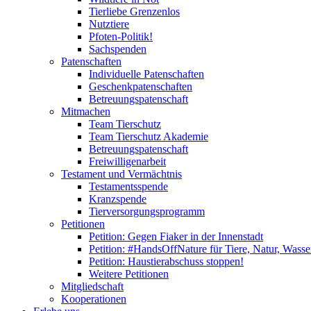
Tierliebe Grenzenlos
Nutztiere
Pfoten-Politik!
Sachspenden
Patenschaften
Individuelle Patenschaften
Geschenkpatenschaften
Betreuungspatenschaft
Mitmachen
Team Tierschutz
Team Tierschutz Akademie
Betreuungspatenschaft
Freiwilligenarbeit
Testament und Vermächtnis
Testamentsspende
Kranzspende
Tierversorgungsprogramm
Petitionen
Petition: Gegen Fiaker in der Innenstadt
Petition: #HandsOffNature für Tiere, Natur, Wass
Petition: Haustierabschuss stoppen!
Weitere Petitionen
Mitgliedschaft
Kooperationen