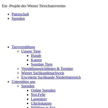
Ein
-
Projekt des Wiener Tierschutzvereins
Patenschaft
Spenden
Tiervermittlung
Unsere Tiere
Hunde
Katzen
Sonstige Tiere
Vermittlungsrichtlinien & Termine
Wiener Sachkundenachweis
Erweiterte Sachkunde Niederösterreich
Unterstütze uns
Spenden
Online Spenden
Not-Felle
Langsitzer
Glückskatzen
Wildtiere in Not