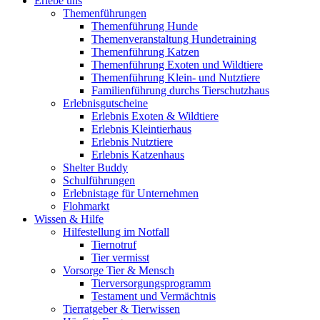
Erlebe uns
Themenführungen
Themenführung Hunde
Themenveranstaltung Hundetraining
Themenführung Katzen
Themenführung Exoten und Wildtiere
Themenführung Klein- und Nutztiere
Familienführung durchs Tierschutzhaus
Erlebnisgutscheine
Erlebnis Exoten & Wildtiere
Erlebnis Kleintierhaus
Erlebnis Nutztiere
Erlebnis Katzenhaus
Shelter Buddy
Schulführungen
Erlebnistage für Unternehmen
Flohmarkt
Wissen & Hilfe
Hilfestellung im Notfall
Tiernotruf
Tier vermisst
Vorsorge Tier & Mensch
Tierversorgungsprogramm
Testament und Vermächtnis
Tierratgeber & Tierwissen