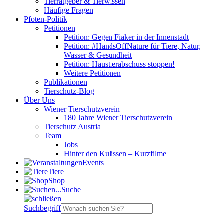
Tierratgeber & Tierwissen
Häufige Fragen
Pfoten-Politik
Petitionen
Petition: Gegen Fiaker in der Innenstadt
Petition: #HandsOffNature für Tiere, Natur,
Wasser & Gesundheit
Petition: Haustierabschuss stoppen!
Weitere Petitionen
Publikationen
Tierschutz-Blog
Über Uns
Wiener Tierschutzverein
180 Jahre Wiener Tierschutzverein
Tierschutz Austria
Team
Jobs
Hinter den Kulissen – Kurzfilme
Events
Tiere
Shop
Suche
Suchbegriff