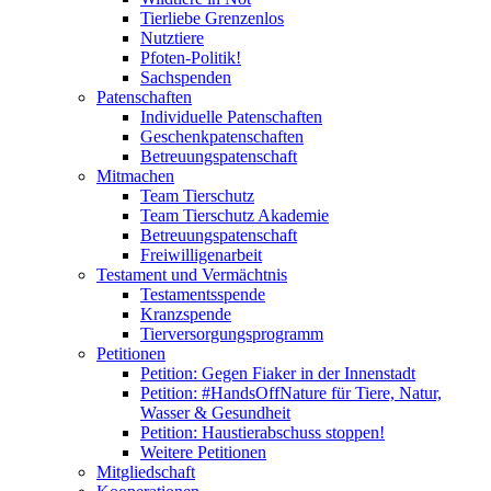
Tierliebe Grenzenlos
Nutztiere
Pfoten-Politik!
Sachspenden
Patenschaften
Individuelle Patenschaften
Geschenkpatenschaften
Betreuungspatenschaft
Mitmachen
Team Tierschutz
Team Tierschutz Akademie
Betreuungspatenschaft
Freiwilligenarbeit
Testament und Vermächtnis
Testamentsspende
Kranzspende
Tierversorgungsprogramm
Petitionen
Petition: Gegen Fiaker in der Innenstadt
Petition: #HandsOffNature für Tiere, Natur,
Wasser & Gesundheit
Petition: Haustierabschuss stoppen!
Weitere Petitionen
Mitgliedschaft