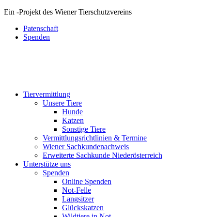
Ein
-
Projekt des Wiener Tierschutzvereins
Patenschaft
Spenden
Tiervermittlung
Unsere Tiere
Hunde
Katzen
Sonstige Tiere
Vermittlungsrichtlinien & Termine
Wiener Sachkundenachweis
Erweiterte Sachkunde Niederösterreich
Unterstütze uns
Spenden
Online Spenden
Not-Felle
Langsitzer
Glückskatzen
Wildtiere in Not