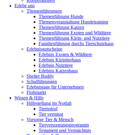
Kooperationen
Erlebe uns
Themenführungen
Themenführung Hunde
Themenveranstaltung Hundetraining
Themenführung Katzen
Themenführung Exoten und Wildtiere
Themenführung Klein- und Nutztiere
Familienführung durchs Tierschutzhaus
Erlebnisgutscheine
Erlebnis Exoten & Wildtiere
Erlebnis Kleintierhaus
Erlebnis Nutztiere
Erlebnis Katzenhaus
Shelter Buddy
Schulführungen
Erlebnistage für Unternehmen
Flohmarkt
Wissen & Hilfe
Hilfestellung im Notfall
Tiernotruf
Tier vermisst
Vorsorge Tier & Mensch
Tierversorgungsprogramm
Testament und Vermächtnis