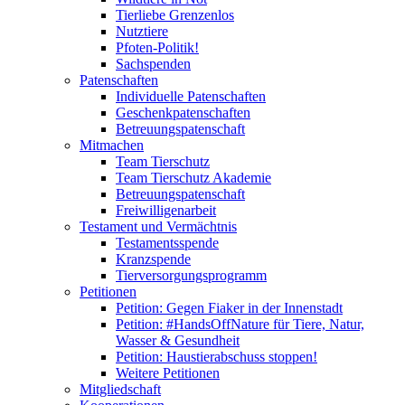
Tierliebe Grenzenlos
Nutztiere
Pfoten-Politik!
Sachspenden
Patenschaften
Individuelle Patenschaften
Geschenkpatenschaften
Betreuungspatenschaft
Mitmachen
Team Tierschutz
Team Tierschutz Akademie
Betreuungspatenschaft
Freiwilligenarbeit
Testament und Vermächtnis
Testamentsspende
Kranzspende
Tierversorgungsprogramm
Petitionen
Petition: Gegen Fiaker in der Innenstadt
Petition: #HandsOffNature für Tiere, Natur,
Wasser & Gesundheit
Petition: Haustierabschuss stoppen!
Weitere Petitionen
Mitgliedschaft