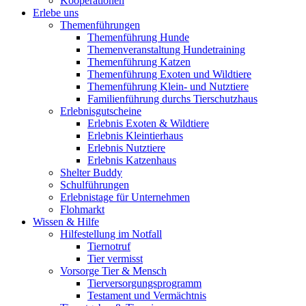
Kooperationen
Erlebe uns
Themenführungen
Themenführung Hunde
Themenveranstaltung Hundetraining
Themenführung Katzen
Themenführung Exoten und Wildtiere
Themenführung Klein- und Nutztiere
Familienführung durchs Tierschutzhaus
Erlebnisgutscheine
Erlebnis Exoten & Wildtiere
Erlebnis Kleintierhaus
Erlebnis Nutztiere
Erlebnis Katzenhaus
Shelter Buddy
Schulführungen
Erlebnistage für Unternehmen
Flohmarkt
Wissen & Hilfe
Hilfestellung im Notfall
Tiernotruf
Tier vermisst
Vorsorge Tier & Mensch
Tierversorgungsprogramm
Testament und Vermächtnis