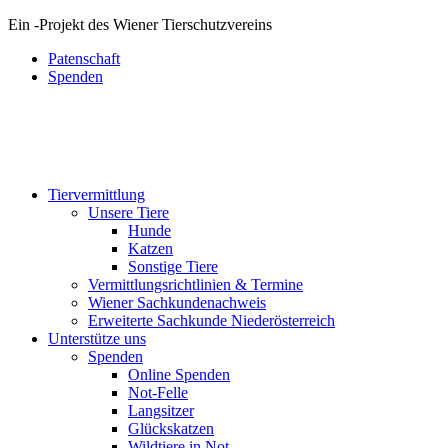
Ein
-
Projekt des Wiener Tierschutzvereins
Patenschaft
Spenden
Tiervermittlung
Unsere Tiere
Hunde
Katzen
Sonstige Tiere
Vermittlungsrichtlinien & Termine
Wiener Sachkundenachweis
Erweiterte Sachkunde Niederösterreich
Unterstütze uns
Spenden
Online Spenden
Not-Felle
Langsitzer
Glückskatzen
Wildtiere in Not