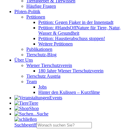
Tierratgeber & Tierwissen
Häufige Fragen
Pfoten-Politik
Petitionen
Petition: Gegen Fiaker in der Innenstadt
Petition: #HandsOffNature für Tiere, Natur,
Wasser & Gesundheit
Petition: Haustierabschuss stoppen!
Weitere Petitionen
Publikationen
Tierschutz-Blog
Über Uns
Wiener Tierschutzverein
180 Jahre Wiener Tierschutzverein
Tierschutz Austria
Team
Jobs
Hinter den Kulissen – Kurzfilme
Events
Tiere
Shop
Suche
Suchbegriff