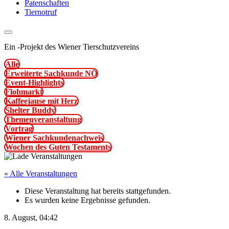
Patenschaften
Tiernotruf
Ein
-
Projekt des Wiener Tierschutzvereins
Alle
Erweiterte Sachkunde NÖ
Event-Highlights
Flohmarkt
Kaffeejause mit Herz
Shelter Buddy
Themenveranstaltung
Vortrag
Wiener Sachkundenachweis
Wochen des Guten Testaments
« Alle Veranstaltungen
Diese Veranstaltung hat bereits stattgefunden.
Es wurden keine Ergebnisse gefunden.
8. August, 04:42