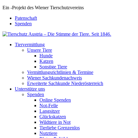
Ein
-
Projekt des Wiener Tierschutzvereins
Patenschaft
Spenden
Tiervermittlung
Unsere Tiere
Hunde
Katzen
Sonstige Tiere
Vermittlungsrichtlinien & Termine
Wiener Sachkundenachweis
Erweiterte Sachkunde Niederösterreich
Unterstütze uns
Spenden
Online Spenden
Not-Felle
Langsitzer
Glückskatzen
Wildtiere in Not
Tierliebe Grenzenlos
Nutztiere