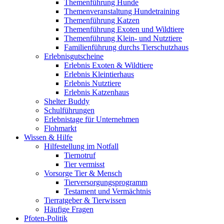
Themenführung Hunde
Themenveranstaltung Hundetraining
Themenführung Katzen
Themenführung Exoten und Wildtiere
Themenführung Klein- und Nutztiere
Familienführung durchs Tierschutzhaus
Erlebnisgutscheine
Erlebnis Exoten & Wildtiere
Erlebnis Kleintierhaus
Erlebnis Nutztiere
Erlebnis Katzenhaus
Shelter Buddy
Schulführungen
Erlebnistage für Unternehmen
Flohmarkt
Wissen & Hilfe
Hilfestellung im Notfall
Tiernotruf
Tier vermisst
Vorsorge Tier & Mensch
Tierversorgungsprogramm
Testament und Vermächtnis
Tierratgeber & Tierwissen
Häufige Fragen
Pfoten-Politik