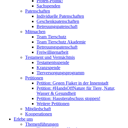
Pfoten-Politik!
Sachspenden
Patenschaften
Individuelle Patenschaften
Geschenkpatenschaften
Betreuungspatenschaft
Mitmachen
Team Tierschutz
Team Tierschutz Akademie
Betreuungspatenschaft
Freiwilligenarbeit
Testament und Vermächtnis
Testamentsspende
Kranzspende
Tierversorgungsprogramm
Petitionen
Petition: Gegen Fiaker in der Innenstadt
Petition: #HandsOffNature für Tiere, Natur,
Wasser & Gesundheit
Petition: Haustierabschuss stoppen!
Weitere Petitionen
Mitgliedschaft
Kooperationen
Erlebe uns
Themenführungen