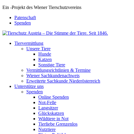
Ein
-
Projekt des Wiener Tierschutzvereins
Patenschaft
Spenden
Tiervermittlung
Unsere Tiere
Hunde
Katzen
Sonstige Tiere
Vermittlungsrichtlinien & Termine
Wiener Sachkundenachweis
Erweiterte Sachkunde Niederösterreich
Unterstütze uns
Spenden
Online Spenden
Not-Felle
Langsitzer
Glückskatzen
Wildtiere in Not
Tierliebe Grenzenlos
Nutztiere