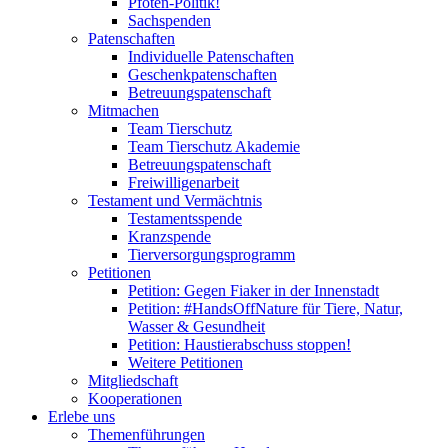
Pfoten-Politik!
Sachspenden
Patenschaften
Individuelle Patenschaften
Geschenkpatenschaften
Betreuungspatenschaft
Mitmachen
Team Tierschutz
Team Tierschutz Akademie
Betreuungspatenschaft
Freiwilligenarbeit
Testament und Vermächtnis
Testamentsspende
Kranzspende
Tierversorgungsprogramm
Petitionen
Petition: Gegen Fiaker in der Innenstadt
Petition: #HandsOffNature für Tiere, Natur,
Wasser & Gesundheit
Petition: Haustierabschuss stoppen!
Weitere Petitionen
Mitgliedschaft
Kooperationen
Erlebe uns
Themenführungen