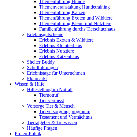
Themenführung Hunde
Themenveranstaltung Hundetraining
Themenführung Katzen
Themenführung Exoten und Wildtiere
Themenführung Klein- und Nutztiere
Familienführung durchs Tierschutzhaus
Erlebnisgutscheine
Erlebnis Exoten & Wildtiere
Erlebnis Kleintierhaus
Erlebnis Nutztiere
Erlebnis Katzenhaus
Shelter Buddy
Schulführungen
Erlebnistage für Unternehmen
Flohmarkt
Wissen & Hilfe
Hilfestellung im Notfall
Tiernotruf
Tier vermisst
Vorsorge Tier & Mensch
Tierversorgungsprogramm
Testament und Vermächtnis
Tierratgeber & Tierwissen
Häufige Fragen
Pfoten-Politik