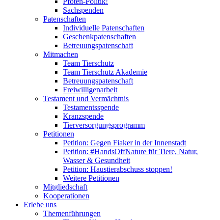
Pfoten-Politik!
Sachspenden
Patenschaften
Individuelle Patenschaften
Geschenkpatenschaften
Betreuungspatenschaft
Mitmachen
Team Tierschutz
Team Tierschutz Akademie
Betreuungspatenschaft
Freiwilligenarbeit
Testament und Vermächtnis
Testamentsspende
Kranzspende
Tierversorgungsprogramm
Petitionen
Petition: Gegen Fiaker in der Innenstadt
Petition: #HandsOffNature für Tiere, Natur,
Wasser & Gesundheit
Petition: Haustierabschuss stoppen!
Weitere Petitionen
Mitgliedschaft
Kooperationen
Erlebe uns
Themenführungen