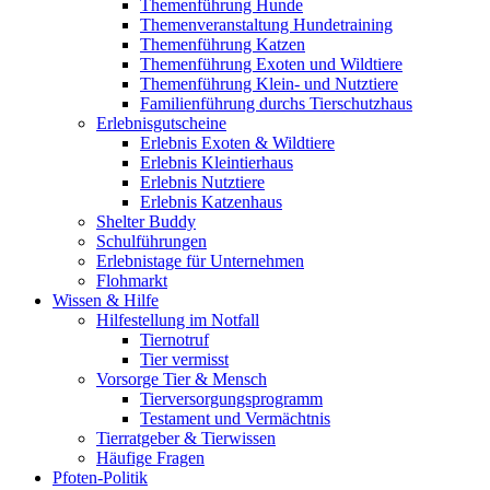
Themenführung Hunde
Themenveranstaltung Hundetraining
Themenführung Katzen
Themenführung Exoten und Wildtiere
Themenführung Klein- und Nutztiere
Familienführung durchs Tierschutzhaus
Erlebnisgutscheine
Erlebnis Exoten & Wildtiere
Erlebnis Kleintierhaus
Erlebnis Nutztiere
Erlebnis Katzenhaus
Shelter Buddy
Schulführungen
Erlebnistage für Unternehmen
Flohmarkt
Wissen & Hilfe
Hilfestellung im Notfall
Tiernotruf
Tier vermisst
Vorsorge Tier & Mensch
Tierversorgungsprogramm
Testament und Vermächtnis
Tierratgeber & Tierwissen
Häufige Fragen
Pfoten-Politik