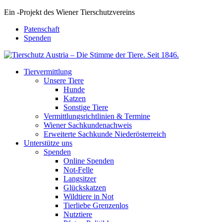
Ein
-
Projekt des Wiener Tierschutzvereins
Patenschaft
Spenden
Tiervermittlung
Unsere Tiere
Hunde
Katzen
Sonstige Tiere
Vermittlungsrichtlinien & Termine
Wiener Sachkundenachweis
Erweiterte Sachkunde Niederösterreich
Unterstütze uns
Spenden
Online Spenden
Not-Felle
Langsitzer
Glückskatzen
Wildtiere in Not
Tierliebe Grenzenlos
Nutztiere