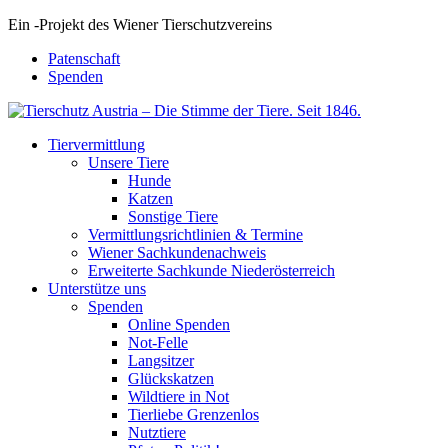
Ein
-
Projekt des Wiener Tierschutzvereins
Patenschaft
Spenden
Tiervermittlung
Unsere Tiere
Hunde
Katzen
Sonstige Tiere
Vermittlungsrichtlinien & Termine
Wiener Sachkundenachweis
Erweiterte Sachkunde Niederösterreich
Unterstütze uns
Spenden
Online Spenden
Not-Felle
Langsitzer
Glückskatzen
Wildtiere in Not
Tierliebe Grenzenlos
Nutztiere