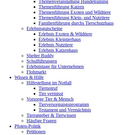
Themenveranstaltung Hundetraining
Themenführung Katzen
Themenführung Exoten und Wildtiere
Themenführung Klein- und Nutztiere
Familienführung durchs Tierschutzhaus
Erlebnisgutscheine
Erlebnis Exoten & Wildtiere
Erlebnis Kleintierhaus
Erlebnis Nutztiere
Erlebnis Katzenhaus
Shelter Buddy
Schulführungen
Erlebnistage für Unternehmen
Flohmarkt
Wissen & Hilfe
Hilfestellung im Notfall
Tiernotruf
Tier vermisst
Vorsorge Tier & Mensch
Tierversorgungsprogramm
Testament und Vermächtnis
Tierratgeber & Tierwissen
Häufige Fragen
Pfoten-Politik
Petitionen