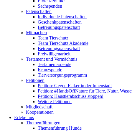
Pfoten-Politik!
Sachspenden
Patenschaften
Individuelle Patenschaften
Geschenkpatenschaften
Betreuungspatenschaft
Mitmachen
Team Tierschutz
Team Tierschutz Akademie
Betreuungspatenschaft
Freiwilligenarbeit
Testament und Vermächtnis
Testamentsspende
Kranzspende
Tierversorgungsprogramm
Petitionen
Petition: Gegen Fiaker in der Innenstadt
Petition: #HandsOffNature für Tiere, Natur, Wass
Petition: Haustierabschuss stoppen!
Weitere Petitionen
Mitgliedschaft
Kooperationen
Erlebe uns
Themenführungen
Themenführung Hunde