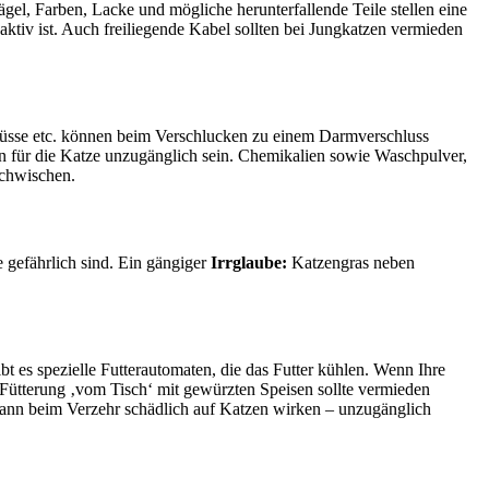
gel, Farben, Lacke und mögliche herunterfallende Teile stellen eine
aktiv ist. Auch freiliegende Kabel sollten bei Jungkatzen vermieden
lüsse etc. können beim Verschlucken zu einem Darmverschluss
en für die Katze unzugänglich sein. Chemikalien sowie Waschpulver,
achwischen.
e gefährlich sind. Ein gängiger
Irrglaube:
Katzengras neben
bt es spezielle Futterautomaten, die das Futter kühlen. Wenn Ihre
. Fütterung ‚vom Tisch‘ mit gewürzten Speisen sollte vermieden
 kann beim Verzehr schädlich auf Katzen wirken – unzugänglich
.