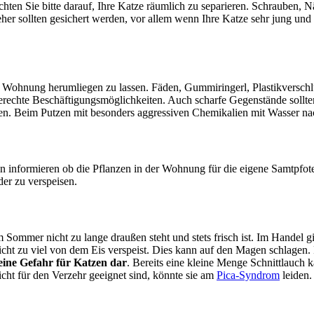
en Sie bitte darauf, Ihre Katze räumlich zu separieren. Schrauben, Nä
her sollten gesichert werden, vor allem wenn Ihre Katze sehr jung und 
er Wohnung herumliegen zu lassen. Fäden, Gummiringerl, Plastikversch
gerechte Beschäftigungsmöglichkeiten. Auch scharfe Gegenstände sollt
en. Beim Putzen mit besonders aggressiven Chemikalien mit Wasser n
nen informieren ob die Pflanzen in der Wohnung für die eigene Samtpfot
der zu verspeisen.
m Sommer nicht zu lange draußen steht und stets frisch ist. Im Handel gi
 nicht zu viel von dem Eis verspeist. Dies kann auf den Magen schlagen
 eine Gefahr für Katzen dar
. Bereits eine kleine Menge Schnittlauch
cht für den Verzehr geeignet sind, könnte sie am
Pica-Syndrom
leiden