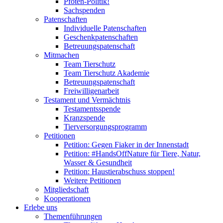
Pfoten-Politik!
Sachspenden
Patenschaften
Individuelle Patenschaften
Geschenkpatenschaften
Betreuungspatenschaft
Mitmachen
Team Tierschutz
Team Tierschutz Akademie
Betreuungspatenschaft
Freiwilligenarbeit
Testament und Vermächtnis
Testamentsspende
Kranzspende
Tierversorgungsprogramm
Petitionen
Petition: Gegen Fiaker in der Innenstadt
Petition: #HandsOffNature für Tiere, Natur,
Wasser & Gesundheit
Petition: Haustierabschuss stoppen!
Weitere Petitionen
Mitgliedschaft
Kooperationen
Erlebe uns
Themenführungen