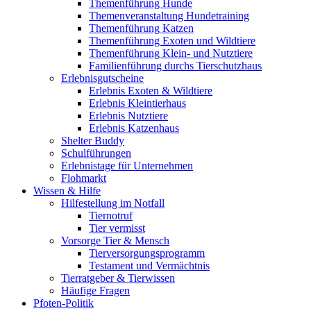
Themenführung Hunde
Themenveranstaltung Hundetraining
Themenführung Katzen
Themenführung Exoten und Wildtiere
Themenführung Klein- und Nutztiere
Familienführung durchs Tierschutzhaus
Erlebnisgutscheine
Erlebnis Exoten & Wildtiere
Erlebnis Kleintierhaus
Erlebnis Nutztiere
Erlebnis Katzenhaus
Shelter Buddy
Schulführungen
Erlebnistage für Unternehmen
Flohmarkt
Wissen & Hilfe
Hilfestellung im Notfall
Tiernotruf
Tier vermisst
Vorsorge Tier & Mensch
Tierversorgungsprogramm
Testament und Vermächtnis
Tierratgeber & Tierwissen
Häufige Fragen
Pfoten-Politik