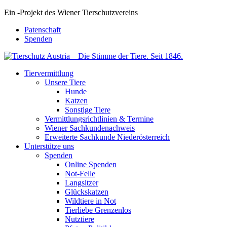
Ein
-
Projekt des Wiener Tierschutzvereins
Patenschaft
Spenden
Tiervermittlung
Unsere Tiere
Hunde
Katzen
Sonstige Tiere
Vermittlungsrichtlinien & Termine
Wiener Sachkundenachweis
Erweiterte Sachkunde Niederösterreich
Unterstütze uns
Spenden
Online Spenden
Not-Felle
Langsitzer
Glückskatzen
Wildtiere in Not
Tierliebe Grenzenlos
Nutztiere