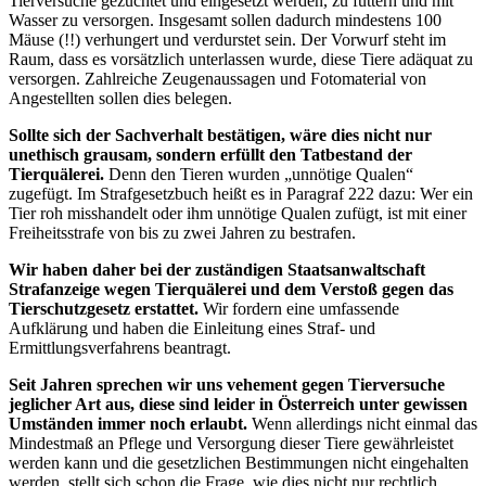
Tierversuche gezüchtet und eingesetzt werden, zu füttern und mit
Wasser zu versorgen. Insgesamt sollen dadurch mindestens 100
Mäuse (!!) verhungert und verdurstet sein. Der Vorwurf steht im
Raum, dass es vorsätzlich unterlassen wurde, diese Tiere adäquat zu
versorgen. Zahlreiche Zeugenaussagen und Fotomaterial von
Angestellten sollen dies belegen.
Sollte sich der Sachverhalt bestätigen, wäre dies nicht nur
unethisch grausam, sondern erfüllt den Tatbestand der
Tierquälerei.
Denn den Tieren wurden „unnötige Qualen“
zugefügt. Im Strafgesetzbuch heißt es in Paragraf 222 dazu: Wer ein
Tier roh misshandelt oder ihm unnötige Qualen zufügt, ist mit einer
Freiheitsstrafe von bis zu zwei Jahren zu bestrafen.
Wir haben daher bei der zuständigen Staatsanwaltschaft
Strafanzeige wegen Tierquälerei und dem Verstoß gegen das
Tierschutzgesetz erstattet.
Wir fordern eine umfassende
Aufklärung und haben die Einleitung eines Straf- und
Ermittlungsverfahrens beantragt.
Seit Jahren sprechen wir uns vehement gegen Tierversuche
jeglicher Art aus, diese sind leider in Österreich unter gewissen
Umständen immer noch erlaubt.
Wenn allerdings nicht einmal das
Mindestmaß an Pflege und Versorgung dieser Tiere gewährleistet
werden kann und die gesetzlichen Bestimmungen nicht eingehalten
werden, stellt sich schon die Frage, wie dies nicht nur rechtlich,