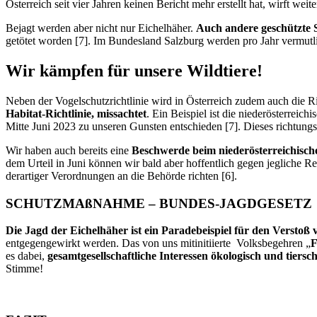
Österreich seit vier Jahren keinen Bericht mehr erstellt hat, wirft we
Bejagt werden aber nicht nur Eichelhäher.
Auch andere geschützte S
getötet worden [7]. Im Bundesland Salzburg werden pro Jahr vermutli
Wir kämpfen für unsere Wildtiere!
Neben der Vogelschutzrichtlinie wird in Österreich zudem auch die 
Habitat-Richtlinie, missachtet
. Ein Beispiel ist die niederösterreich
Mitte Juni 2023 zu unseren Gunsten entschieden [7]. Dieses richtungsw
Wir haben auch bereits eine
Beschwerde beim niederösterreichisch
dem Urteil in Juni können wir bald aber hoffentlich gegen jeglich
derartiger Verordnungen an die Behörde richten [6].
SCHUTZMAßNAHME – BUNDES-JAGDGESETZ
Die Jagd der Eichelhäher ist ein Paradebeispiel für den Verstoß 
entgegengewirkt werden. Das von uns mitinitiierte Volksbegehren „
F
es dabei,
gesamtgesellschaftliche Interessen ökologisch und tiersc
Stimme!