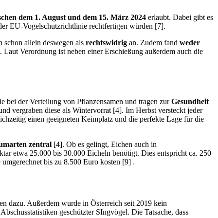
schen dem 1. August und dem 15. März 2024
erlaubt. Dabei gibt es
er EU-Vogelschutzrichtlinie rechtfertigen würden [7].
n schon allein deswegen als
rechtswidrig
an. Zudem fand
weder
. Laut Verordnung ist neben einer Erschießung außerdem auch die
lle bei der Verteilung von Pflanzensamen und tragen zur
Gesundheit
d vergraben diese als Wintervorrat [4]. Im Herbst versteckt jeder
ichzeitig einen geeigneten Keimplatz und die perfekte Lage für die
umarten zentral
[4]. Ob es gelingt, Eichen auch in
r etwa 25.000 bis 30.000 Eicheln benötigt. Dies entspricht ca. 250
umgerechnet bis zu 8.500 Euro kosten [9] .
en dazu. Außerdem wurde in Österreich seit 2019 kein
 Abschusstatistiken geschützter SIngvögel. Die Tatsache, dass