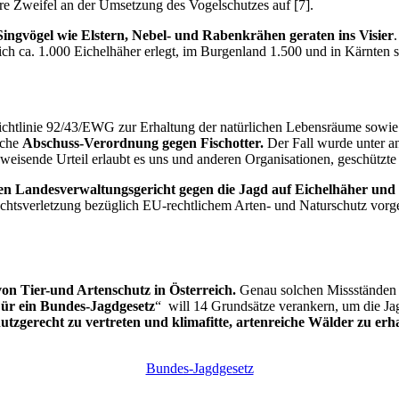
itere Zweifel an der Umsetzung des Vogelschutzes auf [7].
ingvögel wie Elstern, Nebel- und Rabenkrähen geraten ins Visier
ch ca. 1.000 Eichelhäher erlegt, im Burgenland 1.500 und in Kärnten s
Richtlinie 92/43/EWG zur Erhaltung der natürlichen Lebensräume sowie
ische
Abschuss-Verordnung gegen Fischotter.
Der Fall wurde unter a
eisende Urteil erlaubt es uns und anderen Organisationen, geschützte T
en Landesverwaltungsgericht gegen die Jagd auf Eichelhäher und
e Rechtsverletzung bezüglich EU-rechtlichem Arten- und Naturschutz v
von Tier-und Artenschutz in Österreich.
Genau solchen Missständen s
ür ein Bundes-Jagdgesetz
“ will 14 Grundsätze verankern, um die J
hutzgerecht zu vertreten und klimafitte, artenreiche Wälder zu erh
Bundes-Jagdgesetz