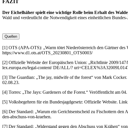
FAZIT
Der Eichelhäher spielt eine wichtige Rolle beim Erhalt des Walde
Wald und verdeutlicht die Notwendigkeit eines einheitlichen Bundes-J
Quellen
[1] OTS (APA-OTS): „Warm tötet Niederösterreich den Gärtner des W
https://www.d1.ots.at/OTS_20230801_OTS0003/
[2] Offizielle Website der Europäischen Union: „Richtlinie 2009/14
lex.europa.eu/legal-content/ DE/ALL/? uri=CELEX%3A32009L0147.
[3] The Guardian: „The jay, midwife of the forest“ von Mark Cocker.
02.08.23.
[4] Torres: „The Jays: Gardeners of the Forest.“ Veröffentlicht am 04
[5] Volksbegehren für ein Bundesjagdgesetz: Offizielle Website. Link
[6] Der Standard: „Warum ein Gerichtsentscheid zu Fischottern den 
den-abschuss-von-kraehen.
[7] Der Standard: „Widerstand gegen den Abschuss von Krähen“ von 