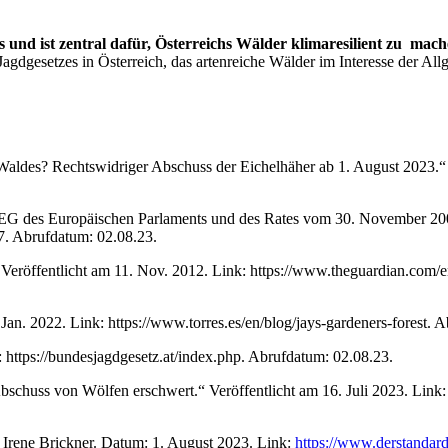
s und ist zentral dafür, Österreichs Wälder klimaresilient zu mach
agdgesetzes in Österreich, das artenreiche Wälder im Interesse der Allg
aldes? Rechtswidriger Abschuss der Eichelhäher ab 1. August 2023.“
7/EG des Europäischen Parlaments und des Rates vom 30. November 2009 
 Abrufdatum: 02.08.23.
 Veröffentlicht am 11. Nov. 2012. Link: https://www.theguardian.com/
. Jan. 2022. Link: https://www.torres.es/en/blog/jays-gardeners-forest. 
: https://bundesjagdgesetz.at/index.php. Abrufdatum: 02.08.23.
Abschuss von Wölfen erschwert.“ Veröffentlicht am 16. Juli 2023. Lin
Irene Brickner. Datum: 1. August 2023. Link:
https://www.derstandar