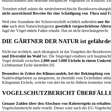
einzuschränken und bedrohte europäische Vogelarten zu schützen. Ei
Trotzdem erließ zuletzt die niederösterreichische Bezirksverwaltung
nicht ausreichend Beweise
für eine Schädigung von Flora und F
Weil eine Ausnahme der Schonvorschrift rechtlich außerdem
nur für
eine
nach dem Naturschutzgesetz
gesetzlich vorgeschriebene Alter
Jagd der Vögel mittels Fallen erlaubt. Das ist nicht tierschutzgerecht.
DIE GÄRTNER DER NATUR ist gefährde
Nicht nur rechtlich, auch ökologisch ist das Vorgehen der Bezirksve
und Diversität im Wald
bei. Die Singvögel ernähren sich hauptsächl
Vogel deshalb zwischen
2.000 und 5.000
Eicheln in einem Umkreis
Lichtbaumart Eiche darstellen [9].
Besonders in Zeiten des Klimawandels, bei der Bekämpfung von
Nadelwaldgebieten zu integrieren, ist ebenfalls vom Eichelhäher ab
Kilogramm Eicheln, welche von drei bis sechs Hähern kostenlos vert
VOGELSCHUTZBERICHT ÜBERFÄLL
Genaue Zahlen über den Abschuss von Rabenvögeln zu erhalten i
Vogelschutzbericht mehr erstellt. Dieser wäre nach der EU-Vogelschutz