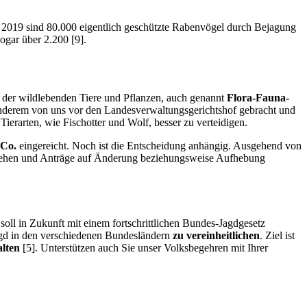
. 2019 sind 80.000 eigentlich geschützte Rabenvögel durch Bejagung
ogar über 2.200 [9].
 der wildlebenden Tiere und Pflanzen, auch genannt
Flora-Fauna-
nderem von uns vor den Landesverwaltungsgerichtshof gebracht und
ierarten, wie Fischotter und Wolf, besser zu verteidigen.
 Co.
eingereicht. Noch ist die Entscheidung anhängig. Ausgehend von
orgehen und Anträge auf Änderung beziehungsweise Aufhebung
oll in Zukunft mit einem fortschrittlichen Bundes-Jagdgesetz
agd in den verschiedenen Bundesländern
zu vereinheitlichen
. Ziel ist
alten
[5]. Unterstützen auch Sie unser Volksbegehren mit Ihrer