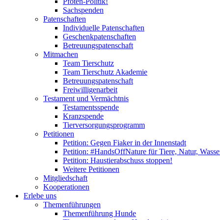
Pfoten-Politik!
Sachspenden
Patenschaften
Individuelle Patenschaften
Geschenkpatenschaften
Betreuungspatenschaft
Mitmachen
Team Tierschutz
Team Tierschutz Akademie
Betreuungspatenschaft
Freiwilligenarbeit
Testament und Vermächtnis
Testamentsspende
Kranzspende
Tierversorgungsprogramm
Petitionen
Petition: Gegen Fiaker in der Innenstadt
Petition: #HandsOffNature für Tiere, Natur, Wass
Petition: Haustierabschuss stoppen!
Weitere Petitionen
Mitgliedschaft
Kooperationen
Erlebe uns
Themenführungen
Themenführung Hunde