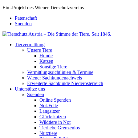
Ein
-
Projekt des Wiener Tierschutzvereins
Patenschaft
Spenden
Tiervermittlung
Unsere Tiere
Hunde
Katzen
Sonstige Tiere
Vermittlungsrichtlinien & Termine
Wiener Sachkundenachweis
Erweiterte Sachkunde Niederösterreich
Unterstütze uns
Spenden
Online Spenden
Not-Felle
Langsitzer
Glückskatzen
Wildtiere in Not
Tierliebe Grenzenlos
Nutztiere