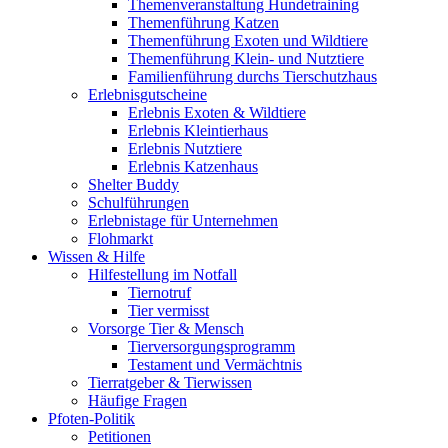
Themenveranstaltung Hundetraining
Themenführung Katzen
Themenführung Exoten und Wildtiere
Themenführung Klein- und Nutztiere
Familienführung durchs Tierschutzhaus
Erlebnisgutscheine
Erlebnis Exoten & Wildtiere
Erlebnis Kleintierhaus
Erlebnis Nutztiere
Erlebnis Katzenhaus
Shelter Buddy
Schulführungen
Erlebnistage für Unternehmen
Flohmarkt
Wissen & Hilfe
Hilfestellung im Notfall
Tiernotruf
Tier vermisst
Vorsorge Tier & Mensch
Tierversorgungsprogramm
Testament und Vermächtnis
Tierratgeber & Tierwissen
Häufige Fragen
Pfoten-Politik
Petitionen