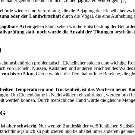
chelhäher gehören demnach nicht zu den jagdbaren Wildvögeln [2].
sbehörde wieder eine Verordnung, die die Bejagung der Eichelhäher
zwi
auna oder der Landwirtschaft
durch die Vögel, die eine Aufhebung d
 jagdbare Arten
gelten kann, sehen wir die Entscheidung der Behörde
nativprüfung statt, noch wurde die Anzahl der Tötungen
beschränkt
t
rwaltungsbehörden problematisch. Eichelhäher spielen eine wichtige Ro
ich von Eicheln, Nüssen, Kastanien und anderen Früchten des Waldes un
 von bis zu 5 km.
Gerne wählen die Tiere halboffene Bereiche, die gle
 heißen Temperaturen und Trockenheit, ist das Wachsen neuer Ba
hängig. Um Eichenbäume in Nadelwäldern einzubringen, werden pro Hekta
eilt werden können. Durch menschliche Hand würde die gleiche Menge 
IG
st aber schwierig.
Nur wenige Bundesländer veröffentlichen Statistik
richtlinie jährlich zu publizieren und beinhaltet unter anderem genaue