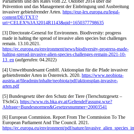
Parlaments und des Rates vom 22. Oktober 2014 über die
Prävention und das Management der Einbringung und Ausbreitung
invasiver gebietsfremder Arten.
https://eur-lex.europa.eu/legal-
content/DE/TXT/?
uri=CELEX%3A32014R1143&qid=1650377798635
[3] Directorate-General for Environmen. Biodiversity: progress
made in halting the spread of invasive alien species but challenges
remain. 13.10.2021.
https://ec.europa.eu/environment/news/biodiversity-progress-made-
halting-spread-invasive-alien-species-challenges-remain-2021-10-
13_en
(aufgerufen: 04.2022)
[4] Umweltbundesamt GmbH. Aktionsplan für die Pfade invasiver
gebietsfremder Arten in Österreich. 2020.
https://www.neobiota-
austria.at/fileadmin/inhalte/neobiota/pdf/aktionsplan-invasive-
arten.pdf
[5] Bundesgesetz über den Schutz der Tiere (Tierschutzgesetz –
TSchG).
https://www.ris.bka.gv.at/GeltendeFassung.wxe?
Abfrage=Bundesnormen&Gesetzesnummer=20003541
[6] European Commision. Report From The Commission To The
European Parliament And The Council. 2021.
https://ec.europa.eu/environment/pdf/nature/invasive_alien_species_i