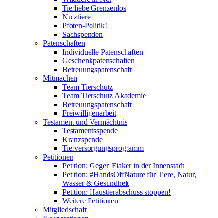
Tierliebe Grenzenlos
Nutztiere
Pfoten-Politik!
Sachspenden
Patenschaften
Individuelle Patenschaften
Geschenkpatenschaften
Betreuungspatenschaft
Mitmachen
Team Tierschutz
Team Tierschutz Akademie
Betreuungspatenschaft
Freiwilligenarbeit
Testament und Vermächtnis
Testamentsspende
Kranzspende
Tierversorgungsprogramm
Petitionen
Petition: Gegen Fiaker in der Innenstadt
Petition: #HandsOffNature für Tiere, Natur,
Wasser & Gesundheit
Petition: Haustierabschuss stoppen!
Weitere Petitionen
Mitgliedschaft