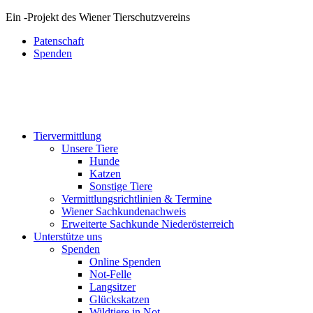
Ein
-
Projekt des Wiener Tierschutzvereins
Patenschaft
Spenden
Tiervermittlung
Unsere Tiere
Hunde
Katzen
Sonstige Tiere
Vermittlungsrichtlinien & Termine
Wiener Sachkundenachweis
Erweiterte Sachkunde Niederösterreich
Unterstütze uns
Spenden
Online Spenden
Not-Felle
Langsitzer
Glückskatzen
Wildtiere in Not