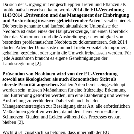
Da sich der Umgang mit eingeschleppten Tieren und Pflanzen als
problematisch erweisen kann, wurde 2014 die
EU-Verordnung
1143/2014 „Prävention und das Management der Einbringung
und Ausbreitung invasiver gebietsfremder Arten“
verabschiedet.
Die bereits genannte und laufend aktualisierte Unionsliste der
Neobiota ist dabei eines der Hauptwerkzeuge, um einen Überblick
über das Vorkommen und die Ausbreitungsgeschwindigkeit von
besonders problematischen Neobiota zu dokumentieren. Seit 2014
dürfen Arten der Unionsliste nun nicht mehr vorsätzlich importiert,
gehalten, gezüchtet oder gar in die Umwelt freigelassen werden. Für
jede Ausnahmen braucht es eigene Genehmigungen der
Landesregierung [2].
Prävention von Neobioten wird von der EU-Verordnung
sowohl aus ökologischer als auch ökonomischer Sicht als
oberste Priorität angesehen.
Sollten Arten bereits eingeschleppt
worden sein, müssen Maßnahmen für eine frühzeitige Erkennung
und Entfernung getroffen werden, um eine Etablierung und weitere
Ausbreitung zu verhindern. Dabei soll auch bei den
Managementstrategien zur Beseitigung einer Art, alle erforderlichen
Maßnahmen getroffen werden, damit den Tieren vermeidbare
Schmerzen, Qualen und Leiden während des Prozesses erspart
bleiben [2].
Wichtig ist, zusätzlich zu betonen, dass innerhalb der EU-