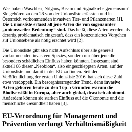
Was haben Waschbär
,
Nilgans, Bisam und Signalkrebs gemeinsam?
Sie gehören zu den 28 von der Unionsliste erfassten und in
Österreich vorkommenden invasiven Tier- und Pflanzenarten [1].
Die Unionsliste erfasst all jene Arten die von sogenannter
„unionsweiter Bedeutung“ sind.
Das heißt, diese Arten werden als
derartig problematisch eingestuft, dass ein konzentriertes Vorgehen
auf Unionsebene als nötig erachtet wird [2].
Die Unionsliste gibt also nicht Aufschluss über alle generell
vorkommenden invasiven Spezies, sondern nur über jene die
besonders schädlichen Einfluss haben könnten. Insgesamt sind
aktuell 66 dieser „Neobiota“, also eingeschleppten Arten, auf der
Unionsliste und damit in der EU zu finden. Seit der
Veröffentlichung der ersten Unionsliste 2016, hat sich diese Zahl
etwa verdoppelt. Ein besorgniserregender Trend, denn
invasive
Arten gehören heute zu den Top-5 Gründen warum die
Biodiversität in Europa, aber auch global, drastisch abnimmt.
Außerdem können sie starken Einfluss auf die Ökonomie und die
menschliche Gesundheit haben [3].
EU-Verordnung für Management und
Prävention verlangt Verhältnismäßigkeit