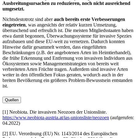
Ausbreitungsursachen zu reduzieren, noch nicht ausreichend
umgesetzt.
Nichtsdestotrotz sind aber
auch bereits erste Verbesserungen
eingetreten
, was angesichts der relativ kurzen Umsetzung,
überraschend und erfreulich ist. Die meisten Mitgliedsstaaten haben
etwa damit begonnen, Überwachungssysteme für invasive Spezies
aufzubauen und diese EU-weit zu vernetzen. Dadurch konnten
Hinweise dafür gesammelt werden, dass eingeführten
Beschränkungen (z.B. der angebotenen Arten im Heimtierhandel),
die frühe Erkennung und Entfernung von invasiven Individuen aus
Ökosystemen sowie Managementstrategien von bereits weit
verbreiteten Arten Früchte tragen. Außerdem sind invasive Arten
weiter in den öffentlichen Fokus geraten, wodurch auch in der
breiten Bevölkerung ein größeres Problem-Bewusstsein entstanden
ist.
Quellen
[1] Neobiota. Die invasiven Neozoen der Unionsliste.
https://www.neobiota-austria.at/ias-unionsliste/neozoen
(aufgerufen:
04.2022)
[2] EU. Verordnung (EU) Nr. 1143/2014 des Europäischen