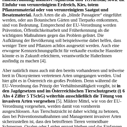
Einfuhr von verunreinigtem Erdreich, Kies, totem
Pflanzenmaterial oder von verunreinigtem Saatgut und
Besatzmaterial.
Auch Arten die als „blinde Passagiere“ eingeführt
werden, oder aus Botanischen Gärten und Tierparks entkommen,
sind von Bedeutung. Entsprechend der EU-Verordnung werden
Prävention, Öffentlichkeitsarbeit und Früherkennung als die
wichtigsten Maßnahmen gegen das Problem gelistet. Die
Aufklärung der Bevölkerung soll beispielsweise dabei helfen, dass
weniger Tiere und Pflanzen achtlos ausgesetzt werden. Auch eine
erwogene Kennzeichnungspflicht für verkaufte exotische Haustiere
könnte es in Zukunft erleichtern, verantwortliche HalterInnen
ausfindig zu machen [4].
Aber natürlich muss auch mit den bereits vorhandenen und teilweise
breit in Ökosystemen vertretenen Arten umgegangen werden. Und
hier gibt es in Österreich ein großes Problem. Denn während die
EU-Verordnung das Prinzip der Verhältnismäßigkeit vorgibt, ist
in
den Jagdgesetzen und im Österreichischen Tierschutzgesetz (§ 6
Abs 4 Ziffer 5 TSchG) weiterhin ausschließlich die Tötung von
invasiven Arten vorgesehen
[5]. Mildere Mittel, wie von der EU-
Verordnung vorgesehen, werden damit von vornherein
ausgeschlossen. Aus Tierschutzsicht ist daher wichtig zu betonen,
dass bei Präventionsmaßnahmen und Management invasiver Arten
sicherzustellen ist, dass den betroffenen Tieren vermeidbare
Schmerzen, Qualen oder Leiden erspart bleiben und das Einfangen