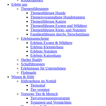
Kooperationen
Erlebe uns
Themenführungen
Themenführung Hunde
Themenveranstaltung Hundetraining
Themenführung Katzen
Themenführung Exoten und Wildtiere
Themenführung Klein- und Nutztiere
Familienführung durchs Tierschutzhaus
Erlebnisgutscheine
Erlebnis Exoten & Wildtiere
Erlebnis Kleintierhaus
Erlebnis Nutztiere
Erlebnis Katzenhaus
Shelter Buddy
Schulführungen
Erlebnistage für Unternehmen
Flohmarkt
Wissen & Hilfe
Hilfestellung im Notfall
Tiernotruf
Tier vermisst
Vorsorge Tier & Mensch
Tierversorgungsprogramm
Testament und Vermächtnis