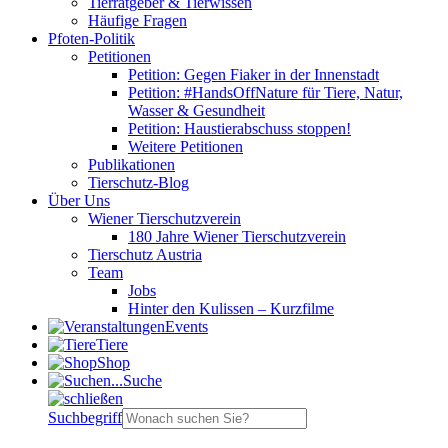
Tierratgeber & Tierwissen
Häufige Fragen
Pfoten-Politik
Petitionen
Petition: Gegen Fiaker in der Innenstadt
Petition: #HandsOffNature für Tiere, Natur,
Wasser & Gesundheit
Petition: Haustierabschuss stoppen!
Weitere Petitionen
Publikationen
Tierschutz-Blog
Über Uns
Wiener Tierschutzverein
180 Jahre Wiener Tierschutzverein
Tierschutz Austria
Team
Jobs
Hinter den Kulissen – Kurzfilme
Events
Tiere
Shop
Suche
Suchbegriff