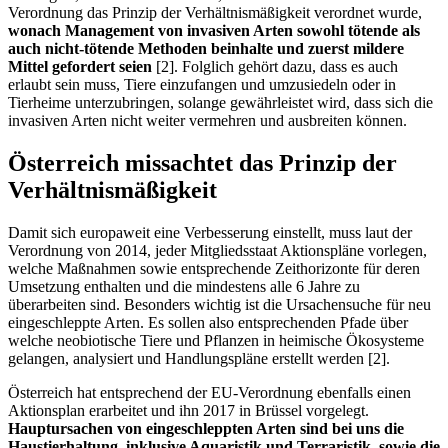
Verordnung das Prinzip der Verhältnismäßigkeit verordnet wurde,
wonach Management von invasiven Arten sowohl tötende als
auch nicht-tötende Methoden beinhalte und zuerst mildere
Mittel gefordert seien
[2]. Folglich gehört dazu, dass es auch
erlaubt sein muss, Tiere einzufangen und umzusiedeln oder in
Tierheime unterzubringen, solange gewährleistet wird, dass sich die
invasiven Arten nicht weiter vermehren und ausbreiten können.
Österreich missachtet das Prinzip der
Verhältnismäßigkeit
Damit sich europaweit eine Verbesserung einstellt, muss laut der
Verordnung von 2014, jeder Mitgliedsstaat Aktionspläne vorlegen,
welche Maßnahmen sowie entsprechende Zeithorizonte für deren
Umsetzung enthalten und die mindestens alle 6 Jahre zu
überarbeiten sind. Besonders wichtig ist die Ursachensuche für neu
eingeschleppte Arten. Es sollen also entsprechenden Pfade über
welche neobiotische Tiere und Pflanzen in heimische Ökosysteme
gelangen, analysiert und Handlungspläne erstellt werden [2].
Österreich hat entsprechend der EU-Verordnung ebenfalls einen
Aktionsplan erarbeitet und ihn 2017 in Brüssel vorgelegt.
Hauptursachen von eingeschleppten Arten sind bei uns die
Haustierhaltung, inklusive Aquaristik und Terraristik, sowie die