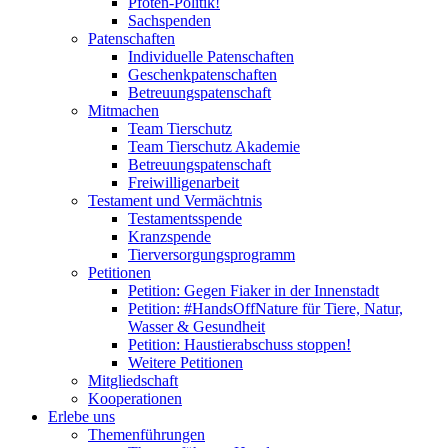
Pfoten-Politik!
Sachspenden
Patenschaften
Individuelle Patenschaften
Geschenkpatenschaften
Betreuungspatenschaft
Mitmachen
Team Tierschutz
Team Tierschutz Akademie
Betreuungspatenschaft
Freiwilligenarbeit
Testament und Vermächtnis
Testamentsspende
Kranzspende
Tierversorgungsprogramm
Petitionen
Petition: Gegen Fiaker in der Innenstadt
Petition: #HandsOffNature für Tiere, Natur,
Wasser & Gesundheit
Petition: Haustierabschuss stoppen!
Weitere Petitionen
Mitgliedschaft
Kooperationen
Erlebe uns
Themenführungen