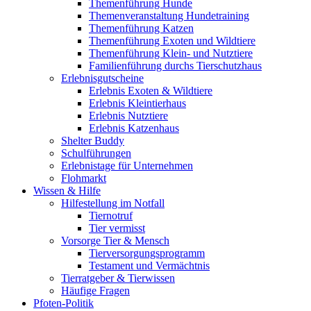
Themenführung Hunde
Themenveranstaltung Hundetraining
Themenführung Katzen
Themenführung Exoten und Wildtiere
Themenführung Klein- und Nutztiere
Familienführung durchs Tierschutzhaus
Erlebnisgutscheine
Erlebnis Exoten & Wildtiere
Erlebnis Kleintierhaus
Erlebnis Nutztiere
Erlebnis Katzenhaus
Shelter Buddy
Schulführungen
Erlebnistage für Unternehmen
Flohmarkt
Wissen & Hilfe
Hilfestellung im Notfall
Tiernotruf
Tier vermisst
Vorsorge Tier & Mensch
Tierversorgungsprogramm
Testament und Vermächtnis
Tierratgeber & Tierwissen
Häufige Fragen
Pfoten-Politik