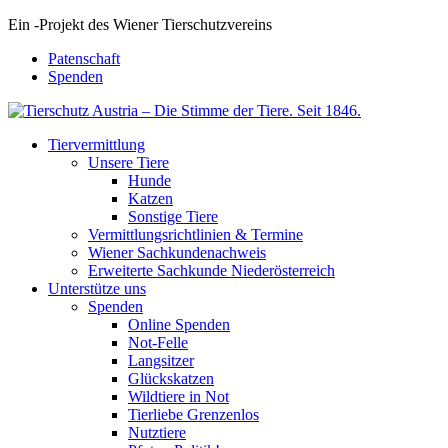
Ein
-
Projekt des Wiener Tierschutzvereins
Patenschaft
Spenden
Tiervermittlung
Unsere Tiere
Hunde
Katzen
Sonstige Tiere
Vermittlungsrichtlinien & Termine
Wiener Sachkundenachweis
Erweiterte Sachkunde Niederösterreich
Unterstütze uns
Spenden
Online Spenden
Not-Felle
Langsitzer
Glückskatzen
Wildtiere in Not
Tierliebe Grenzenlos
Nutztiere