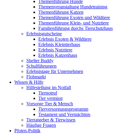
Themenführung Hunde
Themenveranstaltung Hundetraining
Themenführung Katzen
Themenführung Exoten und Wildtiere
Themenführung Klein- und Nutztiere
Familienführung durchs Tierschutzhaus
Erlebnisgutscheine
Erlebnis Exoten & Wildtiere
Erlebnis Kleintierhaus
Erlebnis Nutztiere
Erlebnis Katzenhaus
Shelter Buddy
Schulführungen
Erlebnistage für Unternehmen
Flohmarkt
Wissen & Hilfe
Hilfestellung im Notfall
Tiernotruf
Tier vermisst
Vorsorge Tier & Mensch
Tierversorgungsprogramm
Testament und Vermächtnis
Tierratgeber & Tierwissen
Häufige Fragen
Pfoten-Politik