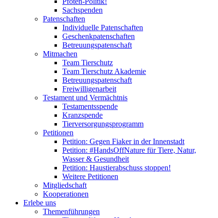
Pfoten-Politik!
Sachspenden
Patenschaften
Individuelle Patenschaften
Geschenkpatenschaften
Betreuungspatenschaft
Mitmachen
Team Tierschutz
Team Tierschutz Akademie
Betreuungspatenschaft
Freiwilligenarbeit
Testament und Vermächtnis
Testamentsspende
Kranzspende
Tierversorgungsprogramm
Petitionen
Petition: Gegen Fiaker in der Innenstadt
Petition: #HandsOffNature für Tiere, Natur,
Wasser & Gesundheit
Petition: Haustierabschuss stoppen!
Weitere Petitionen
Mitgliedschaft
Kooperationen
Erlebe uns
Themenführungen