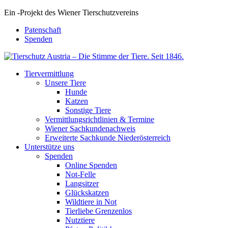
Ein
-
Projekt des Wiener Tierschutzvereins
Patenschaft
Spenden
Tiervermittlung
Unsere Tiere
Hunde
Katzen
Sonstige Tiere
Vermittlungsrichtlinien & Termine
Wiener Sachkundenachweis
Erweiterte Sachkunde Niederösterreich
Unterstütze uns
Spenden
Online Spenden
Not-Felle
Langsitzer
Glückskatzen
Wildtiere in Not
Tierliebe Grenzenlos
Nutztiere