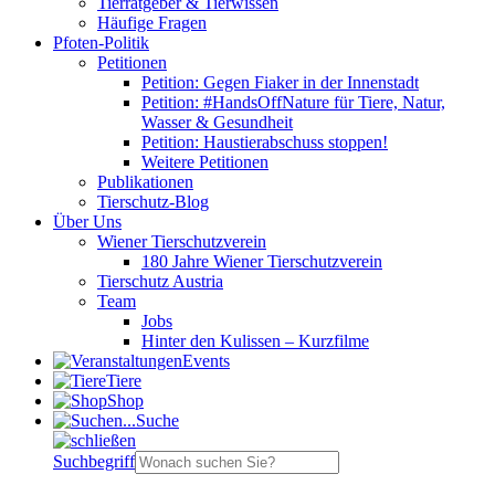
Tierratgeber & Tierwissen
Häufige Fragen
Pfoten-Politik
Petitionen
Petition: Gegen Fiaker in der Innenstadt
Petition: #HandsOffNature für Tiere, Natur,
Wasser & Gesundheit
Petition: Haustierabschuss stoppen!
Weitere Petitionen
Publikationen
Tierschutz-Blog
Über Uns
Wiener Tierschutzverein
180 Jahre Wiener Tierschutzverein
Tierschutz Austria
Team
Jobs
Hinter den Kulissen – Kurzfilme
Events
Tiere
Shop
Suche
Suchbegriff