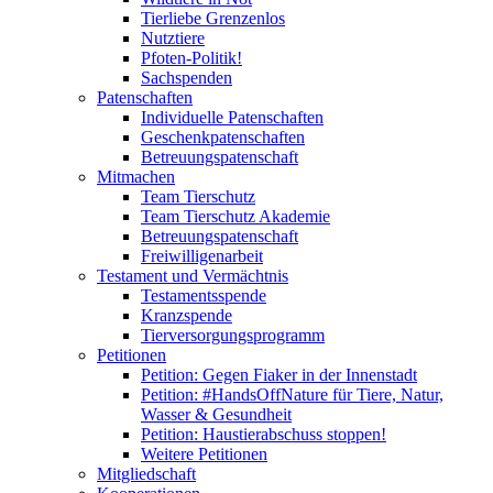
Tierliebe Grenzenlos
Nutztiere
Pfoten-Politik!
Sachspenden
Patenschaften
Individuelle Patenschaften
Geschenkpatenschaften
Betreuungspatenschaft
Mitmachen
Team Tierschutz
Team Tierschutz Akademie
Betreuungspatenschaft
Freiwilligenarbeit
Testament und Vermächtnis
Testamentsspende
Kranzspende
Tierversorgungsprogramm
Petitionen
Petition: Gegen Fiaker in der Innenstadt
Petition: #HandsOffNature für Tiere, Natur,
Wasser & Gesundheit
Petition: Haustierabschuss stoppen!
Weitere Petitionen
Mitgliedschaft