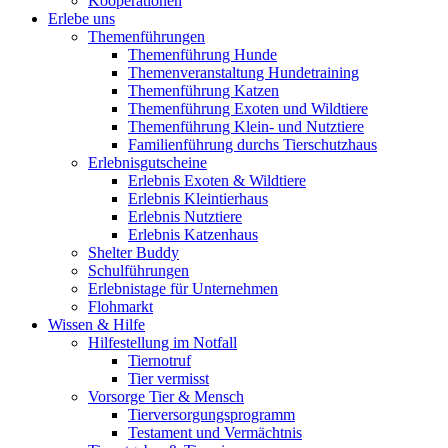
Kooperationen
Erlebe uns
Themenführungen
Themenführung Hunde
Themenveranstaltung Hundetraining
Themenführung Katzen
Themenführung Exoten und Wildtiere
Themenführung Klein- und Nutztiere
Familienführung durchs Tierschutzhaus
Erlebnisgutscheine
Erlebnis Exoten & Wildtiere
Erlebnis Kleintierhaus
Erlebnis Nutztiere
Erlebnis Katzenhaus
Shelter Buddy
Schulführungen
Erlebnistage für Unternehmen
Flohmarkt
Wissen & Hilfe
Hilfestellung im Notfall
Tiernotruf
Tier vermisst
Vorsorge Tier & Mensch
Tierversorgungsprogramm
Testament und Vermächtnis