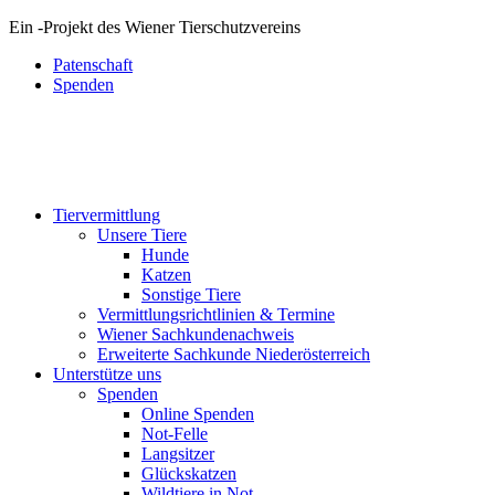
Ein
-
Projekt des Wiener Tierschutzvereins
Patenschaft
Spenden
Tiervermittlung
Unsere Tiere
Hunde
Katzen
Sonstige Tiere
Vermittlungsrichtlinien & Termine
Wiener Sachkundenachweis
Erweiterte Sachkunde Niederösterreich
Unterstütze uns
Spenden
Online Spenden
Not-Felle
Langsitzer
Glückskatzen
Wildtiere in Not