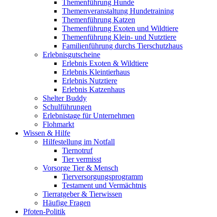
Themenführung Hunde
Themenveranstaltung Hundetraining
Themenführung Katzen
Themenführung Exoten und Wildtiere
Themenführung Klein- und Nutztiere
Familienführung durchs Tierschutzhaus
Erlebnisgutscheine
Erlebnis Exoten & Wildtiere
Erlebnis Kleintierhaus
Erlebnis Nutztiere
Erlebnis Katzenhaus
Shelter Buddy
Schulführungen
Erlebnistage für Unternehmen
Flohmarkt
Wissen & Hilfe
Hilfestellung im Notfall
Tiernotruf
Tier vermisst
Vorsorge Tier & Mensch
Tierversorgungsprogramm
Testament und Vermächtnis
Tierratgeber & Tierwissen
Häufige Fragen
Pfoten-Politik