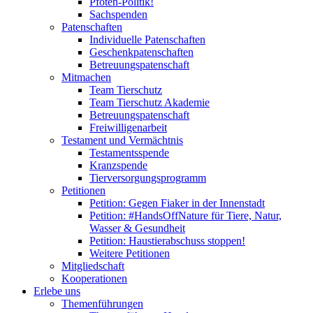
Pfoten-Politik!
Sachspenden
Patenschaften
Individuelle Patenschaften
Geschenkpatenschaften
Betreuungspatenschaft
Mitmachen
Team Tierschutz
Team Tierschutz Akademie
Betreuungspatenschaft
Freiwilligenarbeit
Testament und Vermächtnis
Testamentsspende
Kranzspende
Tierversorgungsprogramm
Petitionen
Petition: Gegen Fiaker in der Innenstadt
Petition: #HandsOffNature für Tiere, Natur,
Wasser & Gesundheit
Petition: Haustierabschuss stoppen!
Weitere Petitionen
Mitgliedschaft
Kooperationen
Erlebe uns
Themenführungen