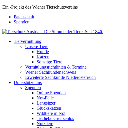
Ein
-
Projekt des Wiener Tierschutzvereins
Patenschaft
Spenden
Tiervermittlung
Unsere Tiere
Hunde
Katzen
Sonstige Tiere
Vermittlungsrichtlinien & Termine
Wiener Sachkundenachweis
Erweiterte Sachkunde Niederösterreich
Unterstütze uns
Spenden
Online Spenden
Not-Felle
Langsitzer
Glückskatzen
Wildtiere in Not
Tierliebe Grenzenlos
Nutztiere