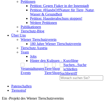
Petitionen
Petition: Gegen Fiaker in der Innenstadt
Petition: #HandsOffNature für Tiere, Natur,
Wasser & Gesundheit
Petition: Haustierabschuss stoppen!
Weitere Petitionen
Publikationen
Tierschutz-Blog
Über Uns
Wiener Tierschutzverein
180 Jahre Wiener Tierschutzverein
Tierschutz Austria
Team
Jobs
Hinter den Kulissen – Kurzfilme
Suche
Events
Tiere
Shop
Suchbegriff
Patenschaften
Tiernotruf
Ein
-
Projekt des Wiener Tierschutzvereins