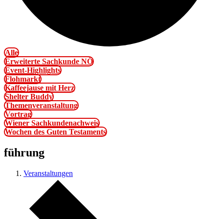
Alle
Erweiterte Sachkunde NÖ
Event-Highlights
Flohmarkt
Kaffeejause mit Herz
Shelter Buddy
Themenveranstaltung
Vortrag
Wiener Sachkundenachweis
Wochen des Guten Testaments
führung
Veranstaltungen