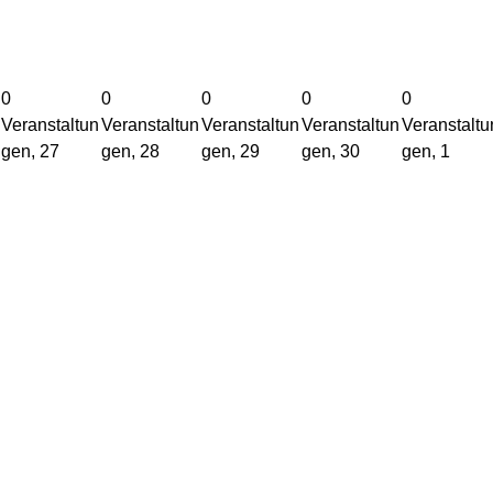
en
en
en
en
en
27
28
29
30
1
0
0
0
0
0
Veranstaltun
Veranstaltun
Veranstaltun
Veranstaltun
Veranstaltu
gen,
27
gen,
28
gen,
29
gen,
30
gen,
1