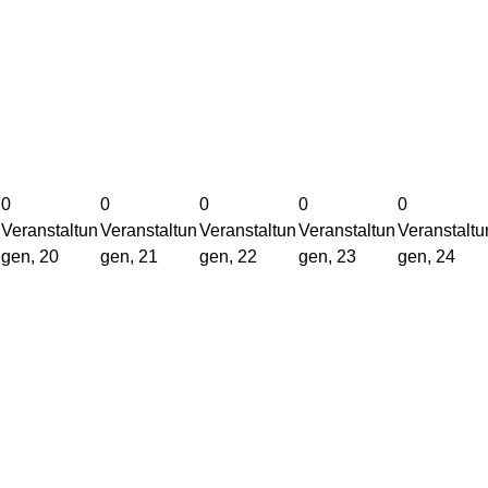
ns
ns
ns
ns
ns
tal
tal
tal
tal
tal
tu
tu
tu
tu
tu
ng
ng
ng
ng
ng
en
en
en
en
en
20
21
22
23
24
0
0
0
0
0
Veranstaltun
Veranstaltun
Veranstaltun
Veranstaltun
Veranstaltu
gen,
20
gen,
21
gen,
22
gen,
23
gen,
24