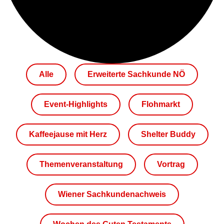
Alle
Erweiterte Sachkunde NÖ
Event-Highlights
Flohmarkt
Kaffeejause mit Herz
Shelter Buddy
Themenveranstaltung
Vortrag
Wiener Sachkundenachweis