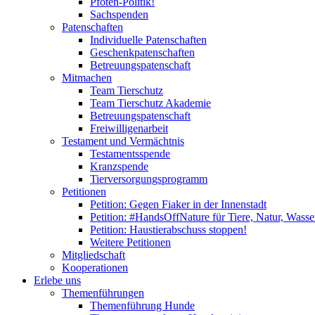
Pfoten-Politik!
Sachspenden
Patenschaften
Individuelle Patenschaften
Geschenkpatenschaften
Betreuungspatenschaft
Mitmachen
Team Tierschutz
Team Tierschutz Akademie
Betreuungspatenschaft
Freiwilligenarbeit
Testament und Vermächtnis
Testamentsspende
Kranzspende
Tierversorgungsprogramm
Petitionen
Petition: Gegen Fiaker in der Innenstadt
Petition: #HandsOffNature für Tiere, Natur, Wass
Petition: Haustierabschuss stoppen!
Weitere Petitionen
Mitgliedschaft
Kooperationen
Erlebe uns
Themenführungen
Themenführung Hunde