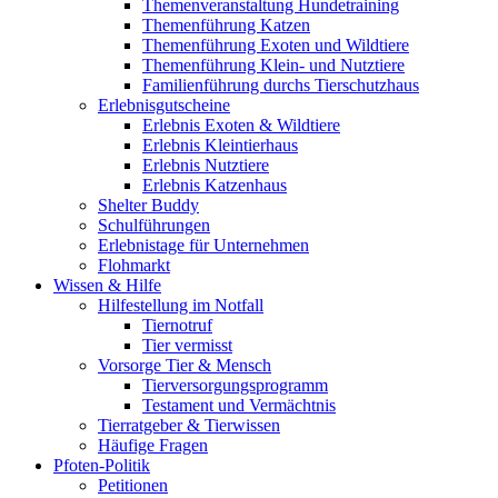
Themenveranstaltung Hundetraining
Themenführung Katzen
Themenführung Exoten und Wildtiere
Themenführung Klein- und Nutztiere
Familienführung durchs Tierschutzhaus
Erlebnisgutscheine
Erlebnis Exoten & Wildtiere
Erlebnis Kleintierhaus
Erlebnis Nutztiere
Erlebnis Katzenhaus
Shelter Buddy
Schulführungen
Erlebnistage für Unternehmen
Flohmarkt
Wissen & Hilfe
Hilfestellung im Notfall
Tiernotruf
Tier vermisst
Vorsorge Tier & Mensch
Tierversorgungsprogramm
Testament und Vermächtnis
Tierratgeber & Tierwissen
Häufige Fragen
Pfoten-Politik
Petitionen