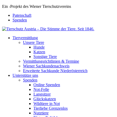
Ein
-
Projekt des Wiener Tierschutzvereins
Patenschaft
Spenden
Tiervermittlung
Unsere Tiere
Hunde
Katzen
Sonstige Tiere
Vermittlungsrichtlinien & Termine
Wiener Sachkundenachweis
Erweiterte Sachkunde Niederösterreich
Unterstütze uns
Spenden
Online Spenden
Not-Felle
Langsitzer
Glückskatzen
Wildtiere in Not
Tierliebe Grenzenlos
Nutztiere