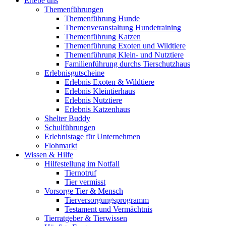
Erlebe uns
Themenführungen
Themenführung Hunde
Themenveranstaltung Hundetraining
Themenführung Katzen
Themenführung Exoten und Wildtiere
Themenführung Klein- und Nutztiere
Familienführung durchs Tierschutzhaus
Erlebnisgutscheine
Erlebnis Exoten & Wildtiere
Erlebnis Kleintierhaus
Erlebnis Nutztiere
Erlebnis Katzenhaus
Shelter Buddy
Schulführungen
Erlebnistage für Unternehmen
Flohmarkt
Wissen & Hilfe
Hilfestellung im Notfall
Tiernotruf
Tier vermisst
Vorsorge Tier & Mensch
Tierversorgungsprogramm
Testament und Vermächtnis
Tierratgeber & Tierwissen