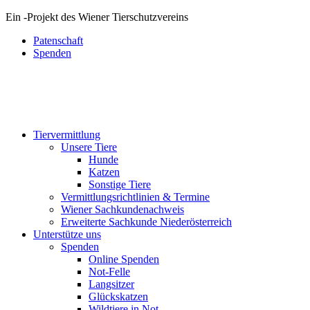
Ein
-
Projekt des Wiener Tierschutzvereins
Patenschaft
Spenden
Tiervermittlung
Unsere Tiere
Hunde
Katzen
Sonstige Tiere
Vermittlungsrichtlinien & Termine
Wiener Sachkundenachweis
Erweiterte Sachkunde Niederösterreich
Unterstütze uns
Spenden
Online Spenden
Not-Felle
Langsitzer
Glückskatzen
Wildtiere in Not