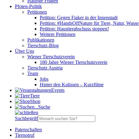
Häufige Fragen
Pfoten-Politik
Petitionen
Petition: Gegen Fiaker in der Innenstadt
Petition: #HandsOffNature für Tiere, Natur, Wass
Petition: Haustierabschuss stoppen!
Weitere Petitionen
Publikationen
Tierschutz-Blog
Über Uns
Wiener Tierschutzverein
180 Jahre Wiener Tierschutzverein
Tierschutz Austria
Team
Jobs
Hinter den Kulissen – Kurzfilme
Events
Tiere
Shop
Suche
Suchbegriff
Patenschaften
Tiernotruf