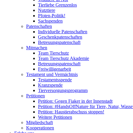
Tierliebe Grenzenlos
Nutztiere
Pfoten-Politik!
Sachspenden
Patenschaften
Individuelle Patenschaften
Geschenkpatenschaften
Betreuungspatenschaft
Mitmachen
Team Tierschutz
Team Tierschutz Akademie
Betreuungspatenschaft
Freiwilligenarbeit
Testament und Vermächtnis
Testamentsspende
Kranzspende
Tierversorgungsprogramm
Petitionen
Petition: Gegen Fiaker in der Innenstadt
Petition: #HandsOffNature für Tiere, Natur, Wass
Petition: Haustierabschuss stoppen!
Weitere Petitionen
Mitgliedschaft
Kooperationen