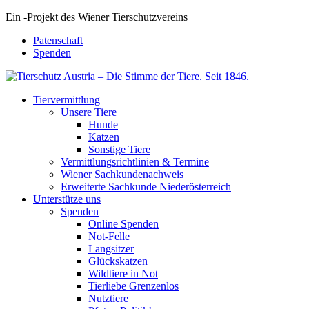
Ein
-
Projekt des Wiener Tierschutzvereins
Patenschaft
Spenden
Tiervermittlung
Unsere Tiere
Hunde
Katzen
Sonstige Tiere
Vermittlungsrichtlinien & Termine
Wiener Sachkundenachweis
Erweiterte Sachkunde Niederösterreich
Unterstütze uns
Spenden
Online Spenden
Not-Felle
Langsitzer
Glückskatzen
Wildtiere in Not
Tierliebe Grenzenlos
Nutztiere