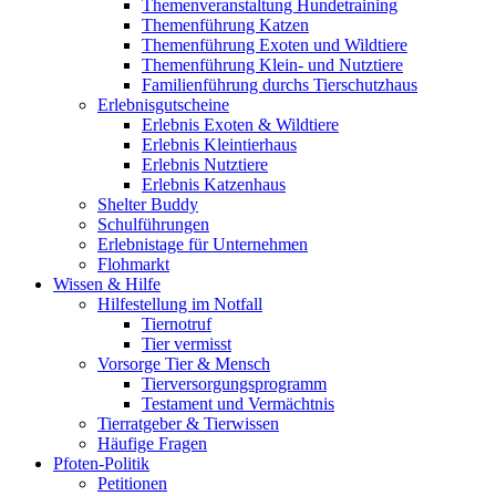
Themenveranstaltung Hundetraining
Themenführung Katzen
Themenführung Exoten und Wildtiere
Themenführung Klein- und Nutztiere
Familienführung durchs Tierschutzhaus
Erlebnisgutscheine
Erlebnis Exoten & Wildtiere
Erlebnis Kleintierhaus
Erlebnis Nutztiere
Erlebnis Katzenhaus
Shelter Buddy
Schulführungen
Erlebnistage für Unternehmen
Flohmarkt
Wissen & Hilfe
Hilfestellung im Notfall
Tiernotruf
Tier vermisst
Vorsorge Tier & Mensch
Tierversorgungsprogramm
Testament und Vermächtnis
Tierratgeber & Tierwissen
Häufige Fragen
Pfoten-Politik
Petitionen