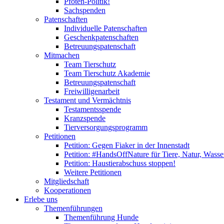
Pfoten-Politik!
Sachspenden
Patenschaften
Individuelle Patenschaften
Geschenkpatenschaften
Betreuungspatenschaft
Mitmachen
Team Tierschutz
Team Tierschutz Akademie
Betreuungspatenschaft
Freiwilligenarbeit
Testament und Vermächtnis
Testamentsspende
Kranzspende
Tierversorgungsprogramm
Petitionen
Petition: Gegen Fiaker in der Innenstadt
Petition: #HandsOffNature für Tiere, Natur, Wass
Petition: Haustierabschuss stoppen!
Weitere Petitionen
Mitgliedschaft
Kooperationen
Erlebe uns
Themenführungen
Themenführung Hunde