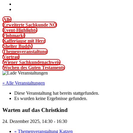
Alle
Erweiterte Sachkunde NÖ
Event-Highlights
Flohmarkt
Kaffeejause mit Herz
Shelter Buddy
Themenveranstaltung
Vortrag
Wiener Sachkundenachweis
Wochen des Guten Testaments
« Alle Veranstaltungen
Diese Veranstaltung hat bereits stattgefunden.
Es wurden keine Ergebnisse gefunden.
Warten auf das Christkind
24. Dezember 2025, 14:30
-
16:30
«
Themenveranstaltung Katzen