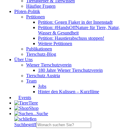
Tierratgeber & Tierwissen
Häufige Fragen
Pfoten-Politik
Petitionen
Petition: Gegen Fiaker in der Innenstadt
Petition: #HandsOffNature für Tiere, Natur,
Wasser & Gesundheit
Petition: Haustierabschuss stoppen!
Weitere Petitionen
Publikationen
Tierschutz-Blog
Über Uns
Wiener Tierschutzverein
180 Jahre Wiener Tierschutzverein
Tierschutz Austria
Team
Jobs
Hinter den Kulissen – Kurzfilme
Events
Tiere
Shop
Suche
Suchbegriff