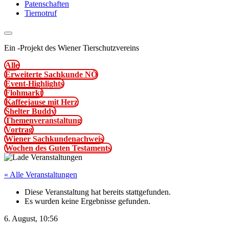
Patenschaften
Tiernotruf
Ein
-
Projekt des Wiener Tierschutzvereins
Alle
Erweiterte Sachkunde NÖ
Event-Highlights
Flohmarkt
Kaffeejause mit Herz
Shelter Buddy
Themenveranstaltung
Vortrag
Wiener Sachkundenachweis
Wochen des Guten Testaments
« Alle Veranstaltungen
Diese Veranstaltung hat bereits stattgefunden.
Es wurden keine Ergebnisse gefunden.
6. August, 10:56