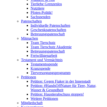
Tierliebe Grenzenlos
Nutztiere
Pfoten-Politik!
Sachspenden
Patenschaften
Individuelle Patenschaften
Geschenkpatenschaften
Betreuungspatenschaft
Mitmachen
Team Tierschutz
Team Tierschutz Akademie
Betreuungspatenschaft
Freiwilligenarbeit
Testament und Vermächtnis
Testamentsspende
Kranzspende
Tierversorgungsprogramm
Petitionen
Petition: Gegen Fiaker in der Innenstadt
Petition: #HandsOffNature für Tiere, Natur,
Wasser & Gesundheit
Petition: Haustierabschuss stoppen!
Weitere Petitionen
Mitgliedschaft