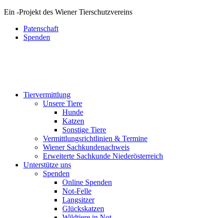
Ein
-
Projekt des Wiener Tierschutzvereins
Patenschaft
Spenden
Tiervermittlung
Unsere Tiere
Hunde
Katzen
Sonstige Tiere
Vermittlungsrichtlinien & Termine
Wiener Sachkundenachweis
Erweiterte Sachkunde Niederösterreich
Unterstütze uns
Spenden
Online Spenden
Not-Felle
Langsitzer
Glückskatzen
Wildtiere in Not