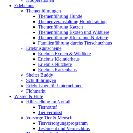
Kooperationen
Erlebe uns
Themenführungen
Themenführung Hunde
Themenveranstaltung Hundetraining
Themenführung Katzen
Themenführung Exoten und Wildtiere
Themenführung Klein- und Nutztiere
Familienführung durchs Tierschutzhaus
Erlebnisgutscheine
Erlebnis Exoten & Wildtiere
Erlebnis Kleintierhaus
Erlebnis Nutztiere
Erlebnis Katzenhaus
Shelter Buddy
Schulführungen
Erlebnistage für Unternehmen
Flohmarkt
Wissen & Hilfe
Hilfestellung im Notfall
Tiernotruf
Tier vermisst
Vorsorge Tier & Mensch
Tierversorgungsprogramm
Testament und Vermächtnis