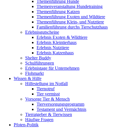
Themenführung Hunde
Themenveranstaltung Hundetraining
Themenführung Katzen
Themenführung Exoten und Wildtiere
Themenführung Klein- und Nutztiere
Familienführung durchs Tierschutzhaus
Erlebnisgutscheine
Erlebnis Exoten & Wildtiere
Erlebnis Kleintierhaus
Erlebnis Nutztiere
Erlebnis Katzenhaus
Shelter Buddy
Schulführungen
Erlebnistage für Unternehmen
Flohmarkt
Wissen & Hilfe
Hilfestellung im Notfall
Tiernotruf
Tier vermisst
Vorsorge Tier & Mensch
Tierversorgungsprogramm
Testament und Vermächtnis
Tierratgeber & Tierwissen
Häufige Fragen
Pfoten-Politik