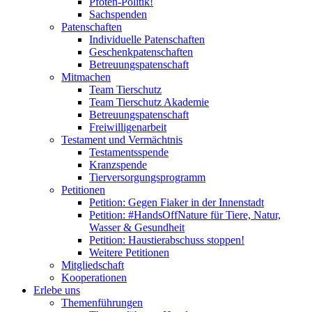
Pfoten-Politik!
Sachspenden
Patenschaften
Individuelle Patenschaften
Geschenkpatenschaften
Betreuungspatenschaft
Mitmachen
Team Tierschutz
Team Tierschutz Akademie
Betreuungspatenschaft
Freiwilligenarbeit
Testament und Vermächtnis
Testamentsspende
Kranzspende
Tierversorgungsprogramm
Petitionen
Petition: Gegen Fiaker in der Innenstadt
Petition: #HandsOffNature für Tiere, Natur,
Wasser & Gesundheit
Petition: Haustierabschuss stoppen!
Weitere Petitionen
Mitgliedschaft
Kooperationen
Erlebe uns
Themenführungen