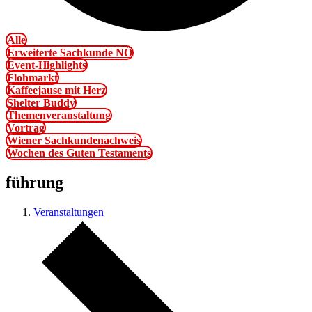
Alle
Erweiterte Sachkunde NÖ
Event-Highlights
Flohmarkt
Kaffeejause mit Herz
Shelter Buddy
Themenveranstaltung
Vortrag
Wiener Sachkundenachweis
Wochen des Guten Testaments
führung
Veranstaltungen