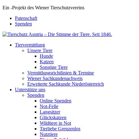
Ein
-
Projekt des Wiener Tierschutzvereins
Patenschaft
Spenden
Tiervermittlung
Unsere Tiere
Hunde
Katzen
Sonstige Tiere
Vermittlungsrichtlinien & Termine
Wiener Sachkundenachweis
Erweiterte Sachkunde Niederösterreich
Unterstütze uns
Spenden
Online Spenden
Not-Felle
Langsitzer
Glückskatzen
Wildtiere in Not
Tierliebe Grenzenlos
Nutztiere