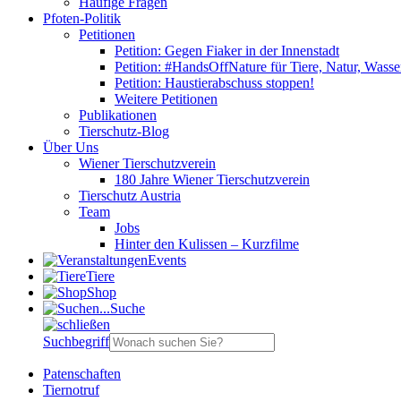
Häufige Fragen
Pfoten-Politik
Petitionen
Petition: Gegen Fiaker in der Innenstadt
Petition: #HandsOffNature für Tiere, Natur, Wass
Petition: Haustierabschuss stoppen!
Weitere Petitionen
Publikationen
Tierschutz-Blog
Über Uns
Wiener Tierschutzverein
180 Jahre Wiener Tierschutzverein
Tierschutz Austria
Team
Jobs
Hinter den Kulissen – Kurzfilme
Events
Tiere
Shop
Suche
Suchbegriff
Patenschaften
Tiernotruf