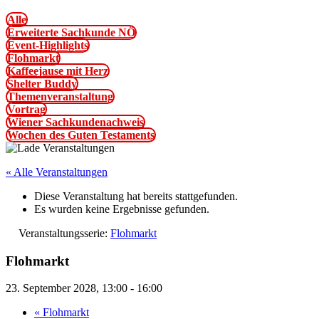
Alle
Erweiterte Sachkunde NÖ
Event-Highlights
Flohmarkt
Kaffeejause mit Herz
Shelter Buddy
Themenveranstaltung
Vortrag
Wiener Sachkundenachweis
Wochen des Guten Testaments
« Alle Veranstaltungen
Diese Veranstaltung hat bereits stattgefunden.
Es wurden keine Ergebnisse gefunden.
Veranstaltungsserie:
Flohmarkt
Flohmarkt
23. September 2028, 13:00
-
16:00
«
Flohmarkt