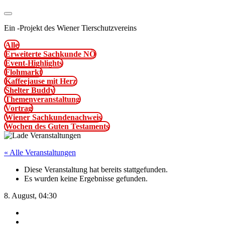
Ein
-
Projekt des Wiener Tierschutzvereins
Alle
Erweiterte Sachkunde NÖ
Event-Highlights
Flohmarkt
Kaffeejause mit Herz
Shelter Buddy
Themenveranstaltung
Vortrag
Wiener Sachkundenachweis
Wochen des Guten Testaments
« Alle Veranstaltungen
Diese Veranstaltung hat bereits stattgefunden.
Es wurden keine Ergebnisse gefunden.
8. August, 04:30