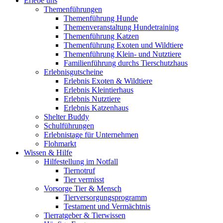
Erlebe uns
Themenführungen
Themenführung Hunde
Themenveranstaltung Hundetraining
Themenführung Katzen
Themenführung Exoten und Wildtiere
Themenführung Klein- und Nutztiere
Familienführung durchs Tierschutzhaus
Erlebnisgutscheine
Erlebnis Exoten & Wildtiere
Erlebnis Kleintierhaus
Erlebnis Nutztiere
Erlebnis Katzenhaus
Shelter Buddy
Schulführungen
Erlebnistage für Unternehmen
Flohmarkt
Wissen & Hilfe
Hilfestellung im Notfall
Tiernotruf
Tier vermisst
Vorsorge Tier & Mensch
Tierversorgungsprogramm
Testament und Vermächtnis
Tierratgeber & Tierwissen