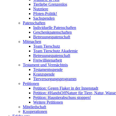
Tierliebe Grenzenlos
Nutztiere
Pfoten-Politik!
Sachspenden
Patenschaften
Individuelle Patenschaften
Geschenkpatenschaften
Betreuungspatenschaft
Mitmachen
Team Tierschutz
Team Tierschutz Akademie
Betreuungspatenschaft
Freiwilligenarbeit
Testament und Vermächtnis
Testamentsspende
Kranzspende
Tierversorgungsprogramm
Petitionen
Petition: Gegen Fiaker in der Innenstadt
Petition: #HandsOffNature für Tiere, Natur, Wass
Petition: Haustierabschuss stoppen!
Weitere Petitionen
Mitgliedschaft
Kooperationen