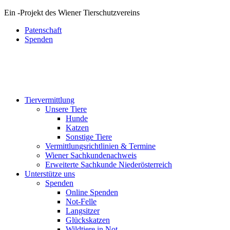
Ein
-
Projekt des Wiener Tierschutzvereins
Patenschaft
Spenden
Tiervermittlung
Unsere Tiere
Hunde
Katzen
Sonstige Tiere
Vermittlungsrichtlinien & Termine
Wiener Sachkundenachweis
Erweiterte Sachkunde Niederösterreich
Unterstütze uns
Spenden
Online Spenden
Not-Felle
Langsitzer
Glückskatzen
Wildtiere in Not