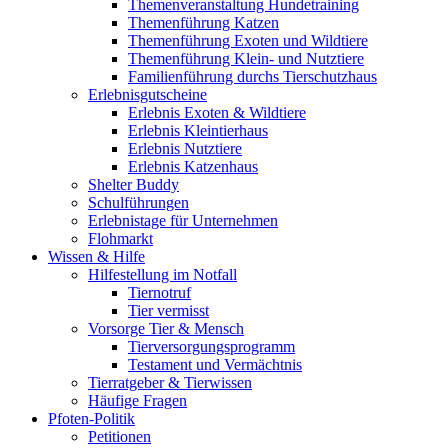
Themenveranstaltung Hundetraining
Themenführung Katzen
Themenführung Exoten und Wildtiere
Themenführung Klein- und Nutztiere
Familienführung durchs Tierschutzhaus
Erlebnisgutscheine
Erlebnis Exoten & Wildtiere
Erlebnis Kleintierhaus
Erlebnis Nutztiere
Erlebnis Katzenhaus
Shelter Buddy
Schulführungen
Erlebnistage für Unternehmen
Flohmarkt
Wissen & Hilfe
Hilfestellung im Notfall
Tiernotruf
Tier vermisst
Vorsorge Tier & Mensch
Tierversorgungsprogramm
Testament und Vermächtnis
Tierratgeber & Tierwissen
Häufige Fragen
Pfoten-Politik
Petitionen