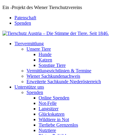
Ein
-
Projekt des Wiener Tierschutzvereins
Patenschaft
Spenden
Tiervermittlung
Unsere Tiere
Hunde
Katzen
Sonstige Tiere
Vermittlungsrichtlinien & Termine
Wiener Sachkundenachweis
Erweiterte Sachkunde Niederösterreich
Unterstütze uns
Spenden
Online Spenden
Not-Felle
Langsitzer
Glückskatzen
Wildtiere in Not
Tierliebe Grenzenlos
Nutztiere