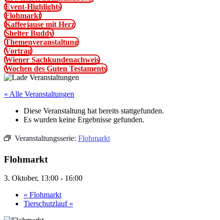
Event-Highlights
Flohmarkt
Kaffeejause mit Herz
Shelter Buddy
Themenveranstaltung
Vortrag
Wiener Sachkundenachweis
Wochen des Guten Testaments
« Alle Veranstaltungen
Diese Veranstaltung hat bereits stattgefunden.
Es wurden keine Ergebnisse gefunden.
Veranstaltungsserie:
Flohmarkt
Flohmarkt
3. Oktober, 13:00
-
16:00
«
Flohmarkt
Tierschutzlauf
»