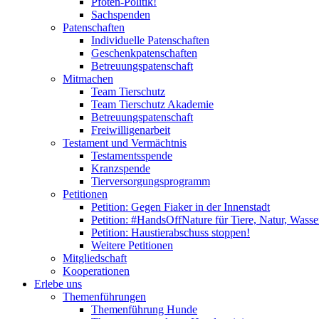
Pfoten-Politik!
Sachspenden
Patenschaften
Individuelle Patenschaften
Geschenkpatenschaften
Betreuungspatenschaft
Mitmachen
Team Tierschutz
Team Tierschutz Akademie
Betreuungspatenschaft
Freiwilligenarbeit
Testament und Vermächtnis
Testamentsspende
Kranzspende
Tierversorgungsprogramm
Petitionen
Petition: Gegen Fiaker in der Innenstadt
Petition: #HandsOffNature für Tiere, Natur, Wass
Petition: Haustierabschuss stoppen!
Weitere Petitionen
Mitgliedschaft
Kooperationen
Erlebe uns
Themenführungen
Themenführung Hunde