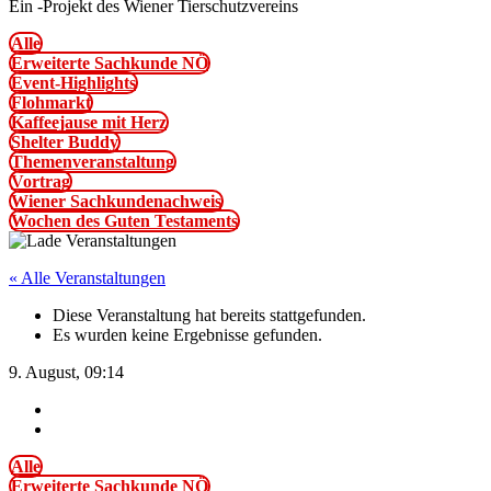
Ein
-
Projekt des Wiener Tierschutzvereins
Alle
Erweiterte Sachkunde NÖ
Event-Highlights
Flohmarkt
Kaffeejause mit Herz
Shelter Buddy
Themenveranstaltung
Vortrag
Wiener Sachkundenachweis
Wochen des Guten Testaments
« Alle Veranstaltungen
Diese Veranstaltung hat bereits stattgefunden.
Es wurden keine Ergebnisse gefunden.
9. August, 09:14
Alle
Erweiterte Sachkunde NÖ