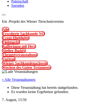
Patenschaft
Spenden
Ein
-
Projekt des Wiener Tierschutzvereins
Alle
Erweiterte Sachkunde NÖ
Event-Highlights
Flohmarkt
Kaffeejause mit Herz
Shelter Buddy
Themenveranstaltung
Vortrag
Wiener Sachkundenachweis
Wochen des Guten Testaments
« Alle Veranstaltungen
Diese Veranstaltung hat bereits stattgefunden.
Es wurden keine Ergebnisse gefunden.
7. August, 15:59