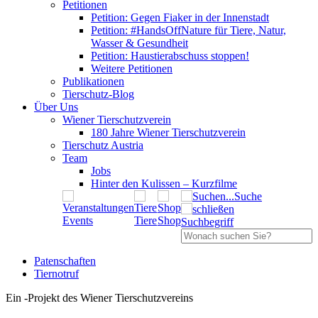
Petitionen
Petition: Gegen Fiaker in der Innenstadt
Petition: #HandsOffNature für Tiere, Natur,
Wasser & Gesundheit
Petition: Haustierabschuss stoppen!
Weitere Petitionen
Publikationen
Tierschutz-Blog
Über Uns
Wiener Tierschutzverein
180 Jahre Wiener Tierschutzverein
Tierschutz Austria
Team
Jobs
Hinter den Kulissen – Kurzfilme
Suche
Events
Tiere
Shop
Suchbegriff
Patenschaften
Tiernotruf
Ein
-
Projekt des Wiener Tierschutzvereins