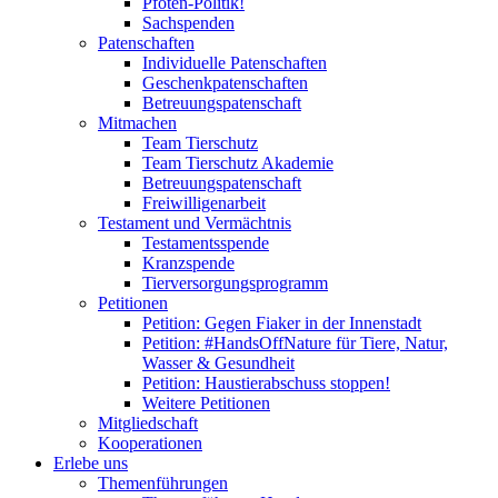
Pfoten-Politik!
Sachspenden
Patenschaften
Individuelle Patenschaften
Geschenkpatenschaften
Betreuungspatenschaft
Mitmachen
Team Tierschutz
Team Tierschutz Akademie
Betreuungspatenschaft
Freiwilligenarbeit
Testament und Vermächtnis
Testamentsspende
Kranzspende
Tierversorgungsprogramm
Petitionen
Petition: Gegen Fiaker in der Innenstadt
Petition: #HandsOffNature für Tiere, Natur,
Wasser & Gesundheit
Petition: Haustierabschuss stoppen!
Weitere Petitionen
Mitgliedschaft
Kooperationen
Erlebe uns
Themenführungen