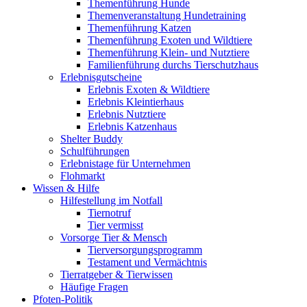
Themenführung Hunde
Themenveranstaltung Hundetraining
Themenführung Katzen
Themenführung Exoten und Wildtiere
Themenführung Klein- und Nutztiere
Familienführung durchs Tierschutzhaus
Erlebnisgutscheine
Erlebnis Exoten & Wildtiere
Erlebnis Kleintierhaus
Erlebnis Nutztiere
Erlebnis Katzenhaus
Shelter Buddy
Schulführungen
Erlebnistage für Unternehmen
Flohmarkt
Wissen & Hilfe
Hilfestellung im Notfall
Tiernotruf
Tier vermisst
Vorsorge Tier & Mensch
Tierversorgungsprogramm
Testament und Vermächtnis
Tierratgeber & Tierwissen
Häufige Fragen
Pfoten-Politik