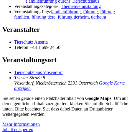
Familienführung durchs Tierschutzhaus
Veranstaltungskategorie:
Themenveranstaltung
Veranstaltung-Tags:
familienführung
,
führung
,
führung
familien
,
führung tiere
,
führung tierheim
,
tierheim
Veranstalter
Tierschutz Austria
Telefon
+43 1 699 24 50
Veranstaltungsort
Tierschutzhaus Vösendorf
Triester Straße 8
Vösendorf
,
Niederösterreich
2331
Österreich
Google Karte
anzeigen
Sie sehen gerade einen Platzhalterinhalt von
Google Maps
. Um auf
den eigentlichen Inhalt zuzugreifen, klicken Sie auf die Schaltfläche
unten. Bitte beachten Sie, dass dabei Daten an Drittanbieter
weitergegeben werden.
Mehr Informationen
Inhalt entsperren