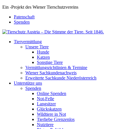
Ein
-
Projekt des Wiener Tierschutzvereins
Patenschaft
Spenden
Tiervermittlung
Unsere Tiere
Hunde
Katzen
Sonstige Tiere
Vermittlungsrichtlinien & Termine
Wiener Sachkundenachweis
Erweiterte Sachkunde Niederösterreich
Unterstütze uns
Spenden
Online Spenden
Not-Felle
Langsitzer
Glückskatzen
Wildtiere in Not
Tierliebe Grenzenlos
Nutztiere