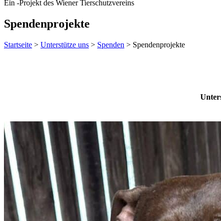
Ein
-
Projekt des Wiener Tierschutzvereins
Spendenprojekte
Startseite
>
Unterstütze uns
>
Spenden
>
Spendenprojekte
Unter