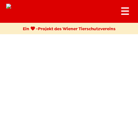
Ein
-
Projekt des Wiener Tierschutzvereins
Geschenkpatenschaften
ERWIN, DER UNSICHERE
WIRBELWIND
Unser quirliger Erwin hat eine besonders traurige
Vergangenheit: Als Hofhund hatte er bevor er zu uns kam
so gut wie keinen Kontakt zu Menschen. Auch Gewalt
wurde ihm angetan. Das ist auch der Grund, weshalb er