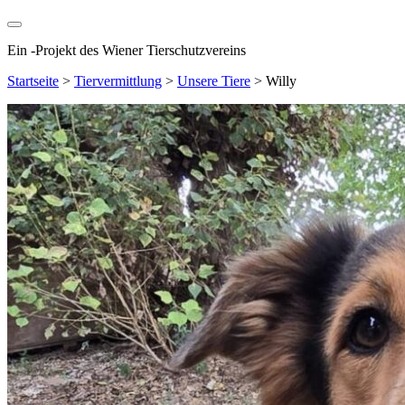
Ein
-
Projekt des Wiener Tierschutzvereins
Startseite
>
Tiervermittlung
>
Unsere Tiere
>
Willy