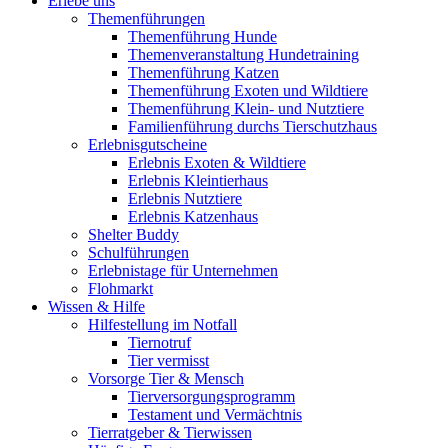
Erlebe uns
Themenführungen
Themenführung Hunde
Themenveranstaltung Hundetraining
Themenführung Katzen
Themenführung Exoten und Wildtiere
Themenführung Klein- und Nutztiere
Familienführung durchs Tierschutzhaus
Erlebnisgutscheine
Erlebnis Exoten & Wildtiere
Erlebnis Kleintierhaus
Erlebnis Nutztiere
Erlebnis Katzenhaus
Shelter Buddy
Schulführungen
Erlebnistage für Unternehmen
Flohmarkt
Wissen & Hilfe
Hilfestellung im Notfall
Tiernotruf
Tier vermisst
Vorsorge Tier & Mensch
Tierversorgungsprogramm
Testament und Vermächtnis
Tierratgeber & Tierwissen