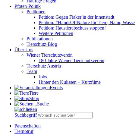
Häufige Fragen
Pfoten-Politik
Petitionen
Petition: Gegen Fiaker in der Innenstadt
Petition: #HandsOffNature für Tiere, Natur, Wass
Petition: Haustierabschuss stoppen!
Weitere Petitionen
Publikationen
Tierschutz-Blog
Über Uns
Wiener Tierschutzverein
180 Jahre Wiener Tierschutzverein
Tierschutz Austria
Team
Jobs
Hinter den Kulissen – Kurzfilme
Events
Tiere
Shop
Suche
Suchbegriff
Patenschaften
Tiernotruf