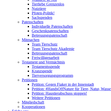
Tierliebe Grenzenlos
Nutztiere
Pfoten-Politik!
Sachspenden
Patenschaften
Individuelle Patenschaften
Geschenkpatenschaften
Betreuungspatenschaft
Mitmachen
Team Tierschutz
Team Tierschutz Akademie
Betreuungspatenschaft
Freiwilligenarbeit
Testament und Vermächtnis
Testamentsspende
Kranzspende
Tierversorgungsprogramm
Petitionen
Petition: Gegen Fiaker in der Innenstadt
Petition: #HandsOffNature für Tiere, Natur, Wass
Petition: Haustierabschuss stoppen!
Weitere Petitionen
Mitgliedschaft
Kooperationen