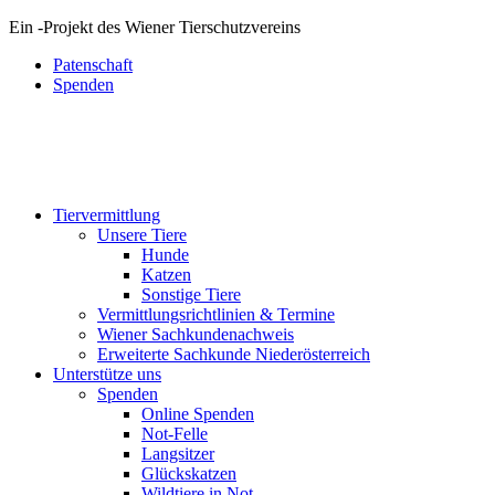
Ein
-
Projekt des Wiener Tierschutzvereins
Patenschaft
Spenden
Tiervermittlung
Unsere Tiere
Hunde
Katzen
Sonstige Tiere
Vermittlungsrichtlinien & Termine
Wiener Sachkundenachweis
Erweiterte Sachkunde Niederösterreich
Unterstütze uns
Spenden
Online Spenden
Not-Felle
Langsitzer
Glückskatzen
Wildtiere in Not