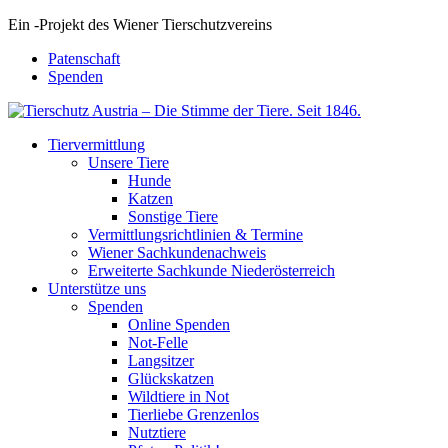
Ein
-
Projekt des Wiener Tierschutzvereins
Patenschaft
Spenden
Tiervermittlung
Unsere Tiere
Hunde
Katzen
Sonstige Tiere
Vermittlungsrichtlinien & Termine
Wiener Sachkundenachweis
Erweiterte Sachkunde Niederösterreich
Unterstütze uns
Spenden
Online Spenden
Not-Felle
Langsitzer
Glückskatzen
Wildtiere in Not
Tierliebe Grenzenlos
Nutztiere