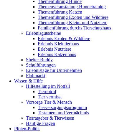
Themenführung Hunde
Themenveranstaltung Hundetraining
Themenführung Katzen
Themenführung Exoten und Wildtiere
Themenführung Klein- und Nutztiere
Familienführung durchs Tierschutzhaus
Erlebnisgutscheine
Erlebnis Exoten & Wildtiere
Erlebnis Kleintierhaus
Erlebnis Nutztiere
Erlebnis Katzenhaus
Shelter Buddy
Schulführungen
Erlebnistage für Unternehmen
Flohmarkt
Wissen & Hilfe
Hilfestellung im Notfall
Tiernotruf
Tier vermisst
Vorsorge Tier & Mensch
Tierversorgungsprogramm
Testament und Vermächtnis
Tierratgeber & Tierwissen
Häufige Fragen
Pfoten-Politik