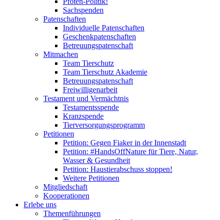
Pfoten-Politik!
Sachspenden
Patenschaften
Individuelle Patenschaften
Geschenkpatenschaften
Betreuungspatenschaft
Mitmachen
Team Tierschutz
Team Tierschutz Akademie
Betreuungspatenschaft
Freiwilligenarbeit
Testament und Vermächtnis
Testamentsspende
Kranzspende
Tierversorgungsprogramm
Petitionen
Petition: Gegen Fiaker in der Innenstadt
Petition: #HandsOffNature für Tiere, Natur,
Wasser & Gesundheit
Petition: Haustierabschuss stoppen!
Weitere Petitionen
Mitgliedschaft
Kooperationen
Erlebe uns
Themenführungen