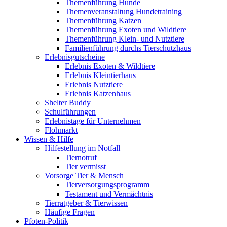
Themenführung Hunde
Themenveranstaltung Hundetraining
Themenführung Katzen
Themenführung Exoten und Wildtiere
Themenführung Klein- und Nutztiere
Familienführung durchs Tierschutzhaus
Erlebnisgutscheine
Erlebnis Exoten & Wildtiere
Erlebnis Kleintierhaus
Erlebnis Nutztiere
Erlebnis Katzenhaus
Shelter Buddy
Schulführungen
Erlebnistage für Unternehmen
Flohmarkt
Wissen & Hilfe
Hilfestellung im Notfall
Tiernotruf
Tier vermisst
Vorsorge Tier & Mensch
Tierversorgungsprogramm
Testament und Vermächtnis
Tierratgeber & Tierwissen
Häufige Fragen
Pfoten-Politik