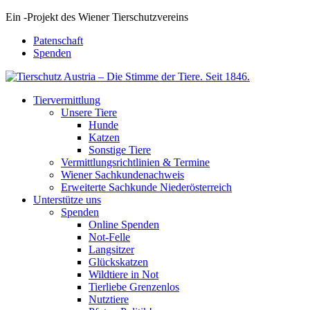
Ein
-
Projekt des Wiener Tierschutzvereins
Patenschaft
Spenden
Tiervermittlung
Unsere Tiere
Hunde
Katzen
Sonstige Tiere
Vermittlungsrichtlinien & Termine
Wiener Sachkundenachweis
Erweiterte Sachkunde Niederösterreich
Unterstütze uns
Spenden
Online Spenden
Not-Felle
Langsitzer
Glückskatzen
Wildtiere in Not
Tierliebe Grenzenlos
Nutztiere