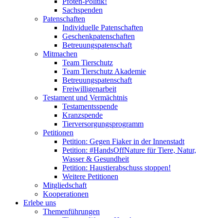
Pfoten-Politik!
Sachspenden
Patenschaften
Individuelle Patenschaften
Geschenkpatenschaften
Betreuungspatenschaft
Mitmachen
Team Tierschutz
Team Tierschutz Akademie
Betreuungspatenschaft
Freiwilligenarbeit
Testament und Vermächtnis
Testamentsspende
Kranzspende
Tierversorgungsprogramm
Petitionen
Petition: Gegen Fiaker in der Innenstadt
Petition: #HandsOffNature für Tiere, Natur,
Wasser & Gesundheit
Petition: Haustierabschuss stoppen!
Weitere Petitionen
Mitgliedschaft
Kooperationen
Erlebe uns
Themenführungen