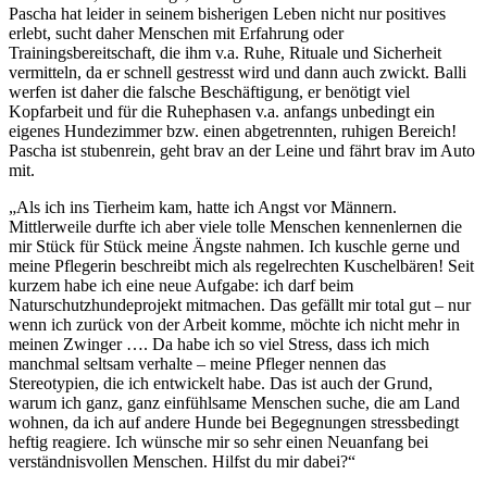
Pascha hat leider in seinem bisherigen Leben nicht nur positives
erlebt, sucht daher Menschen mit Erfahrung oder
Trainingsbereitschaft, die ihm v.a. Ruhe, Rituale und Sicherheit
vermitteln, da er schnell gestresst wird und dann auch zwickt. Balli
werfen ist daher die falsche Beschäftigung, er benötigt viel
Kopfarbeit und für die Ruhephasen v.a. anfangs unbedingt ein
eigenes Hundezimmer bzw. einen abgetrennten, ruhigen Bereich!
Pascha ist stubenrein, geht brav an der Leine und fährt brav im Auto
mit.
„Als ich ins Tierheim kam, hatte ich Angst vor Männern.
Mittlerweile durfte ich aber viele tolle Menschen kennenlernen die
mir Stück für Stück meine Ängste nahmen. Ich kuschle gerne und
meine Pflegerin beschreibt mich als regelrechten Kuschelbären! Seit
kurzem habe ich eine neue Aufgabe: ich darf beim
Naturschutzhundeprojekt mitmachen. Das gefällt mir total gut – nur
wenn ich zurück von der Arbeit komme, möchte ich nicht mehr in
meinen Zwinger …. Da habe ich so viel Stress, dass ich mich
manchmal seltsam verhalte – meine Pfleger nennen das
Stereotypien, die ich entwickelt habe. Das ist auch der Grund,
warum ich ganz, ganz einfühlsame Menschen suche, die am Land
wohnen, da ich auf andere Hunde bei Begegnungen stressbedingt
heftig reagiere. Ich wünsche mir so sehr einen Neuanfang bei
verständnisvollen Menschen. Hilfst du mir dabei?“