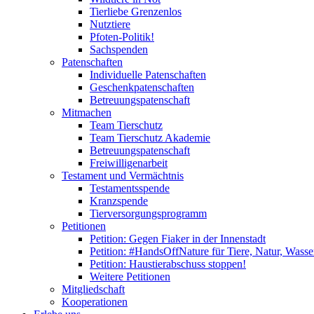
Tierliebe Grenzenlos
Nutztiere
Pfoten-Politik!
Sachspenden
Patenschaften
Individuelle Patenschaften
Geschenkpatenschaften
Betreuungspatenschaft
Mitmachen
Team Tierschutz
Team Tierschutz Akademie
Betreuungspatenschaft
Freiwilligenarbeit
Testament und Vermächtnis
Testamentsspende
Kranzspende
Tierversorgungsprogramm
Petitionen
Petition: Gegen Fiaker in der Innenstadt
Petition: #HandsOffNature für Tiere, Natur, Wass
Petition: Haustierabschuss stoppen!
Weitere Petitionen
Mitgliedschaft
Kooperationen