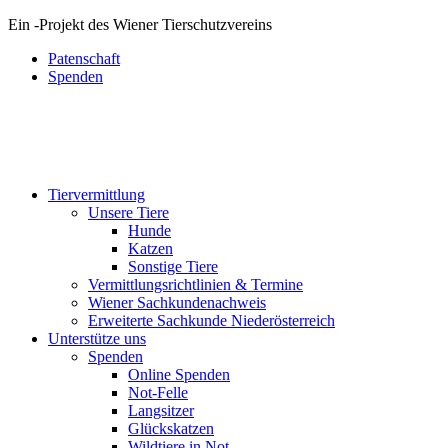
Ein
-
Projekt des Wiener Tierschutzvereins
Patenschaft
Spenden
Tiervermittlung
Unsere Tiere
Hunde
Katzen
Sonstige Tiere
Vermittlungsrichtlinien & Termine
Wiener Sachkundenachweis
Erweiterte Sachkunde Niederösterreich
Unterstütze uns
Spenden
Online Spenden
Not-Felle
Langsitzer
Glückskatzen
Wildtiere in Not