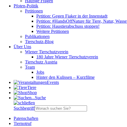
Häufige Fragen
Pfoten-Politik
Petitionen
Petition: Gegen Fiaker in der Innenstadt
Petition: #HandsOffNature für Tiere, Natur, Wass
Petition: Haustierabschuss stoppen!
Weitere Petitionen
Publikationen
Tierschutz-Blog
Über Uns
Wiener Tierschutzverein
180 Jahre Wiener Tierschutzverein
Tierschutz Austria
Team
Jobs
Hinter den Kulissen – Kurzfilme
Events
Tiere
Shop
Suche
Suchbegriff
Patenschaften
Tiernotruf