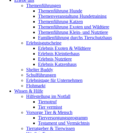
Erlebe uns
Themenführungen
Themenführung Hunde
Themenveranstaltung Hundetraining
Themenführung Katzen
Themenführung Exoten und Wildtiere
Themenführung Klein- und Nutztiere
Familienführung durchs Tierschutzhaus
Erlebnisgutscheine
Erlebnis Exoten & Wildtiere
Erlebnis Kleintierhaus
Erlebnis Nutztiere
Erlebnis Katzenhaus
Shelter Buddy
Schulführungen
Erlebnistage für Unternehmen
Flohmarkt
Wissen & Hilfe
Hilfestellung im Notfall
Tiernotruf
Tier vermisst
Vorsorge Tier & Mensch
Tierversorgungsprogramm
Testament und Vermächtnis
Tierratgeber & Tierwissen