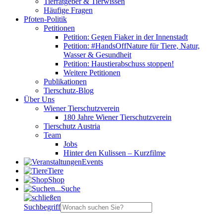
Tierratgeber & Tierwissen
Häufige Fragen
Pfoten-Politik
Petitionen
Petition: Gegen Fiaker in der Innenstadt
Petition: #HandsOffNature für Tiere, Natur,
Wasser & Gesundheit
Petition: Haustierabschuss stoppen!
Weitere Petitionen
Publikationen
Tierschutz-Blog
Über Uns
Wiener Tierschutzverein
180 Jahre Wiener Tierschutzverein
Tierschutz Austria
Team
Jobs
Hinter den Kulissen – Kurzfilme
Events
Tiere
Shop
Suche
Suchbegriff