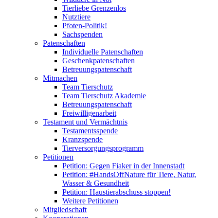
Tierliebe Grenzenlos
Nutztiere
Pfoten-Politik!
Sachspenden
Patenschaften
Individuelle Patenschaften
Geschenkpatenschaften
Betreuungspatenschaft
Mitmachen
Team Tierschutz
Team Tierschutz Akademie
Betreuungspatenschaft
Freiwilligenarbeit
Testament und Vermächtnis
Testamentsspende
Kranzspende
Tierversorgungsprogramm
Petitionen
Petition: Gegen Fiaker in der Innenstadt
Petition: #HandsOffNature für Tiere, Natur,
Wasser & Gesundheit
Petition: Haustierabschuss stoppen!
Weitere Petitionen
Mitgliedschaft