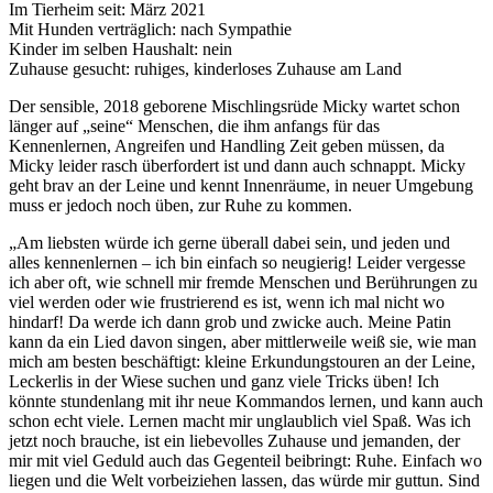
Im Tierheim seit: März 2021
Mit Hunden verträglich: nach Sympathie
Kinder im selben Haushalt: nein
Zuhause gesucht: ruhiges, kinderloses Zuhause am Land
Der sensible, 2018 geborene Mischlingsrüde Micky wartet schon
länger auf „seine“ Menschen, die ihm anfangs für das
Kennenlernen, Angreifen und Handling Zeit geben müssen, da
Micky leider rasch überfordert ist und dann auch schnappt. Micky
geht brav an der Leine und kennt Innenräume, in neuer Umgebung
muss er jedoch noch üben, zur Ruhe zu kommen.
„Am liebsten würde ich gerne überall dabei sein, und jeden und
alles kennenlernen – ich bin einfach so neugierig! Leider vergesse
ich aber oft, wie schnell mir fremde Menschen und Berührungen zu
viel werden oder wie frustrierend es ist, wenn ich mal nicht wo
hindarf! Da werde ich dann grob und zwicke auch. Meine Patin
kann da ein Lied davon singen, aber mittlerweile weiß sie, wie man
mich am besten beschäftigt: kleine Erkundungstouren an der Leine,
Leckerlis in der Wiese suchen und ganz viele Tricks üben! Ich
könnte stundenlang mit ihr neue Kommandos lernen, und kann auch
schon echt viele. Lernen macht mir unglaublich viel Spaß. Was ich
jetzt noch brauche, ist ein liebevolles Zuhause und jemanden, der
mir mit viel Geduld auch das Gegenteil beibringt: Ruhe. Einfach wo
liegen und die Welt vorbeiziehen lassen, das würde mir guttun. Sind