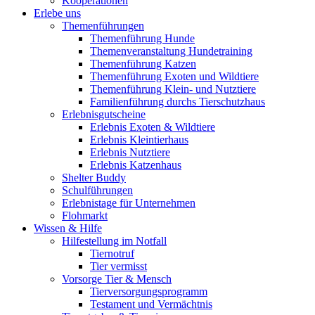
Kooperationen
Erlebe uns
Themenführungen
Themenführung Hunde
Themenveranstaltung Hundetraining
Themenführung Katzen
Themenführung Exoten und Wildtiere
Themenführung Klein- und Nutztiere
Familienführung durchs Tierschutzhaus
Erlebnisgutscheine
Erlebnis Exoten & Wildtiere
Erlebnis Kleintierhaus
Erlebnis Nutztiere
Erlebnis Katzenhaus
Shelter Buddy
Schulführungen
Erlebnistage für Unternehmen
Flohmarkt
Wissen & Hilfe
Hilfestellung im Notfall
Tiernotruf
Tier vermisst
Vorsorge Tier & Mensch
Tierversorgungsprogramm
Testament und Vermächtnis