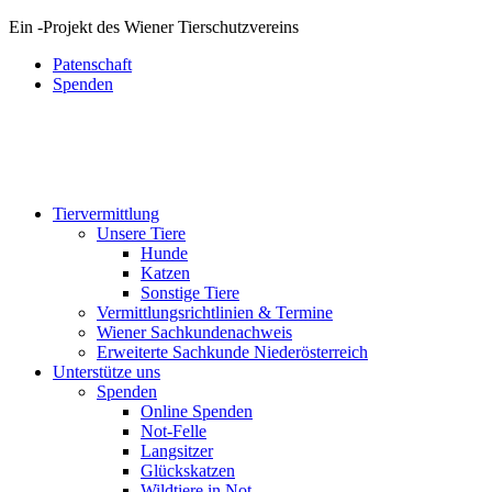
Ein
-
Projekt des Wiener Tierschutzvereins
Patenschaft
Spenden
Tiervermittlung
Unsere Tiere
Hunde
Katzen
Sonstige Tiere
Vermittlungsrichtlinien & Termine
Wiener Sachkundenachweis
Erweiterte Sachkunde Niederösterreich
Unterstütze uns
Spenden
Online Spenden
Not-Felle
Langsitzer
Glückskatzen
Wildtiere in Not