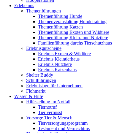
Kooperationen
Erlebe uns
Themenführungen
Themenführung Hunde
Themenveranstaltung Hundetraining
Themenführung Katzen
Themenführung Exoten und Wildtiere
Themenführung Klein- und Nutztiere
Familienführung durchs Tierschutzhaus
Erlebnisgutscheine
Erlebnis Exoten & Wildtiere
Erlebnis Kleintierhaus
Erlebnis Nutztiere
Erlebnis Katzenhaus
Shelter Buddy
Schulführungen
Erlebnistage für Unternehmen
Flohmarkt
Wissen & Hilfe
Hilfestellung im Notfall
Tiernotruf
Tier vermisst
Vorsorge Tier & Mensch
Tierversorgungsprogramm
Testament und Vermächtnis