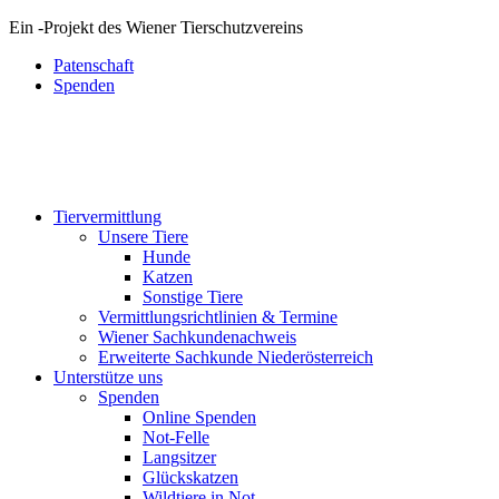
Ein
-
Projekt des Wiener Tierschutzvereins
Patenschaft
Spenden
Tiervermittlung
Unsere Tiere
Hunde
Katzen
Sonstige Tiere
Vermittlungsrichtlinien & Termine
Wiener Sachkundenachweis
Erweiterte Sachkunde Niederösterreich
Unterstütze uns
Spenden
Online Spenden
Not-Felle
Langsitzer
Glückskatzen
Wildtiere in Not