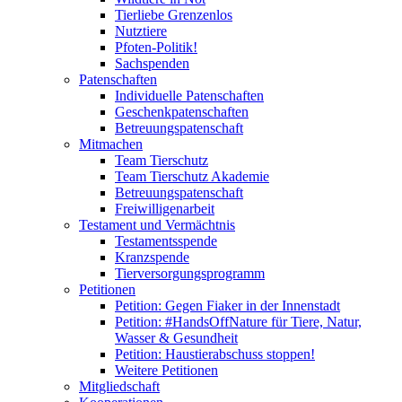
Tierliebe Grenzenlos
Nutztiere
Pfoten-Politik!
Sachspenden
Patenschaften
Individuelle Patenschaften
Geschenkpatenschaften
Betreuungspatenschaft
Mitmachen
Team Tierschutz
Team Tierschutz Akademie
Betreuungspatenschaft
Freiwilligenarbeit
Testament und Vermächtnis
Testamentsspende
Kranzspende
Tierversorgungsprogramm
Petitionen
Petition: Gegen Fiaker in der Innenstadt
Petition: #HandsOffNature für Tiere, Natur,
Wasser & Gesundheit
Petition: Haustierabschuss stoppen!
Weitere Petitionen
Mitgliedschaft