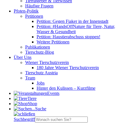
Tierratgeber & Tierwissen
Häufige Fragen
Pfoten-Politik
Petitionen
Petition: Gegen Fiaker in der Innenstadt
Petition: #HandsOffNature für Tiere, Natur,
Wasser & Gesundheit
Petition: Haustierabschuss stoppen!
Weitere Petitionen
Publikationen
Tierschutz-Blog
Über Uns
Wiener Tierschutzverein
180 Jahre Wiener Tierschutzverein
Tierschutz Austria
Team
Jobs
Hinter den Kulissen – Kurzfilme
Events
Tiere
Shop
Suche
Suchbegriff