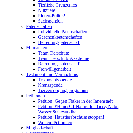
Tierliebe Grenzenlos
Nutztiere
Pfoten-Politik!
Sachspenden
Patenschaften
Individuelle Patenschaften
Geschenkpatenschaften
Betreuungspatenschaft
Mitmachen
Team Tierschutz
Team Tierschutz Akademie
Betreuungspatenschaft
Freiwilligenarbeit
Testament und Vermächtnis
Testamentsspende
Kranzspende
Tierversorgungsprogramm
Petitionen
Petition: Gegen Fiaker in der Innenstadt
Petition: #HandsOffNature für Tiere, Natur,
Wasser & Gesundheit
Petition: Haustierabschuss stoppen!
Weitere Petitionen
Mitgliedschaft