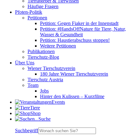
Tierratgeber & Tierwissen
Häufige Fragen
Pfoten-Politik
Petitionen
Petition: Gegen Fiaker in der Innenstadt
Petition: #HandsOffNature für Tiere, Natur,
Wasser & Gesundheit
Petition: Haustierabschuss stoppen!
Weitere Petitionen
Publikationen
Tierschutz-Blog
Über Uns
Wiener Tierschutzverein
180 Jahre Wiener Tierschutzverein
Tierschutz Austria
Team
Jobs
Hinter den Kulissen – Kurzfilme
Events
Tiere
Shop
Suche
Suchbegriff