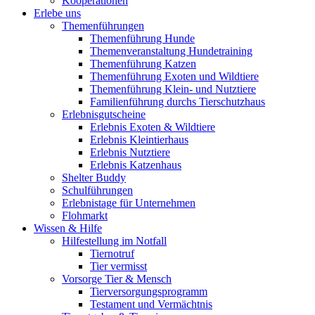
Kooperationen
Erlebe uns
Themenführungen
Themenführung Hunde
Themenveranstaltung Hundetraining
Themenführung Katzen
Themenführung Exoten und Wildtiere
Themenführung Klein- und Nutztiere
Familienführung durchs Tierschutzhaus
Erlebnisgutscheine
Erlebnis Exoten & Wildtiere
Erlebnis Kleintierhaus
Erlebnis Nutztiere
Erlebnis Katzenhaus
Shelter Buddy
Schulführungen
Erlebnistage für Unternehmen
Flohmarkt
Wissen & Hilfe
Hilfestellung im Notfall
Tiernotruf
Tier vermisst
Vorsorge Tier & Mensch
Tierversorgungsprogramm
Testament und Vermächtnis