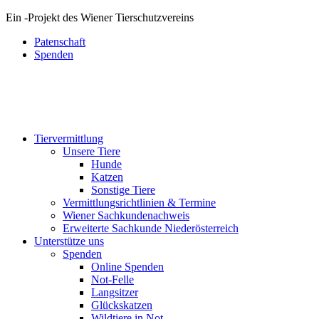
Ein
-
Projekt des Wiener Tierschutzvereins
Patenschaft
Spenden
Tiervermittlung
Unsere Tiere
Hunde
Katzen
Sonstige Tiere
Vermittlungsrichtlinien & Termine
Wiener Sachkundenachweis
Erweiterte Sachkunde Niederösterreich
Unterstütze uns
Spenden
Online Spenden
Not-Felle
Langsitzer
Glückskatzen
Wildtiere in Not