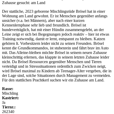
Zuhause gesucht: am Land
Der stattliche, 2023 geborene Mischlingsrüde Brösel hat in einer
Wohnung am Land gewohnt. Er ist Menschen gegenüber anfangs
unsicher (v.a. bei Männern), aber nach einer kurzen
Kennenlernphase sehr lieb und freundlich. Brösel ist
hundeverträglich, hat mit einer Hündin zusammengelebt, an der
Leine zeigt er sich bei Begegnungen jedoch reaktiv – hier ist etwas
Training notwendig, damit er lernt, entspannt zu bleiben. Katzen
gehören lt. Vorbesitzern leider nicht zu seinen Freunden. Brösel
kennt die Grundkommandos, ist stubenrein und fährt brav im Auto
mit. Das Alleine-bleiben möchte Brösel in seinem neuen Zuhause
kleinschrittig erlernen, das klappte in seinem letzten Zuhause leider
nicht. Da Brösel Ressourcen gegenüber Menschen und Tieren
verteidigt und in Stresssituationen ordentlich zum Zwicken neigt,
wird Brösel maximal zu Kindern ab Teenager-Alter vergeben, die in
der Lage sind, solche Situationen durch Management zu vermeiden.
Für den stattlichen Prachtkerl suchen wir ein Zuhause am Land.
Rasse:
Mischling
Kastriert:
Ja
Tiernr.:
262340