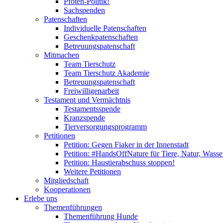
Pfoten-Politik!
Sachspenden
Patenschaften
Individuelle Patenschaften
Geschenkpatenschaften
Betreuungspatenschaft
Mitmachen
Team Tierschutz
Team Tierschutz Akademie
Betreuungspatenschaft
Freiwilligenarbeit
Testament und Vermächtnis
Testamentsspende
Kranzspende
Tierversorgungsprogramm
Petitionen
Petition: Gegen Fiaker in der Innenstadt
Petition: #HandsOffNature für Tiere, Natur, Wass
Petition: Haustierabschuss stoppen!
Weitere Petitionen
Mitgliedschaft
Kooperationen
Erlebe uns
Themenführungen
Themenführung Hunde