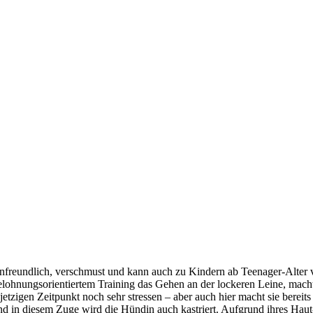
nfreundlich, verschmust und kann auch zu Kindern ab Teenager-Alter 
ls belohnungsorientiertem Training das Gehen an der lockeren Leine, ma
etzigen Zeitpunkt noch sehr stressen – aber auch hier macht sie bereits
d in diesem Zuge wird die Hündin auch kastriert. Aufgrund ihres Haut-Z