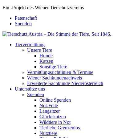
Ein
-
Projekt des Wiener Tierschutzvereins
Patenschaft
Spenden
Tiervermittlung
Unsere Tiere
Hunde
Katzen
Sonstige Tiere
Vermittlungsrichtlinien & Termine
Wiener Sachkundenachweis
Erweiterte Sachkunde Niederösterreich
Unterstütze uns
Spenden
Online Spenden
Not-Felle
Langsitzer
Glückskatzen
Wildtiere in Not
Tierliebe Grenzenlos
Nutztiere