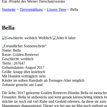
Ein
-
Projekt des Wiener Tierschutzvereins
Startseite
>
Tiervermittlung
>
Unsere Tiere
>
Bella
Bella
Weiblich
8 Jahre
„Freundlicher Sonnenschein“
Name: Bella
Rasse: Golden Retriever
Geschlecht: weiblich
Tiernr.: 267647
Geburtsdatum: August 2017
Größe: knapp über kniehoch
Mit Hunden verträglich: nein
Kinder im selben Haushalt: ab Teenager-Alter möglich
Zuhause gesucht: am Land
Die liebe, 2017 geborene Golden Retriever-Hündin Bella ist mensche
Freunden. Bella ist stubenrein und lernt gerade kleinschrittig mitte
möchte sie noch mit viel Ruhe und Geduld erlernen, da diese sie zum j
Mamatumor diagnostiziert. Dieser wir bei uns im Mai noch entfernt un