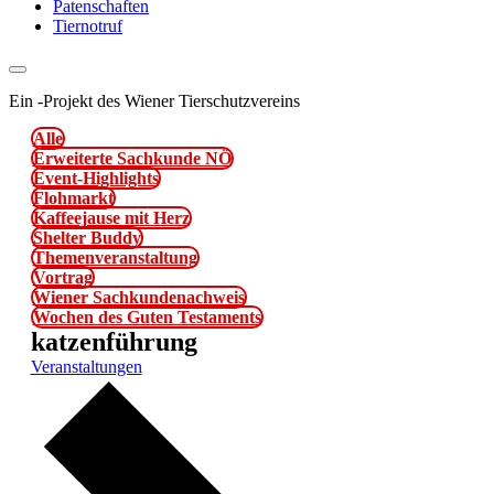
Patenschaften
Tiernotruf
Ein
-
Projekt des Wiener Tierschutzvereins
Alle
Erweiterte Sachkunde NÖ
Event-Highlights
Flohmarkt
Kaffeejause mit Herz
Shelter Buddy
Themenveranstaltung
Vortrag
Wiener Sachkundenachweis
Wochen des Guten Testaments
katzenführung
Veranstaltungen