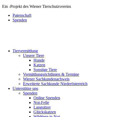
Ein
-
Projekt des Wiener Tierschutzvereins
Patenschaft
Spenden
Tiervermittlung
Unsere Tiere
Hunde
Katzen
Sonstige Tiere
Vermittlungsrichtlinien & Termine
Wiener Sachkundenachweis
Erweiterte Sachkunde Niederösterreich
Unterstütze uns
Spenden
Online Spenden
Not-Felle
Langsitzer
Glückskatzen
Wildtiere in Not