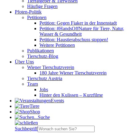
Tierratgeber & Tierwissen
Häufige Fragen
Pfoten-Politik
Petitionen
Petition: Gegen Fiaker in der Innenstadt
Petition: #HandsOffNature für Tiere, Natur,
Wasser & Gesundheit
Petition: Haustierabschuss stoppen!
Weitere Petitionen
Publikationen
Tierschutz-Blog
Über Uns
Wiener Tierschutzverein
180 Jahre Wiener Tierschutzverein
Tierschutz Austria
Team
Jobs
Hinter den Kulissen – Kurzfilme
Events
Tiere
Shop
Suche
Suchbegriff