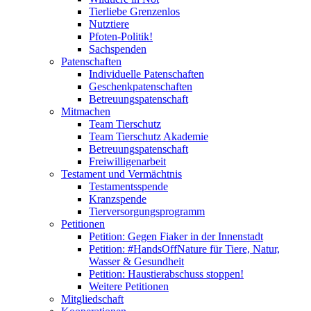
Tierliebe Grenzenlos
Nutztiere
Pfoten-Politik!
Sachspenden
Patenschaften
Individuelle Patenschaften
Geschenkpatenschaften
Betreuungspatenschaft
Mitmachen
Team Tierschutz
Team Tierschutz Akademie
Betreuungspatenschaft
Freiwilligenarbeit
Testament und Vermächtnis
Testamentsspende
Kranzspende
Tierversorgungsprogramm
Petitionen
Petition: Gegen Fiaker in der Innenstadt
Petition: #HandsOffNature für Tiere, Natur,
Wasser & Gesundheit
Petition: Haustierabschuss stoppen!
Weitere Petitionen
Mitgliedschaft