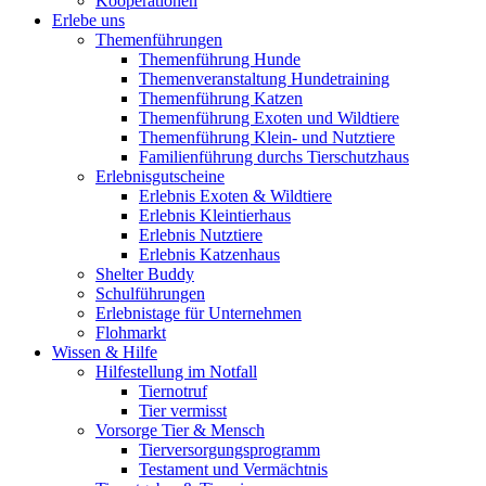
Kooperationen
Erlebe uns
Themenführungen
Themenführung Hunde
Themenveranstaltung Hundetraining
Themenführung Katzen
Themenführung Exoten und Wildtiere
Themenführung Klein- und Nutztiere
Familienführung durchs Tierschutzhaus
Erlebnisgutscheine
Erlebnis Exoten & Wildtiere
Erlebnis Kleintierhaus
Erlebnis Nutztiere
Erlebnis Katzenhaus
Shelter Buddy
Schulführungen
Erlebnistage für Unternehmen
Flohmarkt
Wissen & Hilfe
Hilfestellung im Notfall
Tiernotruf
Tier vermisst
Vorsorge Tier & Mensch
Tierversorgungsprogramm
Testament und Vermächtnis